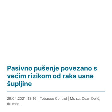
Pasivno pušenje povezano s
većim rizikom od raka usne
šupljine
29.04.2021. 13:31
29.04.2021. 13:16
|
Tobacco Control
|
Mr. sc. Dean Delić,
dr. med.