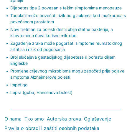
apneje
Dijabetes tipa 2 povezan s težim simptomima menopauze
Tadalafil može povećati rizik od glaukoma kod muškaraca s
povećanom prostatom
Novi tretman za bolesti desni ubija štetne bakterije, a
istovremeno čuva korisne mikrobe
Zagađenje zraka može pogoršati simptome reumatoidnog
artritisa i rizik od pogoršanja
Broj slučajeva gestacijskog dijabetesa u porastu diljem
Engleske
Promjene crijevnog mikrobioma mogu započeti prije pojave
simptoma Alzheimerove bolesti
Impetigo
Lepra (guba, Hansenova bolest)
O nama
Tko smo
Autorska prava
Oglašavanje
Pravila o obradi i zaštiti osobnih podataka