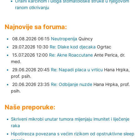
Oralni karcinom i uloga stomatološke struke u njegovom
ranom otkrivanju
Najnovije sa foruma:
08.08.2026 06:15
Neutropenija
Quincy
29.07.2026 10:30
Re: Dlake kod djecaka
Ogrtac
15.07.2026 12:00
Re: Akne Roaccutane
Ante Perica,
dr.
med.
29.06.2026 20:45
Re: Napadi placa u vrticu
Hana Hrpka,
prof. psih.
20.06.2026 23:35
Re: Odbijanje nuzde
Hana Hrpka,
prof.
psih.
Naše preporuke:
Skriveni mikrobi unutar tumora mijenjaju imunitet i liječenje
raka
Hipotireoza povezana s većim rizikom od opstruktivne sleep