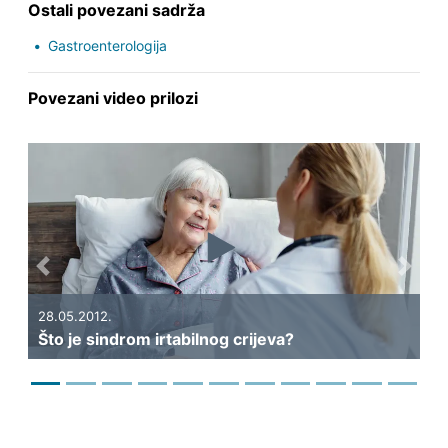
Ostali povezani sadrža
Gastroenterologija
Povezani video prilozi
Previous
Next
28.05.2012.
16
Što je sindrom irtabilnog crijeva?
Up