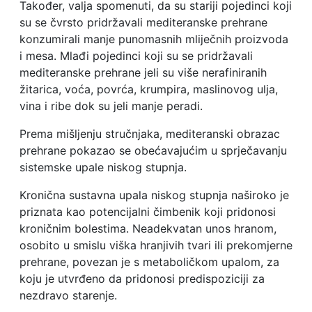
Također, valja spomenuti, da su stariji pojedinci koji
su se čvrsto pridržavali mediteranske prehrane
konzumirali manje punomasnih mliječnih proizvoda
i mesa. Mlađi pojedinci koji su se pridržavali
mediteranske prehrane jeli su više nerafiniranih
žitarica, voća, povrća, krumpira, maslinovog ulja,
vina i ribe dok su jeli manje peradi.
Prema mišljenju stručnjaka, mediteranski obrazac
prehrane pokazao se obećavajućim u sprječavanju
sistemske upale niskog stupnja.
Kronična sustavna upala niskog stupnja naširoko je
priznata kao potencijalni čimbenik koji pridonosi
kroničnim bolestima. Neadekvatan unos hranom,
osobito u smislu viška hranjivih tvari ili prekomjerne
prehrane, povezan je s metaboličkom upalom, za
koju je utvrđeno da pridonosi predispoziciji za
nezdravo starenje.