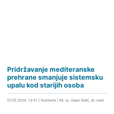
Pridržavanje mediteranske
prehrane smanjuje sistemsku
upalu kod starijih osoba
07.05.2024. 14:03
07.05.2024. 13:51
|
Nutrients
|
Mr. sc. Dean Delić, dr. med.