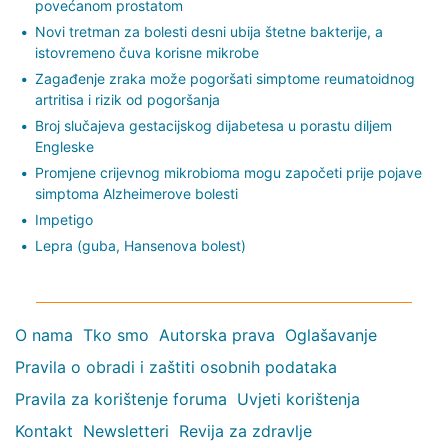
povećanom prostatom
Novi tretman za bolesti desni ubija štetne bakterije, a
istovremeno čuva korisne mikrobe
Zagađenje zraka može pogoršati simptome reumatoidnog
artritisa i rizik od pogoršanja
Broj slučajeva gestacijskog dijabetesa u porastu diljem
Engleske
Promjene crijevnog mikrobioma mogu započeti prije pojave
simptoma Alzheimerove bolesti
Impetigo
Lepra (guba, Hansenova bolest)
O nama
Tko smo
Autorska prava
Oglašavanje
Pravila o obradi i zaštiti osobnih podataka
Pravila za korištenje foruma
Uvjeti korištenja
Kontakt
Newsletteri
Revija za zdravlje