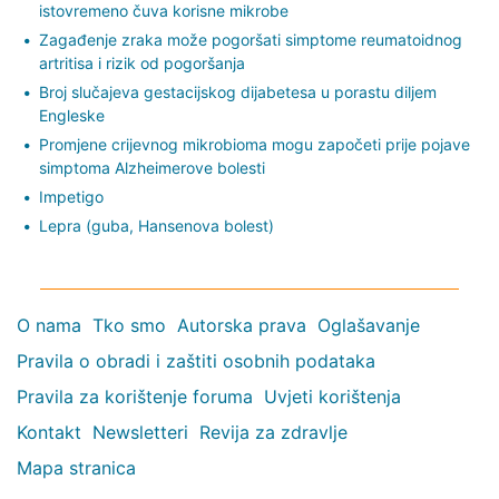
istovremeno čuva korisne mikrobe
Zagađenje zraka može pogoršati simptome reumatoidnog
artritisa i rizik od pogoršanja
Broj slučajeva gestacijskog dijabetesa u porastu diljem
Engleske
Promjene crijevnog mikrobioma mogu započeti prije pojave
simptoma Alzheimerove bolesti
Impetigo
Lepra (guba, Hansenova bolest)
O nama
Tko smo
Autorska prava
Oglašavanje
Pravila o obradi i zaštiti osobnih podataka
Pravila za korištenje foruma
Uvjeti korištenja
Kontakt
Newsletteri
Revija za zdravlje
Mapa stranica