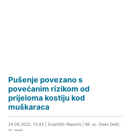
Pušenje povezano s
povećanim rizikom od
prijeloma kostiju kod
muškaraca
24.06.2022. 13:58
24.06.2022. 13:43
|
Scientific Reports
|
Mr. sc. Dean Delić,
dr. med.