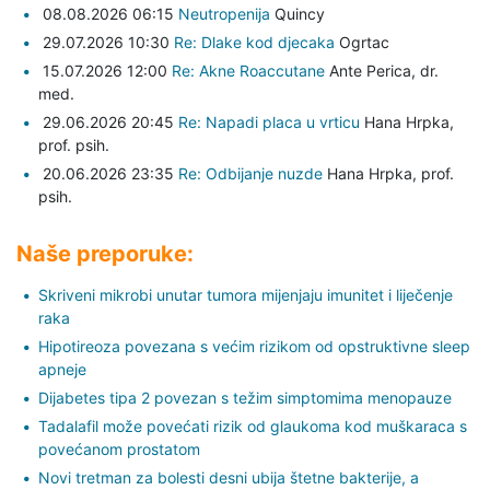
08.08.2026 06:15
Neutropenija
Quincy
29.07.2026 10:30
Re: Dlake kod djecaka
Ogrtac
15.07.2026 12:00
Re: Akne Roaccutane
Ante Perica,
dr.
med.
29.06.2026 20:45
Re: Napadi placa u vrticu
Hana Hrpka,
prof. psih.
20.06.2026 23:35
Re: Odbijanje nuzde
Hana Hrpka,
prof.
psih.
Naše preporuke:
Skriveni mikrobi unutar tumora mijenjaju imunitet i liječenje
raka
Hipotireoza povezana s većim rizikom od opstruktivne sleep
apneje
Dijabetes tipa 2 povezan s težim simptomima menopauze
Tadalafil može povećati rizik od glaukoma kod muškaraca s
povećanom prostatom
Novi tretman za bolesti desni ubija štetne bakterije, a