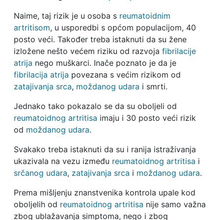
Naime, taj rizik je u osoba s
reumatoidnim
artritisom
, u usporedbi s općom populacijom, 40
posto veći. Također treba istaknuti da su žene
izložene nešto većem riziku od razvoja
fibrilacije
atrija
nego muškarci. Inače poznato je da je
fibrilacija atrija
povezana s većim rizikom od
zatajivanja srca
,
moždanog udara
i smrti.
Jednako tako pokazalo se da su oboljeli od
reumatoidnog artritisa
imaju i 30 posto veći rizik
od
moždanog udara
.
Svakako treba istaknuti da su i ranija istraživanja
ukazivala na vezu između
reumatoidnog artritisa
i
srčanog udara
,
zatajivanja srca
i
moždanog udara
.
Prema mišljenju znanstvenika kontrola upale kod
oboljelih od
reumatoidnog artritisa
nije samo važna
zbog ublažavanja simptoma, nego i zbog