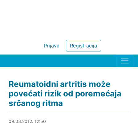
Prijava
Registracija
Reumatoidni artritis može
povećati rizik od poremećaja
srčanog ritma
09.03.2012. 13:17
09.03.2012. 12:50