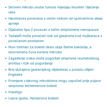
Skriveni mikrobi unutar tumora mijenjaju imunitet i liječenje
raka
Hipotireoza povezana s većim rizikom od opstruktivne sleep
apneje
Dijabetes tipa 2 povezan s težim simptomima menopauze
Tadalafil može povećati rizik od glaukoma kod muškaraca s
povećanom prostatom
Novi tretman za bolesti desni ubija štetne bakterije, a
istovremeno čuva korisne mikrobe
Zagađenje zraka može pogoršati simptome reumatoidnog
artritisa i rizik od pogoršanja
Broj slučajeva gestacijskog dijabetesa u porastu diljem
Engleske
Promjene crijevnog mikrobioma mogu započeti prije pojave
simptoma Alzheimerove bolesti
Impetigo
Lepra (guba, Hansenova bolest)