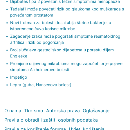
Dijabetes tipa 2 povezan s težim simptomima menopauze
Tadalafil može povećati rizik od glaukoma kod muškaraca s
povećanom prostatom
Novi tretman za bolesti desni ubija štetne bakterije, a
istovremeno čuva korisne mikrobe
Zagađenje zraka može pogoršati simptome reumatoidnog
artritisa i rizik od pogoršanja
Broj slučajeva gestacijskog dijabetesa u porastu diljem
Engleske
Promjene crijevnog mikrobioma mogu započeti prije pojave
simptoma Alzheimerove bolesti
Impetigo
Lepra (guba, Hansenova bolest)
O nama
Tko smo
Autorska prava
Oglašavanje
Pravila o obradi i zaštiti osobnih podataka
Pravila za korištenje foruma
Uvjeti korištenja