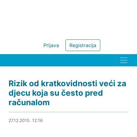
Prijava
Registracija
Rizik od kratkovidnosti veći za
djecu koja su često pred
računalom
27.12.2015. 12:53
27.12.2015. 12:16