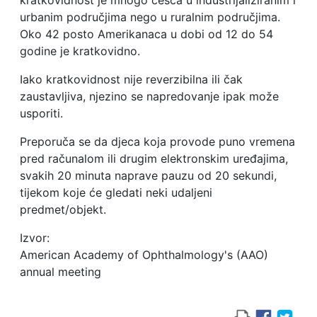
kratkovidnost je mnogo češća u industrijaliziranim i
urbanim područjima nego u ruralnim područjima.
Oko 42 posto Amerikanaca u dobi od 12 do 54
godine je kratkovidno.
Iako kratkovidnost nije reverzibilna ili čak
zaustavljiva, njezino se napredovanje ipak može
usporiti.
Preporuča se da djeca koja provode puno vremena
pred računalom ili drugim elektronskim uređajima,
svakih 20 minuta naprave pauzu od 20 sekundi,
tijekom koje će gledati neki udaljeni
predmet/objekt.
Izvor:
American Academy of Ophthalmology's (AAO)
annual meeting