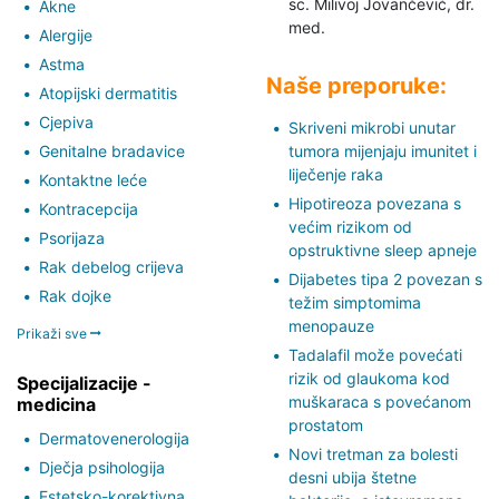
sc. Milivoj Jovančević,
dr.
Akne
med.
Alergije
Astma
Naše preporuke:
Atopijski dermatitis
Cjepiva
Skriveni mikrobi unutar
Genitalne bradavice
tumora mijenjaju imunitet i
liječenje raka
Kontaktne leće
Hipotireoza povezana s
Kontracepcija
većim rizikom od
Psorijaza
opstruktivne sleep apneje
Rak debelog crijeva
Dijabetes tipa 2 povezan s
Rak dojke
težim simptomima
menopauze
Prikaži sve
Tadalafil može povećati
rizik od glaukoma kod
Specijalizacije -
muškaraca s povećanom
medicina
prostatom
Dermatovenerologija
Novi tretman za bolesti
Dječja psihologija
desni ubija štetne
Estetsko-korektivna