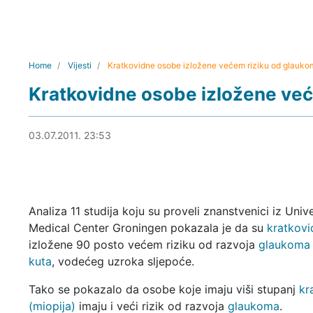
Home
Vijesti
Kratkovidne osobe izložene većem riziku od glauko
Kratkovidne osobe izložene ve
23.06.2013. 21:24
03.07.2011. 23:53
Analiza 11 studija koju su proveli znanstvenici iz Unive
Medical Center Groningen pokazala je da su
kratkovi
izložene 90 posto većem riziku od razvoja
glaukoma
kuta
, vodećeg uzroka sljepoće.
Tako se pokazalo da osobe koje imaju viši stupanj
kr
(miopija)
imaju i veći rizik od razvoja
glaukoma
.