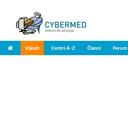
Vijesti
Centri A-Z
Članci
Forum
Home