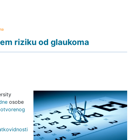
ma
ćem riziku od glaukoma
rsity
dne
osobe
 otvorenog
atkovidnosti