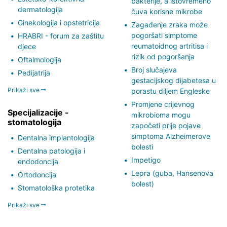
bakterije, a istovremeno
dermatologija
čuva korisne mikrobe
Ginekologija i opstetricija
Zagađenje zraka može
pogoršati simptome
HRABRI - forum za zaštitu
reumatoidnog artritisa i
djece
rizik od pogoršanja
Oftalmologija
Broj slučajeva
Pedijatrija
gestacijskog dijabetesa u
Prikaži sve
porastu diljem Engleske
Promjene crijevnog
Specijalizacije -
mikrobioma mogu
stomatologija
započeti prije pojave
simptoma Alzheimerove
Dentalna implantologija
bolesti
Dentalna patologija i
Impetigo
endodoncija
Lepra (guba, Hansenova
Ortodoncija
bolest)
Stomatološka protetika
Prikaži sve