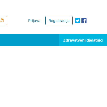
ŽI
Prijava
Registracija
Zdravstveni djelatnici