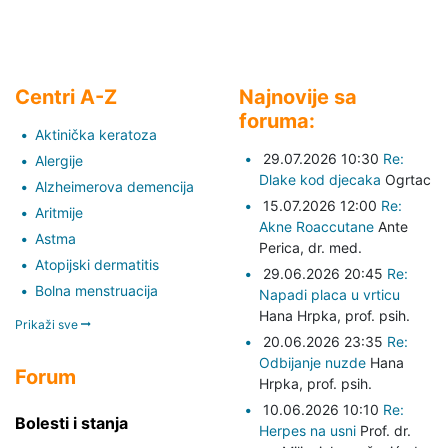
Centri A-Z
Najnovije sa
foruma:
Aktinička keratoza
29.07.2026 10:30
Re:
Alergije
Dlake kod djecaka
Ogrtac
Alzheimerova demencija
15.07.2026 12:00
Re:
Aritmije
Akne Roaccutane
Ante
Astma
Perica,
dr. med.
Atopijski dermatitis
29.06.2026 20:45
Re:
Bolna menstruacija
Napadi placa u vrticu
Hana Hrpka,
prof. psih.
Prikaži sve
20.06.2026 23:35
Re:
Odbijanje nuzde
Hana
Forum
Hrpka,
prof. psih.
10.06.2026 10:10
Re:
Bolesti i stanja
Herpes na usni
Prof. dr.