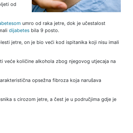
jeti od
jabetesom
umro od raka jetre, dok je učestalost
imali
dijabetes
bila 9 posto.
sti jetre, on je bio veći kod ispitanika koji nisu imali
iti veće količine alkohola zbog njegovog utjecaja na
 karakteristična opsežna fibroza koja narušava
snika s cirozom jetre, a čest je u područjima gdje je