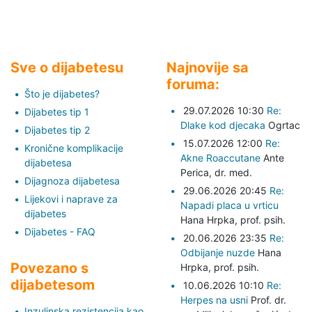
Sve o dijabetesu
Najnovije sa
foruma:
Što je dijabetes?
29.07.2026 10:30
Re:
Dijabetes tip 1
Dlake kod djecaka
Ogrtac
Dijabetes tip 2
15.07.2026 12:00
Re:
Kronične komplikacije
Akne Roaccutane
Ante
dijabetesa
Perica,
dr. med.
Dijagnoza dijabetesa
29.06.2026 20:45
Re:
Lijekovi i naprave za
Napadi placa u vrticu
dijabetes
Hana Hrpka,
prof. psih.
Dijabetes - FAQ
20.06.2026 23:35
Re:
Odbijanje nuzde
Hana
Povezano s
Hrpka,
prof. psih.
dijabetesom
10.06.2026 10:10
Re:
Herpes na usni
Prof. dr.
Inzulinska rezistencija kao