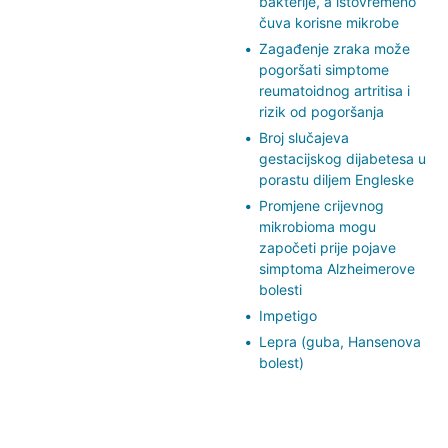
bakterije, a istovremeno
čuva korisne mikrobe
Zagađenje zraka može
pogoršati simptome
reumatoidnog artritisa i
rizik od pogoršanja
Broj slučajeva
gestacijskog dijabetesa u
porastu diljem Engleske
Promjene crijevnog
mikrobioma mogu
započeti prije pojave
simptoma Alzheimerove
bolesti
Impetigo
Lepra (guba, Hansenova
bolest)