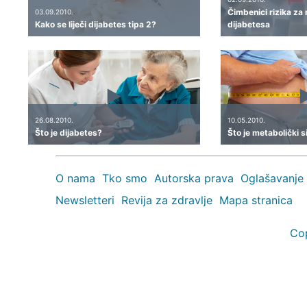
Čimbenici rizika za
03.09.2010.
Kako se liječi dijabetes tipa 2?
dijabetesa
26.08.2010.
10.05.2010.
Što je dijabetes?
Što je metabolički 
O nama
Tko smo
Autorska prava
Oglašavanje
Newsletteri
Revija za zdravlje
Mapa stranica
Co