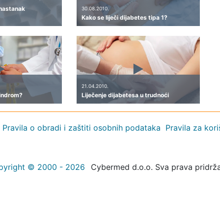
 nastanak
30.08.2010.
Kako se liječi dijabetes tipa 1?
21.04.2010.
sindrom?
Liječenje dijabetesa u trudnoći
Pravila o obradi i zaštiti osobnih podataka
Pravila za kor
pyright © 2000 - 2026
Cybermed d.o.o. Sva prava pridrž