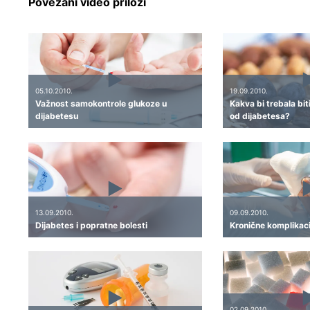
Povezani video prilozi
05.10.2010.
19.09.2010.
Važnost samokontrole glukoze u
Kakva bi trebala bit
dijabetesu
od dijabetesa?
13.09.2010.
09.09.2010.
Dijabetes i popratne bolesti
Kronične komplikaci
02.09.2010.