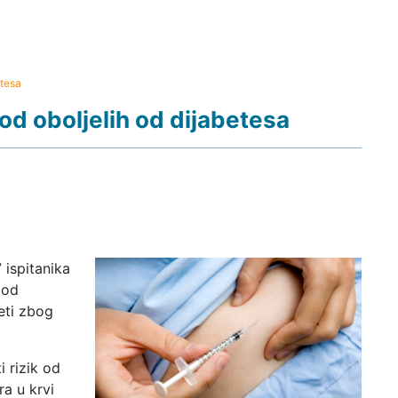
etesa
od oboljelih od dijabetesa
 ispitanika
 od
eti zbog
 rizik od
ra u krvi