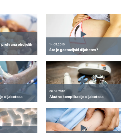
i prehrana oboljelih
14.09.2010.
Što je gestacijski dijabetes?
06.09.2010.
je dijabetesa
Akutne komplikacije dijabetesa