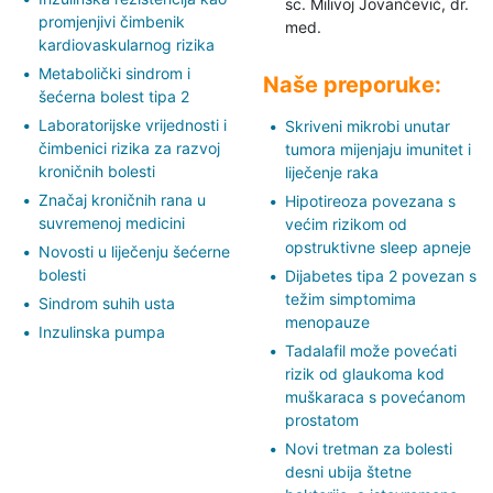
sc. Milivoj Jovančević,
dr.
promjenjivi čimbenik
med.
kardiovaskularnog rizika
Metabolički sindrom i
Naše preporuke:
šećerna bolest tipa 2
Laboratorijske vrijednosti i
Skriveni mikrobi unutar
čimbenici rizika za razvoj
tumora mijenjaju imunitet i
kroničnih bolesti
liječenje raka
Značaj kroničnih rana u
Hipotireoza povezana s
suvremenoj medicini
većim rizikom od
opstruktivne sleep apneje
Novosti u liječenju šećerne
bolesti
Dijabetes tipa 2 povezan s
težim simptomima
Sindrom suhih usta
menopauze
Inzulinska pumpa
Tadalafil može povećati
rizik od glaukoma kod
muškaraca s povećanom
prostatom
Novi tretman za bolesti
desni ubija štetne