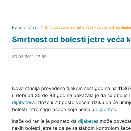
Home
Vijesti
Smrtnost od bolesti jetre veća kod oboljelih od dijab
Smrtnost od bolesti jetre veća k
30.03.2011. 18:29
30.03.2011. 17:59
Nova studija provedena tijekom šest godina na 11.367
u dobi od 35 do 84 godine pokazala je da su oboljeli
dijabetesa
izloženi 70 posto većem riziku da će umrij
bolesti jetre nego osobe koje nemaju
dijabetes
.
Inače od ranije je poznato da
dijabetes
može povećati
nekih bolesti jetre te da se sa slabom kontrolom šeće