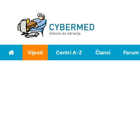
Vijesti
Centri A-Z
Članci
Forum
Home