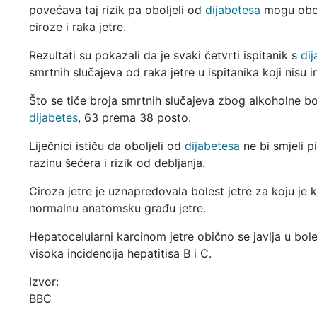
povećava taj rizik pa oboljeli od
dijabetesa
mogu obol
ciroze i raka jetre.
Rezultati su pokazali da je svaki četvrti ispitanik s
di
smrtnih slučajeva od raka jetre u ispitanika koji nisu 
Što se tiče broja smrtnih slučajeva zbog alkoholne bole
dijabetes
, 63 prema 38 posto.
Liječnici ističu da oboljeli od
dijabetesa
ne bi smjeli p
razinu šećera i rizik od debljanja.
Ciroza jetre je uznapredovala bolest jetre za koju je
normalnu anatomsku građu jetre.
Hepatocelularni karcinom jetre obično se javlja u bole
visoka incidencija hepatitisa B i C.
Izvor:
BBC