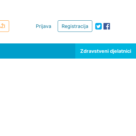
ŽI
Prijava
Registracija
Zdravstveni djelatnici