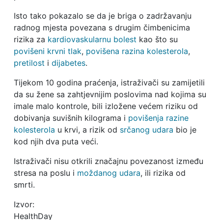
Isto tako pokazalo se da je briga o zadržavanju
radnog mjesta povezana s drugim čimbenicima
rizika za
kardiovaskularnu bolest
kao što su
povišeni krvni tlak
,
povišena razina kolesterola
,
pretilost
i
dijabetes
.
Tijekom 10 godina praćenja, istraživači su zamijetili
da su žene sa zahtjevnijim poslovima nad kojima su
imale malo kontrole, bili izložene većem riziku od
dobivanja suvišnih kilograma i
povišenja razine
kolesterola
u krvi, a rizik od
srčanog udara
bio je
kod njih dva puta veći.
Istraživači nisu otkrili značajnu povezanost između
stresa na poslu i
moždanog udara
, ili rizika od
smrti.
Izvor:
HealthDay