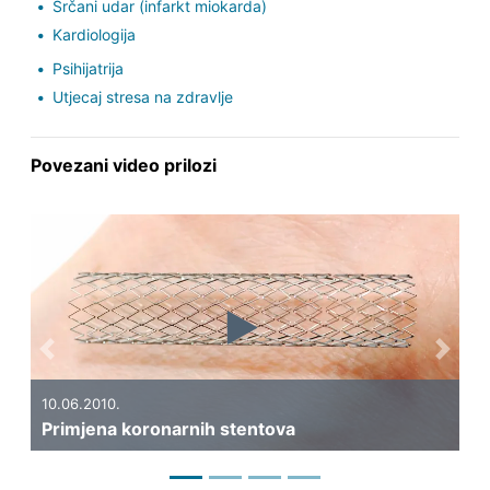
Srčani udar (infarkt miokarda)
Kardiologija
Psihijatrija
Utjecaj stresa na zdravlje
Povezani video prilozi
Previous
Next
10.06.2010.
05.0
Primjena koronarnih stentova
Što