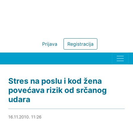
Prijava
Registracija
Stres na poslu i kod žena
povećava rizik od srčanog
udara
25.10.2011. 14:41
16.11.2010. 11:26