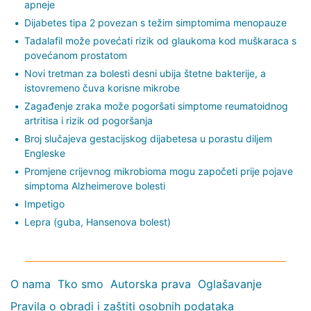
apneje
Dijabetes tipa 2 povezan s težim simptomima menopauze
Tadalafil može povećati rizik od glaukoma kod muškaraca s
povećanom prostatom
Novi tretman za bolesti desni ubija štetne bakterije, a
istovremeno čuva korisne mikrobe
Zagađenje zraka može pogoršati simptome reumatoidnog
artritisa i rizik od pogoršanja
Broj slučajeva gestacijskog dijabetesa u porastu diljem
Engleske
Promjene crijevnog mikrobioma mogu započeti prije pojave
simptoma Alzheimerove bolesti
Impetigo
Lepra (guba, Hansenova bolest)
O nama
Tko smo
Autorska prava
Oglašavanje
Pravila o obradi i zaštiti osobnih podataka