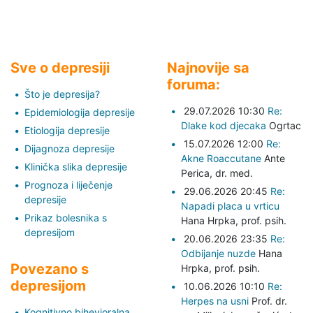
Sve o depresiji
Najnovije sa
foruma:
Što je depresija?
29.07.2026 10:30
Re:
Epidemiologija depresije
Dlake kod djecaka
Ogrtac
Etiologija depresije
15.07.2026 12:00
Re:
Dijagnoza depresije
Akne Roaccutane
Ante
Klinička slika depresije
Perica,
dr. med.
Prognoza i liječenje
29.06.2026 20:45
Re:
depresije
Napadi placa u vrticu
Prikaz bolesnika s
Hana Hrpka,
prof. psih.
depresijom
20.06.2026 23:35
Re:
Odbijanje nuzde
Hana
Povezano s
Hrpka,
prof. psih.
depresijom
10.06.2026 10:10
Re:
Herpes na usni
Prof. dr.
Kognitivno bihevioralna