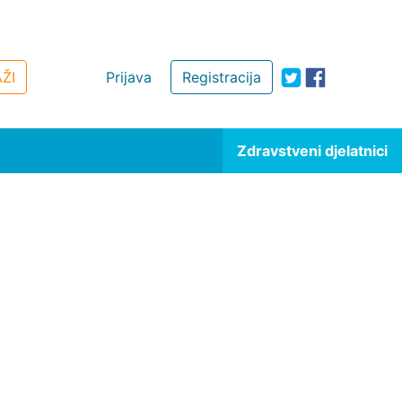
ŽI
Prijava
Registracija
Zdravstveni djelatnici