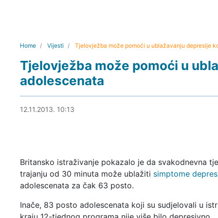
Home
Vijesti
Tjelovježba može pomoći u ublažavanju depresije k
Tjelovježba može pomoći u ubla
adolescenata
12.11.2013. 10:41
12.11.2013. 10:13
Britansko istraživanje pokazalo je da svakodnevna tj
trajanju od 30 minuta može ublažiti
simptome depresi
adolescenata za čak 63 posto.
Inače, 83 posto adolescenata koji su sudjelovali u istr
kraju 12-tjednog programa nije više bilo depresivno.