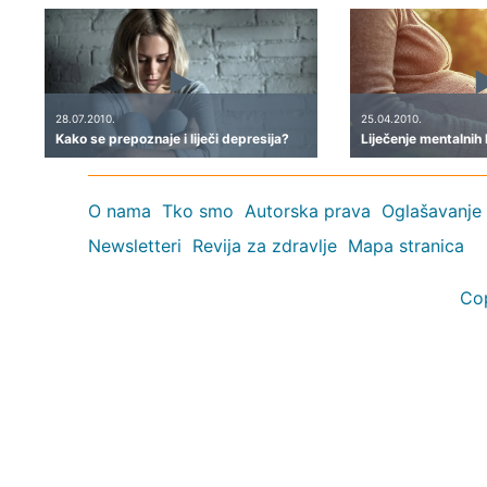
28.07.2010.
25.04.2010.
Kako se prepoznaje i liječi depresija?
Liječenje mentalnih 
O nama
Tko smo
Autorska prava
Oglašavanje
Newsletteri
Revija za zdravlje
Mapa stranica
Co