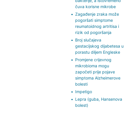
bakterije, a istovremeno
čuva korisne mikrobe
Zagađenje zraka može
pogoršati simptome
reumatoidnog artritisa i
rizik od pogoršanja
Broj slučajeva
gestacijskog dijabetesa u
porastu diljem Engleske
Promjene crijevnog
mikrobioma mogu
započeti prije pojave
simptoma Alzheimerove
bolesti
Impetigo
Lepra (guba, Hansenova
bolest)