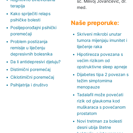
sc. Milivoj Jovančević,
dr.
terapija
med.
Kako spriječiti relaps
psihičke bolesti
Naše preporuke:
Poslijeporođajni psihički
poremećaji
Skriveni mikrobi unutar
tumora mijenjaju imunitet i
Problem postizanja
liječenje raka
remisije u liječenju
depresivnih bolesnika
Hipotireoza povezana s
većim rizikom od
Da li antidepresivi djeluju?
opstruktivne sleep apneje
Distimični poremećaj
Dijabetes tipa 2 povezan s
Ciklotimični poremećaj
težim simptomima
Psihijatrija i društvo
menopauze
Tadalafil može povećati
rizik od glaukoma kod
muškaraca s povećanom
prostatom
Novi tretman za bolesti
desni ubija štetne