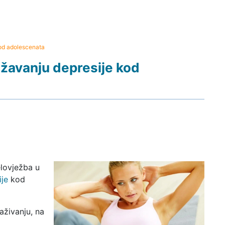
od adolescenata
žavanju depresije kod
elovježba u
je
kod
aživanju, na