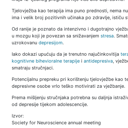
Tjelovježba kao terapija ima puno prednosti, nema nu
ima i velik broj pozitivnih učinaka po zdravlje, ističu s
Od ranije je poznato da intenzivno i dugotrajno vježb
u mozgu koji je povezan sa snižavanjem
stresa
. Smat
uzrokovanu
depresijom
.
Iako dokazi upućuju da je trenutno najučinkovitija
ter
kognitivne bihevioralne terapije
i
antidepresiva
, vjež
smatraju stručnjaci.
Potencijalnu prepreku pri korištenju tjelovježbe kao te
depresivne osobe vrlo teško motivirati za vježbanje.
Prema mišljenju stručnjaka potrebna su daljnja istraži
od depresije tijekom adolescencije.
Izvor:
Society for Neuroscience annual meeting