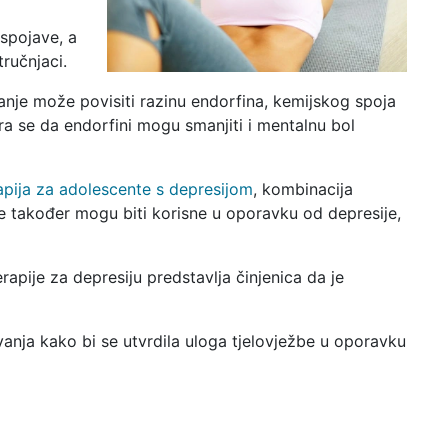
spojave, a
tručnjaci.
anje može povisiti razinu endorfina, kemijskog spoja
ra se da endorfini mogu smanjiti i mentalnu bol
apija za adolescente s depresijom
, kombinacija
be također mogu biti korisne u oporavku od depresije,
rapije za depresiju predstavlja činjenica da je
vanja kako bi se utvrdila uloga tjelovježbe u oporavku