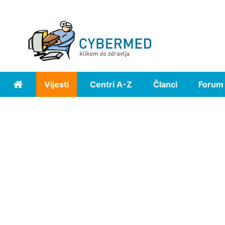
Vijesti
Centri A-Z
Članci
Forum
Home