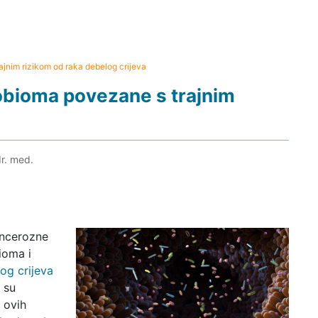
jnim rizikom od raka debelog crijeva
obioma povezane s trajnim
dr. med.
ancerozne
ioma i
og crijeva
a su
 ovih