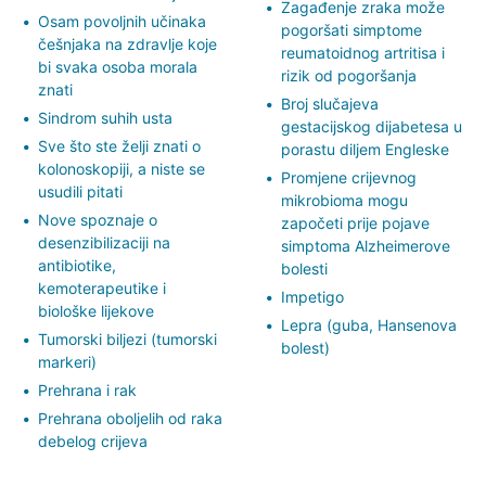
Zagađenje zraka može
Osam povoljnih učinaka
pogoršati simptome
češnjaka na zdravlje koje
reumatoidnog artritisa i
bi svaka osoba morala
rizik od pogoršanja
znati
Broj slučajeva
Sindrom suhih usta
gestacijskog dijabetesa u
Sve što ste želji znati o
porastu diljem Engleske
kolonoskopiji, a niste se
Promjene crijevnog
usudili pitati
mikrobioma mogu
Nove spoznaje o
započeti prije pojave
desenzibilizaciji na
simptoma Alzheimerove
antibiotike,
bolesti
kemoterapeutike i
Impetigo
biološke lijekove
Lepra (guba, Hansenova
Tumorski biljezi (tumorski
bolest)
markeri)
Prehrana i rak
Prehrana oboljelih od raka
debelog crijeva