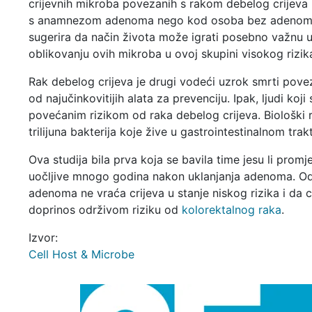
crijevnih mikroba povezanih s rakom debelog crijev
s anamnezom adenoma nego kod osoba bez adenoma
sugerira da način života može igrati posebno važnu 
oblikovanju ovih mikroba u ovoj skupini visokog rizik
Rak debelog crijeva je drugi vodeći uzrok smrti pove
od najučinkovitijih alata za prevenciju. Ipak, ljudi koj
povećanim rizikom od raka debelog crijeva. Biološki ra
trilijuna bakterija koje žive u gastrointestinalnom trak
Ova studija bila prva koja se bavila time jesu li prom
uočljive mnogo godina nakon uklanjanja adenoma. Odg
adenoma ne vraća crijeva u stanje niskog rizika i da 
doprinos održivom riziku od
kolorektalnog raka
.
Izvor:
Cell Host & Microbe