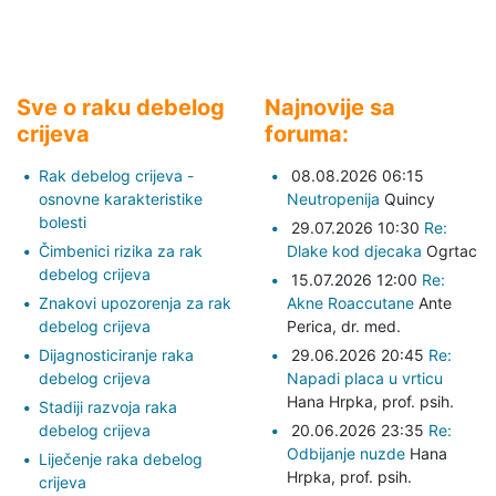
Sve o raku debelog
Najnovije sa
crijeva
foruma:
Rak debelog crijeva -
08.08.2026 06:15
osnovne karakteristike
Neutropenija
Quincy
bolesti
29.07.2026 10:30
Re:
Čimbenici rizika za rak
Dlake kod djecaka
Ogrtac
debelog crijeva
15.07.2026 12:00
Re:
Znakovi upozorenja za rak
Akne Roaccutane
Ante
debelog crijeva
Perica,
dr. med.
Dijagnosticiranje raka
29.06.2026 20:45
Re:
debelog crijeva
Napadi placa u vrticu
Hana Hrpka,
prof. psih.
Stadiji razvoja raka
debelog crijeva
20.06.2026 23:35
Re:
Odbijanje nuzde
Hana
Liječenje raka debelog
Hrpka,
prof. psih.
crijeva