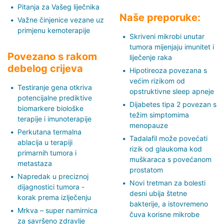
Pitanja za Vašeg liječnika
Naše preporuke:
Važne činjenice vezane uz
primjenu kemoterapije
Skriveni mikrobi unutar
tumora mijenjaju imunitet i
Povezano s rakom
liječenje raka
debelog crijeva
Hipotireoza povezana s
većim rizikom od
Testiranje gena otkriva
opstruktivne sleep apneje
potencijalne prediktive
Dijabetes tipa 2 povezan s
biomarkere biološke
težim simptomima
terapije i imunoterapije
menopauze
Perkutana termalna
Tadalafil može povećati
ablacija u terapiji
rizik od glaukoma kod
primarnih tumora i
muškaraca s povećanom
metastaza
prostatom
Napredak u preciznoj
Novi tretman za bolesti
dijagnostici tumora -
desni ubija štetne
korak prema izlječenju
bakterije, a istovremeno
Mrkva – super namirnica
čuva korisne mikrobe
za savršeno zdravlje