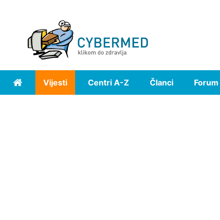
Vijesti
Centri A-Z
Članci
Forum
Home