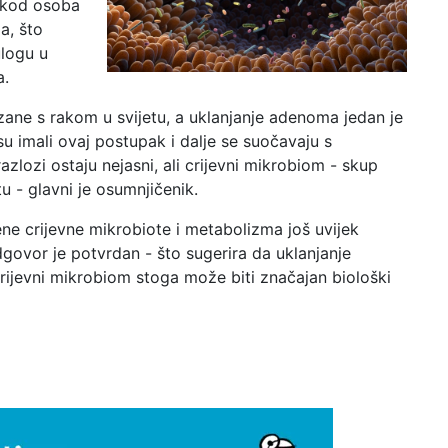
a kod osoba
, što
ulogu u
a.
zane s rakom u svijetu, a uklanjanje adenoma jedan je
i su imali ovaj postupak i dalje se suočavaju s
zlozi ostaju nejasni, ali crijevni mikrobiom - skup
tu - glavni je osumnjičenik.
jene crijevne mikrobiote i metabolizma još uvijek
ovor je potvrdan - što sugerira da uklanjanje
crijevni mikrobiom stoga može biti značajan biološki