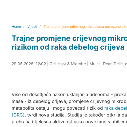
Home
Vijesti
Trajne promjene crijevnog mikrobioma povezane s tra
Trajne promjene crijevnog mikr
rizikom od raka debelog crijeva
29.05.2026. 16:23
29.05.2026. 12:02
|
Cell Host & Microbe
|
Mr. sc. Dean Delić, 
Više od desetljeća nakon uklanjanja adenoma - prek
mase - iz debelog crijeva, promjene crijevnog mikrob
metabolita ostaju i mogu povećati rizik od
raka debel
(CRC)
, tvrdi nova studija. Studija je također otkrila d
prehrana i tjelesna aktivnost usko povezane s obiljem