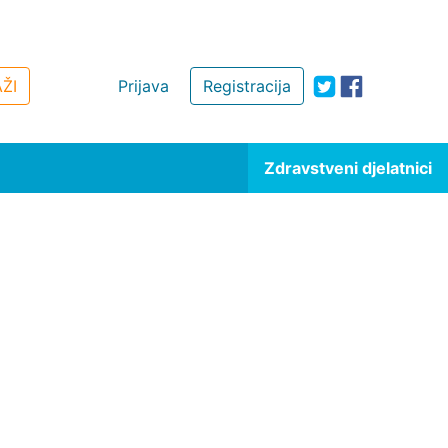
ŽI
Prijava
Registracija
Zdravstveni djelatnici