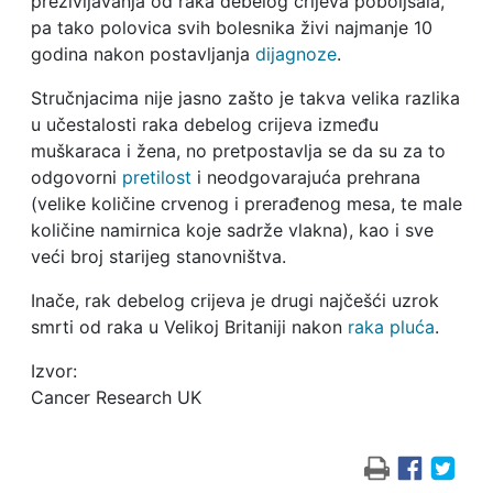
preživljavanja od raka debelog crijeva poboljšala,
pa tako polovica svih bolesnika živi najmanje 10
godina nakon postavljanja
dijagnoze
.
Stručnjacima nije jasno zašto je takva velika razlika
u učestalosti raka debelog crijeva između
muškaraca i žena, no pretpostavlja se da su za to
odgovorni
pretilost
i neodgovarajuća prehrana
(velike količine crvenog i prerađenog mesa, te male
količine namirnica koje sadrže vlakna), kao i sve
veći broj starijeg stanovništva.
Inače, rak debelog crijeva je drugi najčešći uzrok
smrti od raka u Velikoj Britaniji nakon
raka pluća
.
Izvor:
Cancer Research UK