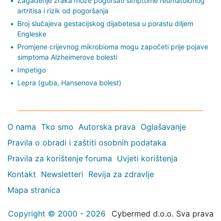
Zagađenje zraka može pogoršati simptome reumatoidnog
artritisa i rizik od pogoršanja
Broj slučajeva gestacijskog dijabetesa u porastu diljem
Engleske
Promjene crijevnog mikrobioma mogu započeti prije pojave
simptoma Alzheimerove bolesti
Impetigo
Lepra (guba, Hansenova bolest)
O nama
Tko smo
Autorska prava
Oglašavanje
Pravila o obradi i zaštiti osobnih podataka
Pravila za korištenje foruma
Uvjeti korištenja
Kontakt
Newsletteri
Revija za zdravlje
Mapa stranica
Copyright © 2000 - 2026
Cybermed d.o.o. Sva prava