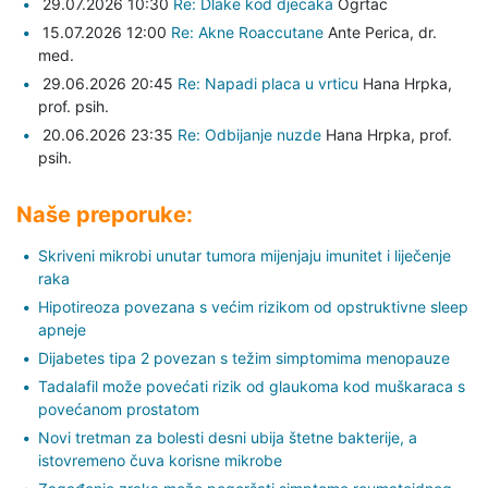
29.07.2026 10:30
Re: Dlake kod djecaka
Ogrtac
15.07.2026 12:00
Re: Akne Roaccutane
Ante Perica,
dr.
med.
29.06.2026 20:45
Re: Napadi placa u vrticu
Hana Hrpka,
prof. psih.
20.06.2026 23:35
Re: Odbijanje nuzde
Hana Hrpka,
prof.
psih.
Naše preporuke:
Skriveni mikrobi unutar tumora mijenjaju imunitet i liječenje
raka
Hipotireoza povezana s većim rizikom od opstruktivne sleep
apneje
Dijabetes tipa 2 povezan s težim simptomima menopauze
Tadalafil može povećati rizik od glaukoma kod muškaraca s
povećanom prostatom
Novi tretman za bolesti desni ubija štetne bakterije, a
istovremeno čuva korisne mikrobe