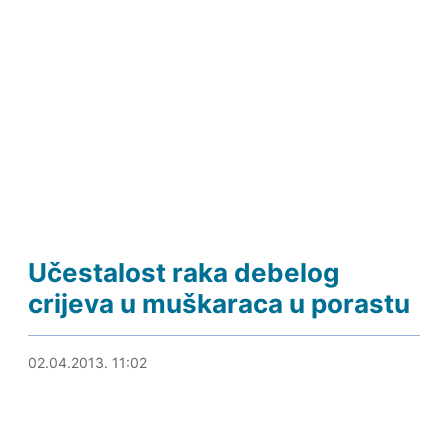
Učestalost raka debelog
crijeva u muškaraca u porastu
02.04.2013. 11:24
02.04.2013. 11:02