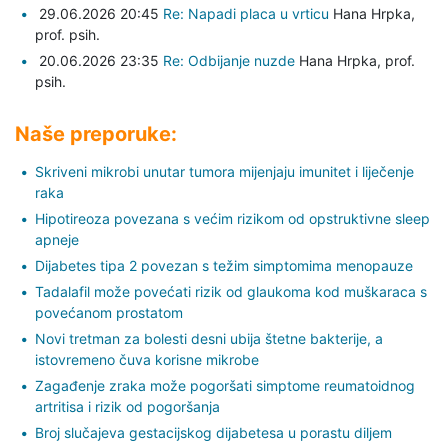
29.06.2026 20:45
Re: Napadi placa u vrticu
Hana Hrpka,
prof. psih.
20.06.2026 23:35
Re: Odbijanje nuzde
Hana Hrpka,
prof.
psih.
Naše preporuke:
Skriveni mikrobi unutar tumora mijenjaju imunitet i liječenje
raka
Hipotireoza povezana s većim rizikom od opstruktivne sleep
apneje
Dijabetes tipa 2 povezan s težim simptomima menopauze
Tadalafil može povećati rizik od glaukoma kod muškaraca s
povećanom prostatom
Novi tretman za bolesti desni ubija štetne bakterije, a
istovremeno čuva korisne mikrobe
Zagađenje zraka može pogoršati simptome reumatoidnog
artritisa i rizik od pogoršanja
Broj slučajeva gestacijskog dijabetesa u porastu diljem