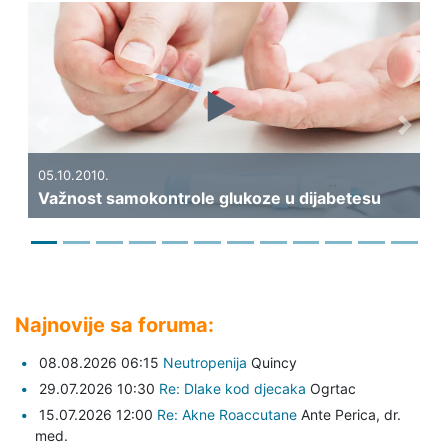
Previous
Next
19
Ka
05.10.2010.
Važnost samokontrole glukoze u dijabetesu
di
Najnovije sa foruma:
08.08.2026 06:15
Neutropenija
Quincy
29.07.2026 10:30
Re: Dlake kod djecaka
Ogrtac
15.07.2026 12:00
Re: Akne Roaccutane
Ante Perica,
dr.
med.