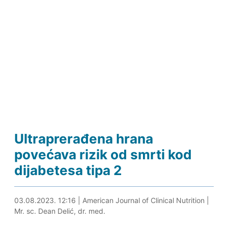
Ultraprerađena hrana
povećava rizik od smrti kod
dijabetesa tipa 2
03.08.2023. 12:25
03.08.2023. 12:16
|
American Journal of Clinical Nutrition
|
Mr. sc. Dean Delić, dr. med.