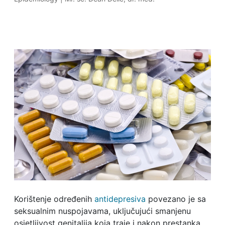
Korištenje određenih
antidepresiva
povezano je sa
seksualnim nuspojavama, uključujući smanjenu
osjetljivost genitalija koja traje i nakon prestanka