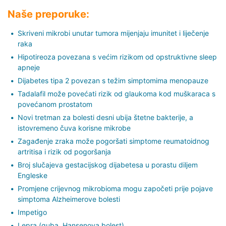
Naše preporuke:
Skriveni mikrobi unutar tumora mijenjaju imunitet i liječenje
raka
Hipotireoza povezana s većim rizikom od opstruktivne sleep
apneje
Dijabetes tipa 2 povezan s težim simptomima menopauze
Tadalafil može povećati rizik od glaukoma kod muškaraca s
povećanom prostatom
Novi tretman za bolesti desni ubija štetne bakterije, a
istovremeno čuva korisne mikrobe
Zagađenje zraka može pogoršati simptome reumatoidnog
artritisa i rizik od pogoršanja
Broj slučajeva gestacijskog dijabetesa u porastu diljem
Engleske
Promjene crijevnog mikrobioma mogu započeti prije pojave
simptoma Alzheimerove bolesti
Impetigo
Lepra (guba, Hansenova bolest)