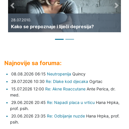
Previous
Next
28.07.2010.
25.
Kako se prepoznaje i liječi depresija?
Li
Najnovije sa foruma:
08.08.2026 06:15
Neutropenija
Quincy
29.07.2026 10:30
Re: Dlake kod djecaka
Ogrtac
15.07.2026 12:00
Re: Akne Roaccutane
Ante Perica,
dr.
med.
29.06.2026 20:45
Re: Napadi placa u vrticu
Hana Hrpka,
prof. psih.
20.06.2026 23:35
Re: Odbijanje nuzde
Hana Hrpka,
prof.
psih.