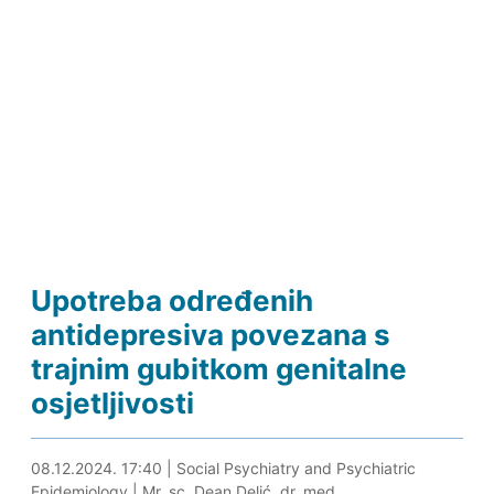
Upotreba određenih
antidepresiva povezana s
trajnim gubitkom genitalne
osjetljivosti
08.12.2024. 17:58
08.12.2024. 17:40
|
Social Psychiatry and Psychiatric
Epidemiology
|
Mr. sc. Dean Delić, dr. med.