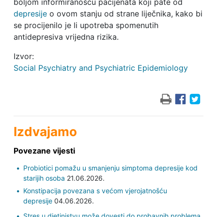
boljom informiranošću pacijenata koji pate od
depresije
o ovom stanju od strane liječnika, kako bi
se procijenilo je li upotreba spomenutih
antidepresiva vrijedna rizika.
Izvor:
Social Psychiatry and Psychiatric Epidemiology
Izdvajamo
Povezane vijesti
Probiotici pomažu u smanjenju simptoma depresije kod
starijih osoba
21.06.2026.
Konstipacija povezana s većom vjerojatnošću
depresije
04.06.2026.
Stres u djetinjstvu može dovesti do probavnih problema