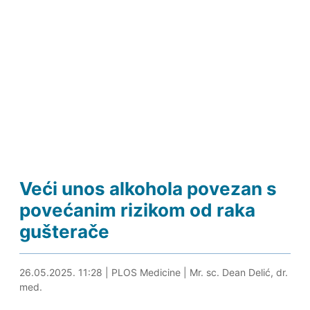
Veći unos alkohola povezan s
povećanim rizikom od raka
gušterače
26.05.2025. 11:46
26.05.2025. 11:28
|
PLOS Medicine
|
Mr. sc. Dean Delić, dr.
med.