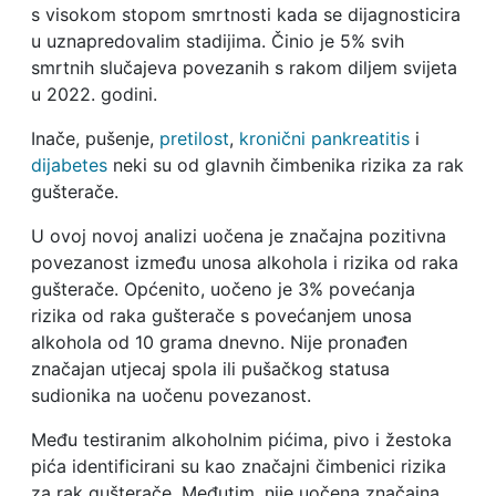
s visokom stopom smrtnosti kada se dijagnosticira
u uznapredovalim stadijima. Činio je 5% svih
smrtnih slučajeva povezanih s rakom diljem svijeta
u 2022. godini.
Inače, pušenje,
pretilost
,
kronični pankreatitis
i
dijabetes
neki su od glavnih čimbenika rizika za rak
gušterače.
U ovoj novoj analizi uočena je značajna pozitivna
povezanost između unosa alkohola i rizika od raka
gušterače. Općenito, uočeno je 3% povećanja
rizika od raka gušterače s povećanjem unosa
alkohola od 10 grama dnevno. Nije pronađen
značajan utjecaj spola ili pušačkog statusa
sudionika na uočenu povezanost.
Među testiranim alkoholnim pićima, pivo i žestoka
pića identificirani su kao značajni čimbenici rizika
za rak gušterače. Međutim, nije uočena značajna