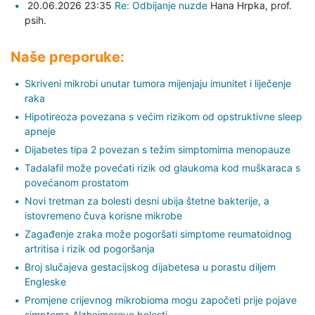
20.06.2026 23:35
Re: Odbijanje nuzde
Hana Hrpka,
prof.
psih.
Naše preporuke:
Skriveni mikrobi unutar tumora mijenjaju imunitet i liječenje
raka
Hipotireoza povezana s većim rizikom od opstruktivne sleep
apneje
Dijabetes tipa 2 povezan s težim simptomima menopauze
Tadalafil može povećati rizik od glaukoma kod muškaraca s
povećanom prostatom
Novi tretman za bolesti desni ubija štetne bakterije, a
istovremeno čuva korisne mikrobe
Zagađenje zraka može pogoršati simptome reumatoidnog
artritisa i rizik od pogoršanja
Broj slučajeva gestacijskog dijabetesa u porastu diljem
Engleske
Promjene crijevnog mikrobioma mogu započeti prije pojave
simptoma Alzheimerove bolesti