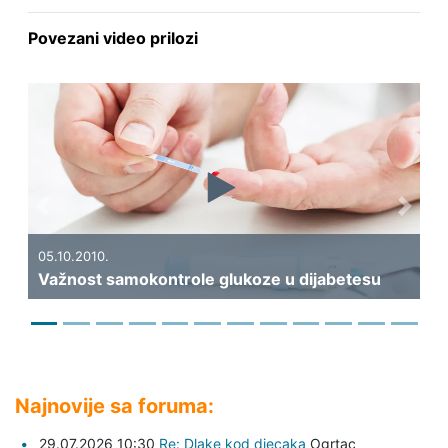
Povezani video prilozi
Previous
Next
19
Ka
05.10.2010.
Važnost samokontrole glukoze u dijabetesu
di
Najnovije sa foruma:
29.07.2026 10:30
Re: Dlake kod djecaka
Ogrtac