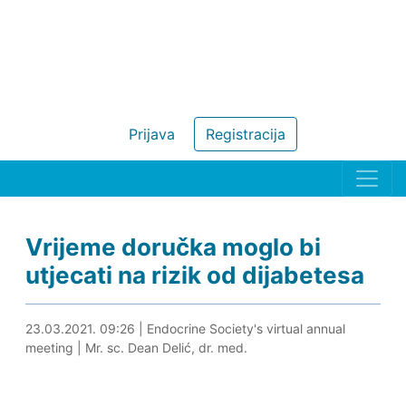
Prijava
Registracija
Vrijeme doručka moglo bi
utjecati na rizik od dijabetesa
23.03.2021. 09:46
23.03.2021. 09:26
|
Endocrine Society's virtual annual
meeting
|
Mr. sc. Dean Delić, dr. med.