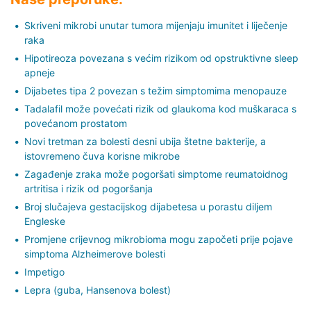
Skriveni mikrobi unutar tumora mijenjaju imunitet i liječenje
raka
Hipotireoza povezana s većim rizikom od opstruktivne sleep
apneje
Dijabetes tipa 2 povezan s težim simptomima menopauze
Tadalafil može povećati rizik od glaukoma kod muškaraca s
povećanom prostatom
Novi tretman za bolesti desni ubija štetne bakterije, a
istovremeno čuva korisne mikrobe
Zagađenje zraka može pogoršati simptome reumatoidnog
artritisa i rizik od pogoršanja
Broj slučajeva gestacijskog dijabetesa u porastu diljem
Engleske
Promjene crijevnog mikrobioma mogu započeti prije pojave
simptoma Alzheimerove bolesti
Impetigo
Lepra (guba, Hansenova bolest)