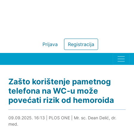
Prijava
Registracija
Zašto korištenje pametnog
telefona na WC-u može
povećati rizik od hemoroida
09.09.2025. 16:24
09.09.2025. 16:13
|
PLOS ONE
|
Mr. sc. Dean Delić, dr.
med.