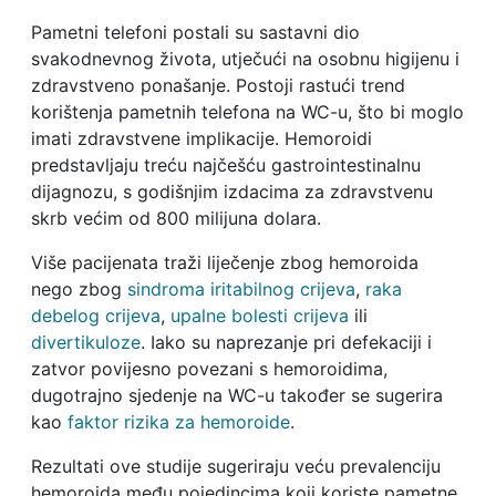
Pametni telefoni postali su sastavni dio
svakodnevnog života, utječući na osobnu higijenu i
zdravstveno ponašanje. Postoji rastući trend
korištenja pametnih telefona na WC-u, što bi moglo
imati zdravstvene implikacije. Hemoroidi
predstavljaju treću najčešću gastrointestinalnu
dijagnozu, s godišnjim izdacima za zdravstvenu
skrb većim od 800 milijuna dolara.
Više pacijenata traži liječenje zbog hemoroida
nego zbog
sindroma iritabilnog crijeva
,
raka
debelog crijeva
,
upalne bolesti crijeva
ili
divertikuloze
. Iako su naprezanje pri defekaciji i
zatvor povijesno povezani s hemoroidima,
dugotrajno sjedenje na WC-u također se sugerira
kao
faktor rizika za hemoroide
.
Rezultati ove studije sugeriraju veću prevalenciju
hemoroida među pojedincima koji koriste pametne