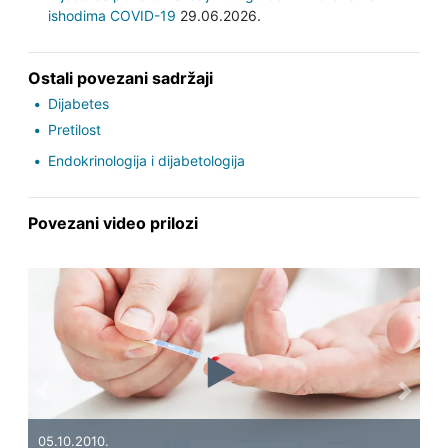
ishodima COVID-19
29.06.2026.
Ostali povezani sadržaji
Dijabetes
Pretilost
Endokrinologija i dijabetologija
Povezani video prilozi
Previous
Next
19.
Ka
05.10.2010.