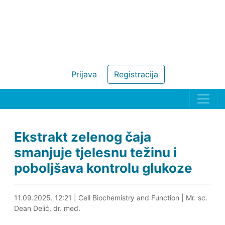
Prijava
Registracija
Ekstrakt zelenog čaja
smanjuje tjelesnu težinu i
poboljšava kontrolu glukoze
11.09.2025. 12:34
11.09.2025. 12:21
|
Cell Biochemistry and Function
|
Mr. sc.
Dean Delić, dr. med.