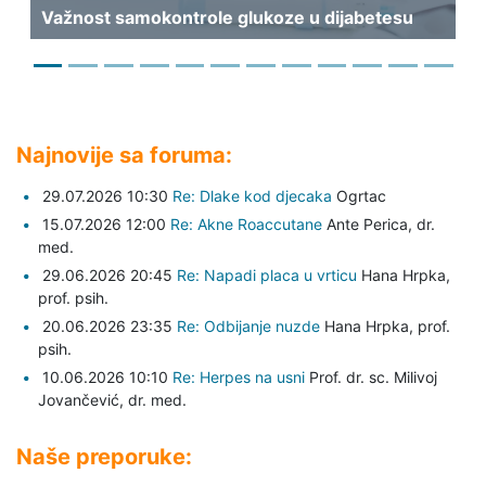
Važnost samokontrole glukoze u dijabetesu
di
Najnovije sa foruma:
29.07.2026 10:30
Re: Dlake kod djecaka
Ogrtac
15.07.2026 12:00
Re: Akne Roaccutane
Ante Perica,
dr.
med.
29.06.2026 20:45
Re: Napadi placa u vrticu
Hana Hrpka,
prof. psih.
20.06.2026 23:35
Re: Odbijanje nuzde
Hana Hrpka,
prof.
psih.
10.06.2026 10:10
Re: Herpes na usni
Prof. dr. sc. Milivoj
Jovančević,
dr. med.
Naše preporuke: