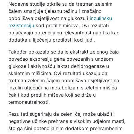
Nedavne studije otkrile su da tretman zelenim
čajem smanjuje tjelesnu težinu i značajno
poboljšava osjetljivost na glukozu i
inzulinsku
rezistenciju
kod pretilih miševa. Ovi rezultati
pojačavaju potencijalnu relevantnost napitka kao
dodatka u liječenju pretilosti kod ljudi.
Također pokazalo se da je ekstrakt zelenog čaja
povećao ekspresiju gena povezanih s unosom
glukoze i aktivnošću laktat dehidrogenaze u
skeletnim mišićima. Ovi rezultati ukazuju da
tretman zelenim čajem poboljšava osjetljivost na
inzulin utječući na metabolizam skeletnih mišića
čak i kod pretilih miševa koji se drže u
termoneutralnosti.
Rezultati sugeriraju da zeleni čaj može ublažiti
negativne učinke prehrane s visokim udjelom masti,
što ga čini potencijalnim dodatkom prehrambenim