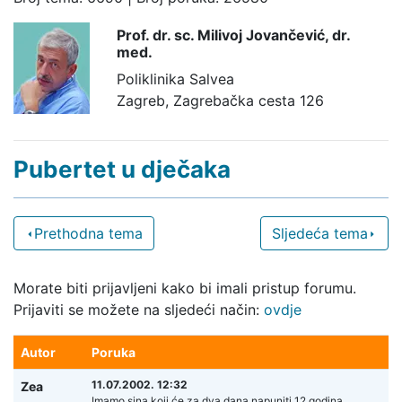
Prof. dr. sc. Milivoj Jovančević,
dr.
med.
Poliklinika Salvea
Zagreb, Zagrebačka cesta 126
Pubertet u dječaka
Prethodna tema
Sljedeća tema
Morate biti prijavljeni kako bi imali pristup forumu.
Prijaviti se možete na sljedeći način:
ovdje
Autor
Poruka
11.07.2002. 12:32
Zea
Imamo sina koji će za dva dana napuniti 12 godina.