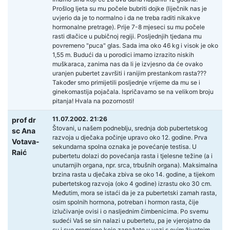
Prošlog ljeta su mu počele bubriti dojke (liječnik nas je
uvjerio da je to normalno i da ne treba raditi nikakve
hormonalne pretrage). Prije 7-8 mjeseci su mu počele
rasti dlačice u pubičnoj regiji. Posljednjih tjedana mu
povremeno "puca" glas. Sada ima oko 46 kg i visok je oko
1,55 m. Budući da u porodici imamo izrazito niskih
muškaraca, zanima nas da li je izvjesno da će ovako
uranjen pubertet završiti i ranijim prestankom rasta???
Također smo primijetili posljednje vrijeme da mu se i
ginekomastija pojačala. Ispričavamo se na velikom broju
pitanja! Hvala na pozornosti!
11.07.2002. 21:26
prof dr
Štovani, u našem podneblju, srednja dob pubertetskog
sc Ana
razvoja u dječaka počinje upravo oko 12. godine. Prva
Votava-
sekundarna spolna oznaka je povećanje testisa. U
Raić
pubertetu dolazi do povećanja rasta i tjelesne težine (a i
unutarnjih organa, npr. srca, trbušnih organa). Maksimalna
brzina rasta u dječaka zbiva se oko 14. godine, a tijekom
pubertetskog razvoja (oko 4 godine) izrastu oko 30 cm.
Međutim, mora se istaći da je za pubertetski zamah rasta,
osim spolnih hormona, potreban i hormon rasta, čije
izlučivanje ovisi i o nasljednim čimbenicima. Po svemu
sudeći Vaš se sin nalazi u pubertetu, pa je vjerojatno da
su i sve promjene koje zapažate u vezi s ovim životnim