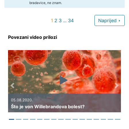
bradavice, ne znam.
1
2
3
...
34
Naprijed
Povezani video prilozi
Previous
Next
05.08.2020.
olest?
Što je imunotrombocitopenija?