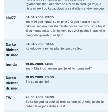
"gynecomastia". Ako vam se čini da to predugo traje, a
niste mi rekli od kada, obratite se dječjem endokrinologu.
04.04.2009. 03:15
kiai77
imam 16 god i grudi su mi prije 2-3 god narasle nisam
nikako isao doktoru sta mislite hoceli ovo proc ili ce trajat
ili cu morat doktoru jer je meni ovo 2-3 godine i jako mi je
neugodno posebno na ljeto
04.04.2009. 10:55
Darko
Isti odgovor kao i na pitanje iznad vašeg.
Richter,
dr. med.
19.05.2009. 14:50
honda
imam 12g. i još nemam sperije jeli to normalno??
19.05.2009. 23:30
Darko
Što su to sperije?
Richter,
dr. med.
28.06.2009. 14:00
TW
Sa kolko godina dobiješ zrele sprermije?U kojoj godini je
pubertet najjače djeluje-rast..