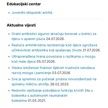
Edukacijski centar
Juvenilni idiopatski artritis
Aktualne vijesti
Oralni antibiotici sigurno skraćuju boravak u bolnici za
djecu s upalom pluća
24.07.2026.
Rastuća antimikrobna rezistencija kod djece ugrožava
učinkovitost antibiotika koji spašavaju živote
21.07.2026.
Ultraprerađena hrana povezana s razlikama u mozgu
kod male djece
05.07.2026.
Visoka izloženost fruktozi tijekom trudnoće narušava
razvoj mozga i pamćenje
03.07.2026.
Sve je spremno za početak probira novorođenčadi na
spinalnu mišićnu atrofiju
28.02.2023.
Redovito vježbanje poboljšava funkciju krvnih žila u
bolesnika s autoimunim reumatskim
bolestima
01.05.2021.