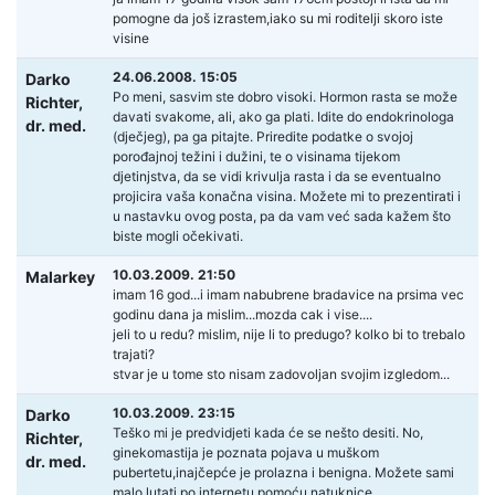
pomogne da još izrastem,iako su mi roditelji skoro iste
visine
24.06.2008. 15:05
Darko
Po meni, sasvim ste dobro visoki. Hormon rasta se može
Richter,
davati svakome, ali, ako ga plati. Idite do endokrinologa
dr. med.
(dječjeg), pa ga pitajte. Priredite podatke o svojoj
porođajnoj težini i dužini, te o visinama tijekom
djetinjstva, da se vidi krivulja rasta i da se eventualno
projicira vaša konačna visina. Možete mi to prezentirati i
u nastavku ovog posta, pa da vam već sada kažem što
biste mogli očekivati.
10.03.2009. 21:50
Malarkey
imam 16 god...i imam nabubrene bradavice na prsima vec
godinu dana ja mislim...mozda cak i vise....
jeli to u redu? mislim, nije li to predugo? kolko bi to trebalo
trajati?
stvar je u tome sto nisam zadovoljan svojim izgledom...
10.03.2009. 23:15
Darko
Teško mi je predvidjeti kada će se nešto desiti. No,
Richter,
ginekomastija je poznata pojava u muškom
dr. med.
pubertetu,inajčepće je prolazna i benigna. Možete sami
malo lutati po internetu pomoću natuknice