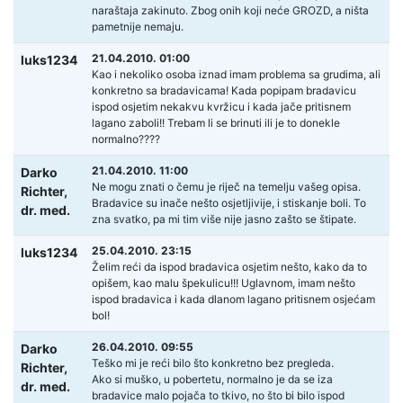
naraštaja zakinuto. Zbog onih koji neće GROZD, a ništa
pametnije nemaju.
21.04.2010. 01:00
luks1234
Kao i nekoliko osoba iznad imam problema sa grudima, ali
konkretno sa bradavicama! Kada popipam bradavicu
ispod osjetim nekakvu kvržicu i kada jače pritisnem
lagano zaboli!! Trebam li se brinuti ili je to donekle
normalno????
21.04.2010. 11:00
Darko
Ne mogu znati o čemu je riječ na temelju vašeg opisa.
Richter,
Bradavice su inače nešto osjetljivije, i stiskanje boli. To
dr. med.
zna svatko, pa mi tim više nije jasno zašto se štipate.
25.04.2010. 23:15
luks1234
Želim reći da ispod bradavica osjetim nešto, kako da to
opišem, kao malu špekulicu!!! Uglavnom, imam nešto
ispod bradavica i kada dlanom lagano pritisnem osjećam
bol!
26.04.2010. 09:55
Darko
Teško mi je reći bilo što konkretno bez pregleda.
Richter,
Ako si muško, u pobertetu, normalno je da se iza
dr. med.
bradavice malo pojača to tkivo, no što bi bilo ispod