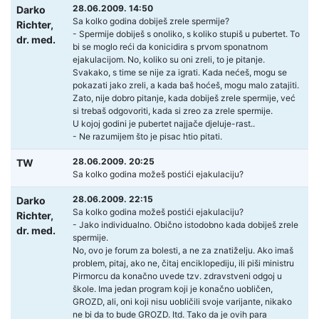
28.06.2009. 14:50
Darko
Sa kolko godina dobiješ zrele spermije?
Richter,
- Spermije dobiješ s onoliko, s koliko stupiš u pubertet. To
dr. med.
bi se moglo reći da konicidira s prvom sponatnom
ejakulacijom. No, koliko su oni zreli, to je pitanje.
Svakako, s time se nije za igrati. Kada nećeš, mogu se
pokazati jako zreli, a kada baš hoćeš, mogu malo zatajiti.
Zato, nije dobro pitanje, kada dobiješ zrele spermije, već
si trebaš odgovoriti, kada si zreo za zrele spermije.
U kojoj godini je pubertet najjače djeluje-rast..
- Ne razumijem što je pisac htio pitati.
28.06.2009. 20:25
TW
Sa kolko godina možeš postići ejakulaciju?
28.06.2009. 22:15
Darko
Sa kolko godina možeš postići ejakulaciju?
Richter,
- Jako individualno. Obično istodobno kada dobiješ zrele
dr. med.
spermije.
No, ovo je forum za bolesti, a ne za znatiželju. Ako imaš
problem, pitaj, ako ne, čitaj enciklopediju, ili piši ministru
Pirmorcu da konačno uvede tzv. zdravstveni odgoj u
škole. Ima jedan program koji je konačno uobličen,
GROZD, ali, oni koji nisu uobličili svoje varijante, nikako
ne bi da to bude GROZD. Itd. Tako da je ovih para