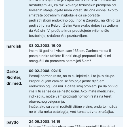
razdobljem. Ali, za razlikovanje fizioloških promjena od
bolesnih stanja, dijete mora vidjeti stručna osoba. Ako to
smatrate potrebnim, najbolje je da se obratite
pedijatrijskom endokrinologu (npr. u Zagrebu, na Klinici za
pedijatriju, na Rebru). Želim Vam svako dobro i sa željom
da Vaš sin i Vi prođete kroz predstojeće vrijeme što
bezbolnije, srdačno Vas pozdravljam.
08.02.2008. 19:00
hardisk
Imam 18 godina i visok sam 165 cm. Zanima me da li
postoje neke tablete ili neki drugi preparati koji bi mi
omogučili da porastem barem još 5 cm?
09.02.2008. 02:15
Darko
Postoji hormon rasta, no to su injekcije, i to jako skupe.
Richter,
Preporučujem vam da se što prije javite dječjem
dr. med.
endokrinologu, da mu izložite svoj problem, pa da on vidi
ima li tu šanse da se nešto učini. Ako imate medicinsku
indikaciju, može vam propisati hormon rasta na teret
obaveznog osiguranja.
Inače, ako su vam i roditelji slične visine, onda to možda
ne bi bila neka patologija, već konstitutivna značajka.
24.06.2008. 14:15
paydo
ja imam 17 godina visok sam 176cm postoji li išta da mi