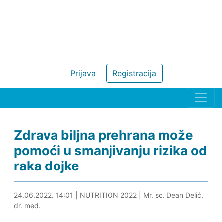
Prijava
Registracija
Zdrava biljna prehrana može
pomoći u smanjivanju rizika od
raka dojke
24.06.2022. 14:13
24.06.2022. 14:01
|
NUTRITION 2022
|
Mr. sc. Dean Delić,
dr. med.