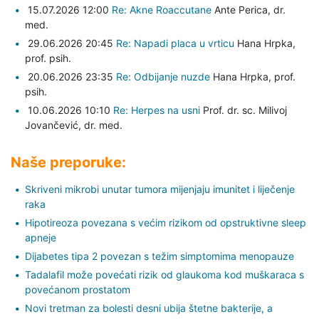
15.07.2026 12:00
Re: Akne Roaccutane
Ante Perica,
dr.
med.
29.06.2026 20:45
Re: Napadi placa u vrticu
Hana Hrpka,
prof. psih.
20.06.2026 23:35
Re: Odbijanje nuzde
Hana Hrpka,
prof.
psih.
10.06.2026 10:10
Re: Herpes na usni
Prof. dr. sc. Milivoj
Jovančević,
dr. med.
Naše preporuke:
Skriveni mikrobi unutar tumora mijenjaju imunitet i liječenje
raka
Hipotireoza povezana s većim rizikom od opstruktivne sleep
apneje
Dijabetes tipa 2 povezan s težim simptomima menopauze
Tadalafil može povećati rizik od glaukoma kod muškaraca s
povećanom prostatom
Novi tretman za bolesti desni ubija štetne bakterije, a