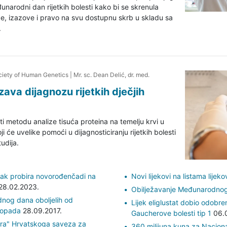
narodni dan rijetkih bolesti kako bi se skrenula
e, izazove i pravo na svu dostupnu skrb u skladu sa
.
iety of Human Genetics
|
Mr. sc. Dean Delić, dr. med.
zava dijagnozu rijetkih dječjih
iti metodu analize tisuća proteina na temelju krvi u
i će uvelike pomoći u dijagnosticiranju rijetkih bolesti
udija.
ak probira novorođenčadi na
Novi lijekovi na listama lije
28.02.2023.
Obilježavanje Međunarodno
nog dana oboljelih od
Lijek eliglustat dobio odobren
stopada
28.09.2017.
Gaucherove bolesti tip 1
06.0
era" Hrvatskoga saveza za
360 milijuna kuna za Naciona