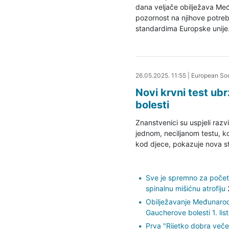
dana veljače obilježava Među
pozornost na njihove potreb
standardima Europske unije
26.05.2025. 12:14
26.05.2025. 11:55
|
European Soc
Novi krvni test ubr
bolesti
Znanstvenici su uspjeli razv
jednom, neciljanom testu, koj
kod djece, pokazuje nova st
Sve je spremno za počet
spinalnu mišićnu atrofiju
Obilježavanje Međunarod
Gaucherove bolesti 1. li
Prva "Rijetko dobra več