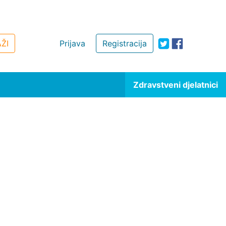
ŽI
Prijava
Registracija
Zdravstveni djelatnici