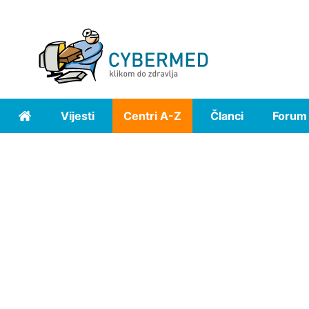
Vijesti
Centri A-Z
Članci
Forum
Home