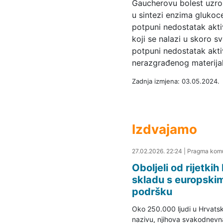
Gaucherovu bolest uzrok
u sintezi enzima glukoc
potpuni nedostatak akti
koji se nalazi u skoro s
potpuni nedostatak akti
nerazgrađenog materijal
Zadnja izmjena: 03.05.2024.
Izdvajamo
28.02.2026. 00:40
27.02.2026. 22:24
|
Pragma komu
Oboljeli od rijetki
skladu s europski
podršku
Oko 250.000 ljudi u Hrvatsko
nazivu, njihova svakodnevna 