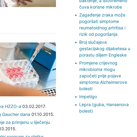
bakterije, a istovremeno
čuva korisne mikrobe
Zagađenje zraka može
pogoršati simptome
reumatoidnog artritisa i
rizik od pogoršanja
Broj slučajeva
gestacijskog dijabetesa u
porastu diljem Engleske
Promjene crijevnog
mikrobioma mogu
započeti prije pojave
simptoma Alzheimerove
bolesti
Impetigo
Lepra (guba, Hansenova
kova HZZO-a
03.02.2017.
bolest)
g Gaucher dana
01.10.2015.
je za primjenu u liječenju
3.2015.
lni program za rijetke