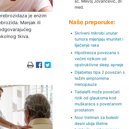
sc. Milivoj Jovančević,
dr.
med.
erebrozidaza je enzim
Naše preporuke:
brozida. Manjak ili
 odgovarajućeg
Skriveni mikrobi unutar
okolnog tkiva.
tumora mijenjaju imunitet i
liječenje raka
Hipotireoza povezana s
većim rizikom od
opstruktivne sleep apneje
Dijabetes tipa 2 povezan s
težim simptomima
menopauze
Tadalafil može povećati
rizik od glaukoma kod
muškaraca s povećanom
prostatom
Novi tretman za bolesti
desni ubija štetne