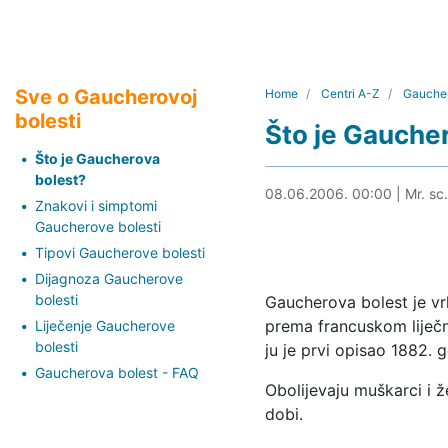
Sve o Gaucherovoj
Home
Centri A-Z
Gaucher
bolesti
Što je Gauche
Što je Gaucherova
bolest?
03.05.2024. 23:09
08.06.2006. 00:00
|
Mr. sc
Znakovi i simptomi
Gaucherove bolesti
Tipovi Gaucherove bolesti
Dijagnoza Gaucherove
bolesti
Gaucherova bolest je vrl
prema francuskom liječn
Liječenje Gaucherove
bolesti
ju je prvi opisao 1882. 
Gaucherova bolest - FAQ
Obolijevaju muškarci i že
dobi.