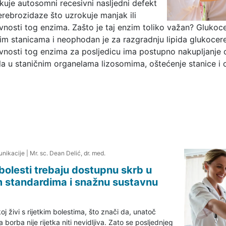
uje autosomni recesivni nasljedni defekt
erebrozidaze što uzrokuje manjak ili
vnosti tog enzima. Zašto je taj enzim toliko važan? Glukoc
vim stanicama i neophodan je za razgradnju lipida glukocere
vnosti tog enzima za posljedicu ima postupno nakupljanje
a u staničnim organelama lizosomima, oštećenje stanice i 
nikacije
|
Mr. sc. Dean Delić, dr. med.
h bolesti trebaju dostupnu skrb u
m standardima i snažnu sustavnu
j živi s rijetkim bolestima, što znači da, unatoč
borba nije rijetka niti nevidljiva. Zato se posljednjeg