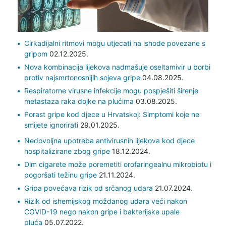
Cirkadijalni ritmovi mogu utjecati na ishode povezane s
gripom
02.12.2025.
Nova kombinacija lijekova nadmašuje oseltamivir u borbi
protiv najsmrtonosnijih sojeva gripe
04.08.2025.
Respiratorne virusne infekcije mogu pospješiti širenje
metastaza raka dojke na plućima
03.08.2025.
Porast gripe kod djece u Hrvatskoj: Simptomi koje ne
smijete ignorirati
29.01.2025.
Nedovoljna upotreba antivirusnih lijekova kod djece
hospitalizirane zbog gripe
18.12.2024.
Dim cigarete može poremetiti orofaringealnu mikrobiotu i
pogoršati težinu gripe
21.11.2024.
Gripa povećava rizik od srčanog udara
21.07.2024.
Rizik od ishemijskog moždanog udara veći nakon
COVID-19 nego nakon gripe i bakterijske upale
pluća
05.07.2022.