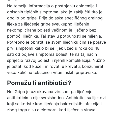
Na temelju informacija o postojanju epidemije i
opisanih tipičnih simptoma lako je zaključiti tko je
obolio od gripe. Prije dolaska specifičnog oralnog
lijeka za liječenje gripe sveukupno liječenje
nekomplicirane bolesti večinom je liječeno bez
pomoći liječnika. Taj stav u potpunosti se mijenja.
Potrebno je obratiti se svom liječniku čim se pojave
prvi simptomi kako bi se lijek uzeo u roku od 48
sati od pojave simptoma bolesti te na taj način
spriječio razvoj bolesti i njenih komplikacija. Nužno
je ostati kod kuće i mirovati u krevetu, konzumirati
veće količine tekućine i vitaminskih pripravaka.
Pomažu li antibiotici?
Ne. Gripa je uzrokovana virusom pa liječenje
antibioticima nije svrsishodno. Antibiotici su lijekovi
koji se koriste kod liječenja bakterijskih infekcija i
zbog toga nisu djelotvorni kod liječenja virusa