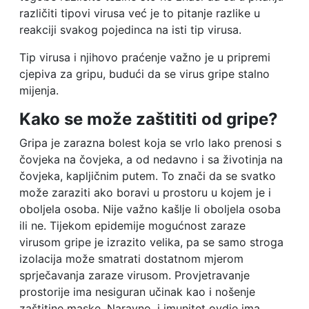
različiti tipovi virusa već je to pitanje razlike u
reakciji svakog pojedinca na isti tip virusa.
Tip virusa i njihovo praćenje važno je u pripremi
cjepiva za gripu, budući da se virus gripe stalno
mijenja.
Kako se može zaštititi od gripe?
Gripa je zarazna bolest koja se vrlo lako prenosi s
čovjeka na čovjeka, a od nedavno i sa životinja na
čovjeka, kapljičnim putem. To znači da se svatko
može zaraziti ako boravi u prostoru u kojem je i
oboljela osoba. Nije važno kašlje li oboljela osoba
ili ne. Tijekom epidemije mogućnost zaraze
virusom gripe je izrazito velika, pa se samo stroga
izolacija može smatrati dostatnom mjerom
sprječavanja zaraze virusom. Provjetravanje
prostorije ima nesiguran učinak kao i nošenje
zaštitine maske. Naravno, i imunitet ovdje ima