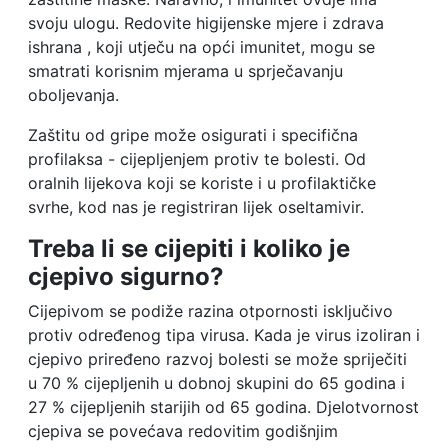
svoju ulogu. Redovite higijenske mjere i zdrava
ishrana , koji utječu na opći imunitet, mogu se
smatrati korisnim mjerama u sprječavanju
oboljevanja.
Zaštitu od gripe može osigurati i specifična
profilaksa - cijepljenjem protiv te bolesti. Od
oralnih lijekova koji se koriste i u profilaktičke
svrhe, kod nas je registriran lijek oseltamivir.
Treba li se cijepiti i koliko je
cjepivo sigurno?
Cijepivom se podiže razina otpornosti isključivo
protiv određenog tipa virusa. Kada je virus izoliran i
cjepivo priređeno razvoj bolesti se može spriječiti
u 70 % cijepljenih u dobnoj skupini do 65 godina i
27 % cijepljenih starijih od 65 godina. Djelotvornost
cjepiva se povećava redovitim godišnjim