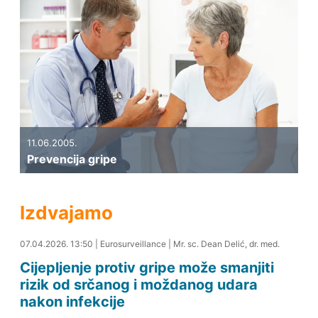
11.06.2005.
Prevencija gripe
Izdvajamo
07.04.2026. 14:49
07.04.2026. 13:50
|
Eurosurveillance
|
Mr. sc. Dean Delić, dr. med.
Cijepljenje protiv gripe može smanjiti
rizik od srčanog i moždanog udara
nakon infekcije