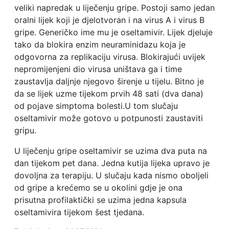
veliki napredak u liječenju gripe. Postoji samo jedan
oralni lijek koji je djelotvoran i na virus A i virus B
gripe. Generičko ime mu je oseltamivir. Lijek djeluje
tako da blokira enzim neuraminidazu koja je
odgovorna za replikaciju virusa. Blokirajući uvijek
nepromijenjeni dio virusa uništava ga i time
zaustavlja daljnje njegovo širenje u tijelu. Bitno je
da se lijek uzme tijekom prvih 48 sati (dva dana)
od pojave simptoma bolesti.U tom slučaju
oseltamivir može gotovo u potpunosti zaustaviti
gripu.
U liječenju gripe oseltamivir se uzima dva puta na
dan tijekom pet dana. Jedna kutija lijeka upravo je
dovoljna za terapiju. U slučaju kada nismo oboljeli
od gripe a krećemo se u okolini gdje je ona
prisutna profilaktički se uzima jedna kapsula
oseltamivira tijekom šest tjedana.