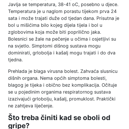
Javlja se temperatura, 38-41 oC, posebno u djece.
Temperatura je u naglom porastu tijekom prva 24
sata i može trajati duže od tjedan dana. Prisutna je
bol u mišićima bilo kojeg dijela tijela i bol u
zglobovima koja može biti poprilično jaka.
Bolesnici se žale na pečenje u očima i osjetljivi su
na svjetlo. Simptomi dišnog sustava mogu
dominirati, grlobolja i kašalj mogu trajati i do dva
tjedna.
Prehlada je blaga virusna bolest. Zahvaća slusnicu
dišnih organa. Nema općih simptoma bolesti,
blagog je tijeka i obično bez komplikacija. Očituje
se u pojedinim organima respiratornog sustava
izazivajući grlobolju, kašalj, promuklost. Praktički
ne zahtjeva liječenje.
Što treba činiti kad se oboli od
gripe?