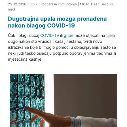
25.02.2026. 14:32
25.02.2026. 13:56
|
Frontiers in Immunology
|
Mr. sc. Dean Delić, dr.
med.
Dugotrajna upala mozga pronađena
nakon blagog COVID-19
Čak i blagi slučaj
COVID-19
ili
gripe
može utjecati na tijelo
dugo nakon što vrućica i kašalj nestanu, tvrdi novo
istraživanje koje bi moglo pomoći u objašnjavanju zašto se
neki ljudi teško osjećaju potpuno oporavljenima tjednima ili
mjesecima kasnije.