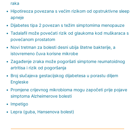
raka
Hipotireoza povezana s većim rizikom od opstruktivne sleep
apneje
Dijabetes tipa 2 povezan s težim simptomima menopauze
Tadalafil može povećati rizik od glaukoma kod muškaraca s
povećanom prostatom
Novi tretman za bolesti desni ubija štetne bakterije, a
istovremeno čuva korisne mikrobe
Zagađenje zraka može pogoršati simptome reumatoidnog
artritisa i rizik od pogoršanja
Broj slučajeva gestacijskog dijabetesa u porastu diljem
Engleske
Promjene crijevnog mikrobioma mogu započeti prije pojave
simptoma Alzheimerove bolesti
Impetigo
Lepra (guba, Hansenova bolest)