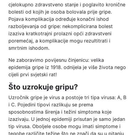
cjelokupno zdravstveno stanje i poglavito kronične
bolesti od kojih je osoba bolovala prije gripe.
Pojava komplikacija određuje konačni ishod
razboljevanja od gripe: nekomplicirana bolest
izaziva kratkotrajni prolazni opći zdravstveni
poremećaj, a komplikacije mogu rezultitrati i
smrtnim ishodom.
Ne zaboravimo povijesnu činjenicu: velika
epidemija gripe iz 1918. odnijela je više života nego
cijeli prvi svjetski rat!
Što uzrokuje gripu?
Uzročnik gripe je virus a postoje tri tipa virusa: A, B
i C. Pojedini tipovi razlikuju se prema
sposobnostima širenja i težini simptoma koje
izazivaju. U jednoj epidemiji prisutan je samo jedan
tip virusa. Oboljele osobe mogu imati simptome i
tegobe različite težine što ne znači da su u pitanju