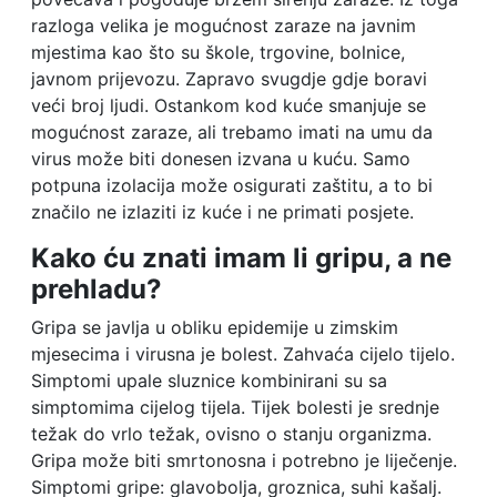
razloga velika je mogućnost zaraze na javnim
mjestima kao što su škole, trgovine, bolnice,
javnom prijevozu. Zapravo svugdje gdje boravi
veći broj ljudi. Ostankom kod kuće smanjuje se
mogućnost zaraze, ali trebamo imati na umu da
virus može biti donesen izvana u kuću. Samo
potpuna izolacija može osigurati zaštitu, a to bi
značilo ne izlaziti iz kuće i ne primati posjete.
Kako ću znati imam li gripu, a ne
prehladu?
Gripa se javlja u obliku epidemije u zimskim
mjesecima i virusna je bolest. Zahvaća cijelo tijelo.
Simptomi upale sluznice kombinirani su sa
simptomima cijelog tijela. Tijek bolesti je srednje
težak do vrlo težak, ovisno o stanju organizma.
Gripa može biti smrtonosna i potrebno je liječenje.
Simptomi gripe: glavobolja, groznica, suhi kašalj.