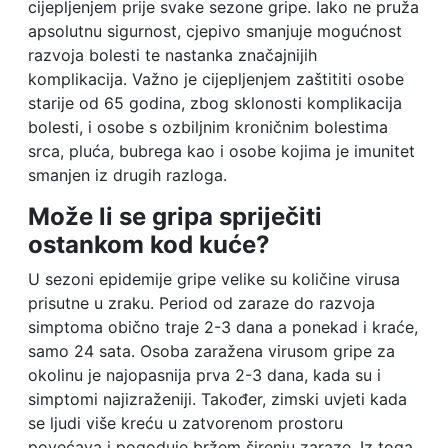
cijepljenjem prije svake sezone gripe. Iako ne pruža
apsolutnu sigurnost, cjepivo smanjuje mogućnost
razvoja bolesti te nastanka značajnijih
komplikacija. Važno je cijepljenjem zaštititi osobe
starije od 65 godina, zbog sklonosti komplikacija
bolesti, i osobe s ozbiljnim kroničnim bolestima
srca, pluća, bubrega kao i osobe kojima je imunitet
smanjen iz drugih razloga.
Može li se gripa spriječiti
ostankom kod kuće?
U sezoni epidemije gripe velike su količine virusa
prisutne u zraku. Period od zaraze do razvoja
simptoma obično traje 2-3 dana a ponekad i kraće,
samo 24 sata. Osoba zaražena virusom gripe za
okolinu je najopasnija prva 2-3 dana, kada su i
simptomi najizraženiji. Također, zimski uvjeti kada
se ljudi više kreću u zatvorenom prostoru
povećava i pogoduje bržem širenju zaraze. Iz toga