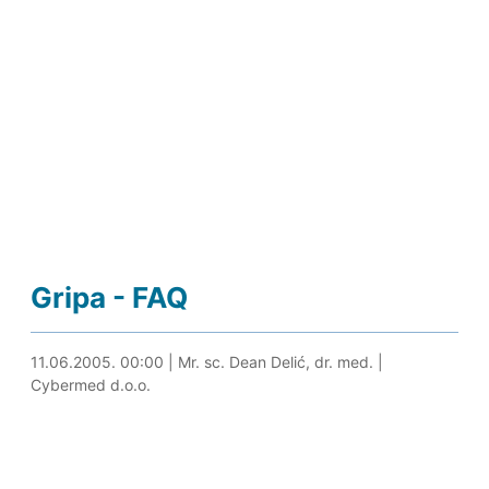
Gripa - FAQ
24.05.2024. 00:06
11.06.2005. 00:00
|
Mr. sc. Dean Delić, dr. med.
|
Cybermed d.o.o.