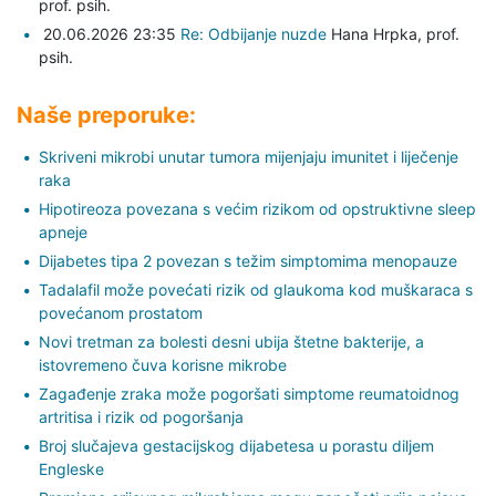
prof. psih.
20.06.2026 23:35
Re: Odbijanje nuzde
Hana Hrpka,
prof.
psih.
Naše preporuke:
Skriveni mikrobi unutar tumora mijenjaju imunitet i liječenje
raka
Hipotireoza povezana s većim rizikom od opstruktivne sleep
apneje
Dijabetes tipa 2 povezan s težim simptomima menopauze
Tadalafil može povećati rizik od glaukoma kod muškaraca s
povećanom prostatom
Novi tretman za bolesti desni ubija štetne bakterije, a
istovremeno čuva korisne mikrobe
Zagađenje zraka može pogoršati simptome reumatoidnog
artritisa i rizik od pogoršanja
Broj slučajeva gestacijskog dijabetesa u porastu diljem
Engleske