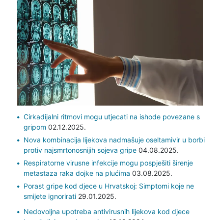
Cirkadijalni ritmovi mogu utjecati na ishode povezane s
gripom
02.12.2025.
Nova kombinacija lijekova nadmašuje oseltamivir u borbi
protiv najsmrtonosnijih sojeva gripe
04.08.2025.
Respiratorne virusne infekcije mogu pospješiti širenje
metastaza raka dojke na plućima
03.08.2025.
Porast gripe kod djece u Hrvatskoj: Simptomi koje ne
smijete ignorirati
29.01.2025.
Nedovoljna upotreba antivirusnih lijekova kod djece