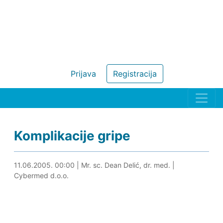
Prijava
Registracija
Komplikacije gripe
23.05.2024. 23:43
11.06.2005. 00:00
|
Mr. sc. Dean Delić, dr. med.
|
Cybermed d.o.o.