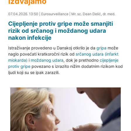
Izdvajamo
07.04.2026. 14:49
07.04.2026. 13:50
|
Eurosurveillance
|
Mr. sc. Dean Delić, dr. med.
Cijepljenje protiv gripe može smanjiti
rizik od srčanog i moždanog udara
nakon infekcije
Istraživanje provedeno u Danskoj otkrilo je da
gripa
može
naglo povećati kratkoročni rizik od
srčanog udara (infarkt
miokarda)
i
moždanog udara
, dok je prethodno
cijepljenje
protiv gripe
povezano s izrazito nižim dodatnim rizikom kod
ljudi koji su se ipak zarazili.