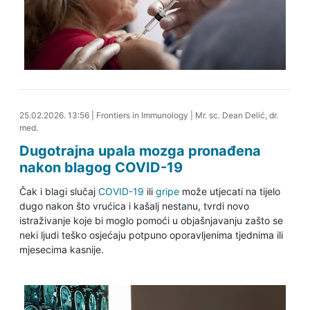
25.02.2026. 14:32
25.02.2026. 13:56
|
Frontiers in Immunology
|
Mr. sc. Dean Delić, dr.
med.
Dugotrajna upala mozga pronađena
nakon blagog COVID-19
Čak i blagi slučaj
COVID-19
ili
gripe
može utjecati na tijelo
dugo nakon što vrućica i kašalj nestanu, tvrdi novo
istraživanje koje bi moglo pomoći u objašnjavanju zašto se
neki ljudi teško osjećaju potpuno oporavljenima tjednima ili
mjesecima kasnije.