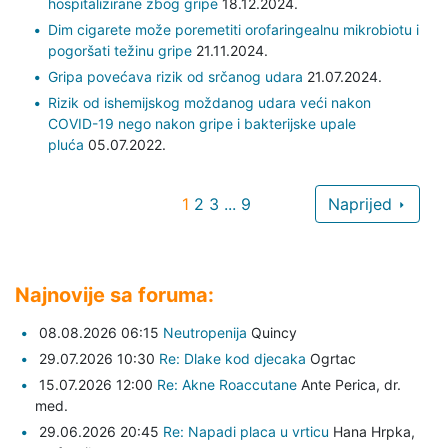
hospitalizirane zbog gripe
18.12.2024.
Dim cigarete može poremetiti orofaringealnu mikrobiotu i
pogoršati težinu gripe
21.11.2024.
Gripa povećava rizik od srčanog udara
21.07.2024.
Rizik od ishemijskog moždanog udara veći nakon
COVID-19 nego nakon gripe i bakterijske upale
pluća
05.07.2022.
1
2
3
...
9
Naprijed
Najnovije sa foruma:
08.08.2026 06:15
Neutropenija
Quincy
29.07.2026 10:30
Re: Dlake kod djecaka
Ogrtac
15.07.2026 12:00
Re: Akne Roaccutane
Ante Perica,
dr.
med.
29.06.2026 20:45
Re: Napadi placa u vrticu
Hana Hrpka,