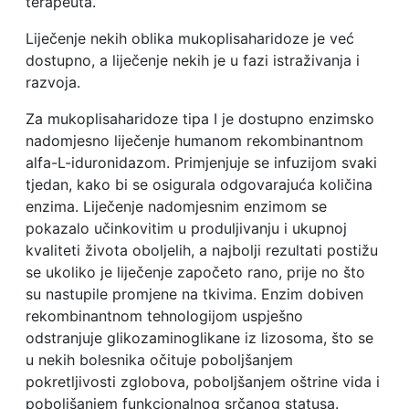
terapeuta.
Liječenje nekih oblika mukoplisaharidoze je već
dostupno, a liječenje nekih je u fazi istraživanja i
razvoja.
Za mukoplisaharidoze tipa I je dostupno enzimsko
nadomjesno liječenje humanom rekombinantnom
alfa-L-iduronidazom. Primjenjuje se infuzijom svaki
tjedan, kako bi se osigurala odgovarajuća količina
enzima. Liječenje nadomjesnim enzimom se
pokazalo učinkovitim u produljivanju i ukupnoj
kvaliteti života oboljelih, a najbolji rezultati postižu
se ukoliko je liječenje započeto rano, prije no što
su nastupile promjene na tkivima. Enzim dobiven
rekombinantnom tehnologijom uspješno
odstranjuje glikozaminoglikane iz lizosoma, što se
u nekih bolesnika očituje poboljšanjem
pokretljivosti zglobova, poboljšanjem oštrine vida i
poboljšanjem funkcionalnog srčanog statusa.