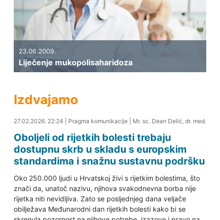
23.06.2009.
Liječenje mukopolisaharidoza
Izdvajamo
28.02.2026. 00:40
27.02.2026. 22:24
|
Pragma komunikacije
|
Mr. sc. Dean Delić, dr. med.
Oboljeli od rijetkih bolesti trebaju
dostupnu skrb u skladu s europskim
standardima i snažnu sustavnu podršku
Oko 250.000 ljudi u Hrvatskoj živi s rijetkim bolestima, što
znači da, unatoč nazivu, njihova svakodnevna borba nije
rijetka niti nevidljiva. Zato se posljednjeg dana veljače
obilježava Međunarodni dan rijetkih bolesti kako bi se
skrenula pozornost na njihove potrebe, izazove i pravo na