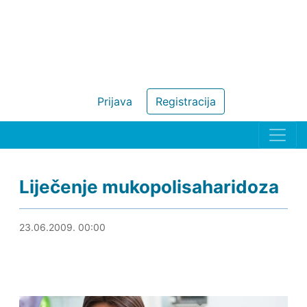
Prijava
Registracija
Liječenje mukopolisaharidoza
21.08.2019. 12:42
23.06.2009. 00:00