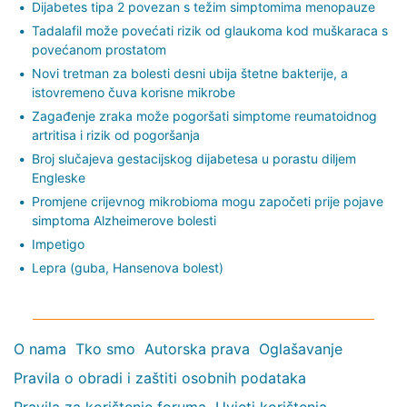
Dijabetes tipa 2 povezan s težim simptomima menopauze
Tadalafil može povećati rizik od glaukoma kod muškaraca s
povećanom prostatom
Novi tretman za bolesti desni ubija štetne bakterije, a
istovremeno čuva korisne mikrobe
Zagađenje zraka može pogoršati simptome reumatoidnog
artritisa i rizik od pogoršanja
Broj slučajeva gestacijskog dijabetesa u porastu diljem
Engleske
Promjene crijevnog mikrobioma mogu započeti prije pojave
simptoma Alzheimerove bolesti
Impetigo
Lepra (guba, Hansenova bolest)
O nama
Tko smo
Autorska prava
Oglašavanje
Pravila o obradi i zaštiti osobnih podataka
Pravila za korištenje foruma
Uvjeti korištenja