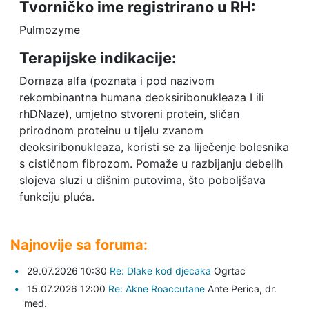
Tvorničko ime registrirano u RH:
Pulmozyme
Terapijske indikacije:
Dornaza alfa (poznata i pod nazivom
rekombinantna humana deoksiribonukleaza I ili
rhDNaze), umjetno stvoreni protein, sličan
prirodnom proteinu u tijelu zvanom
deoksiribonukleaza, koristi se za liječenje bolesnika
s cističnom fibrozom. Pomaže u razbijanju debelih
slojeva sluzi u dišnim putovima, što poboljšava
funkciju pluća.
Najnovije sa foruma:
29.07.2026 10:30
Re: Dlake kod djecaka
Ogrtac
15.07.2026 12:00
Re: Akne Roaccutane
Ante Perica,
dr.
med.