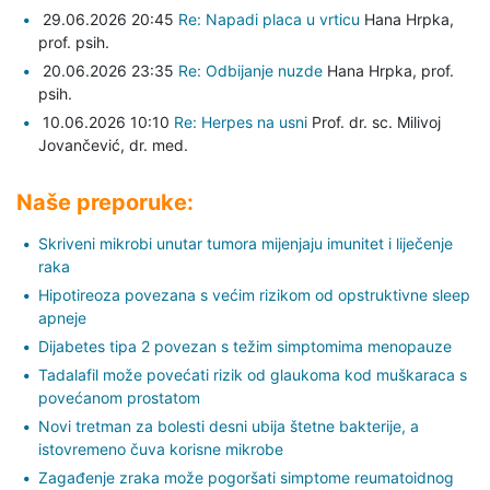
29.06.2026 20:45
Re: Napadi placa u vrticu
Hana Hrpka,
prof. psih.
20.06.2026 23:35
Re: Odbijanje nuzde
Hana Hrpka,
prof.
psih.
10.06.2026 10:10
Re: Herpes na usni
Prof. dr. sc. Milivoj
Jovančević,
dr. med.
Naše preporuke:
Skriveni mikrobi unutar tumora mijenjaju imunitet i liječenje
raka
Hipotireoza povezana s većim rizikom od opstruktivne sleep
apneje
Dijabetes tipa 2 povezan s težim simptomima menopauze
Tadalafil može povećati rizik od glaukoma kod muškaraca s
povećanom prostatom
Novi tretman za bolesti desni ubija štetne bakterije, a
istovremeno čuva korisne mikrobe
Zagađenje zraka može pogoršati simptome reumatoidnog