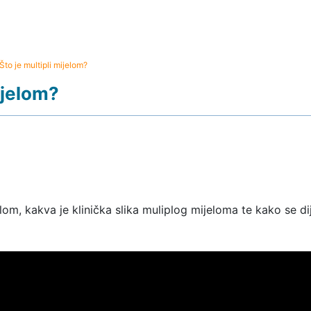
Što je multipli mijelom?
ijelom?
lom, kakva je klinička slika muliplog mijeloma te kako se dija