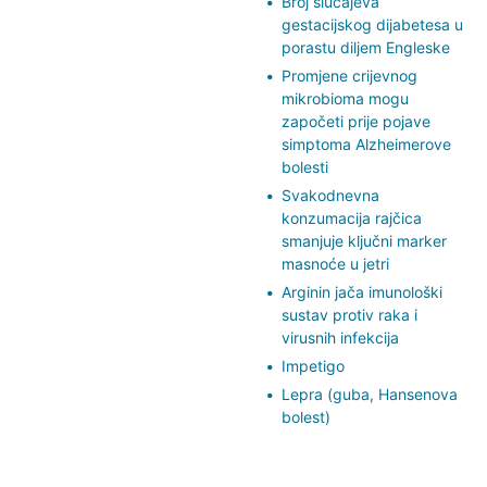
Broj slučajeva
gestacijskog dijabetesa u
porastu diljem Engleske
Promjene crijevnog
mikrobioma mogu
započeti prije pojave
simptoma Alzheimerove
bolesti
Svakodnevna
konzumacija rajčica
smanjuje ključni marker
masnoće u jetri
Arginin jača imunološki
sustav protiv raka i
virusnih infekcija
Impetigo
Lepra (guba, Hansenova
bolest)