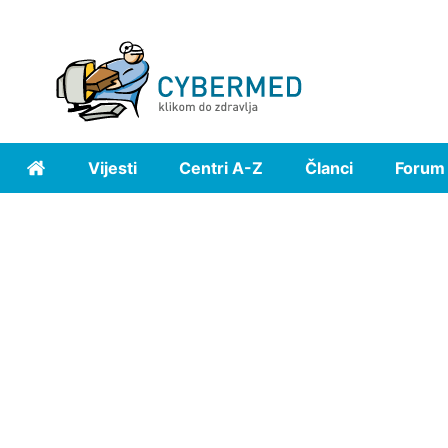
Vijesti
Centri A-Z
Članci
Forum
Home