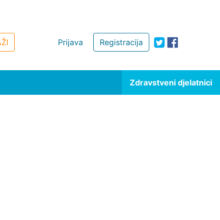
ŽI
Prijava
Registracija
Zdravstveni djelatnici