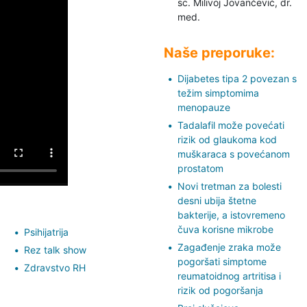
sc. Milivoj Jovančević,
dr.
med.
Naše preporuke:
Dijabetes tipa 2 povezan s
težim simptomima
menopauze
Tadalafil može povećati
rizik od glaukoma kod
muškaraca s povećanom
prostatom
Novi tretman za bolesti
desni ubija štetne
bakterije, a istovremeno
čuva korisne mikrobe
Psihijatrija
Zagađenje zraka može
Rez talk show
pogoršati simptome
Zdravstvo RH
reumatoidnog artritisa i
rizik od pogoršanja