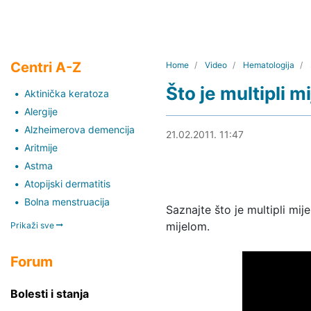
Centri A-Z
Home
Video
Hematologija
Što je multipli m
Aktinička keratoza
Alergije
Alzheimerova demencija
19.09.2018. 17:36
21.02.2011. 11:47
Aritmije
Astma
Atopijski dermatitis
Bolna menstruacija
Saznajte što je multipli mije
mijelom.
Prikaži sve
Forum
Bolesti i stanja