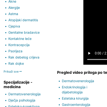
Akne
Alergije
Astma
Atopijski dermatitis
Cjepiva
Genitalne bradavice
Kontaktne leće
Kontracepcija
Psorijaza
Rak debelog crijeva
Rak dojke
Prikaži sve
Pregled video priloga po 
Dermatovenerologija
Specijalizacije -
medicina
Endokrinologija i
dijabetologija
Dermatovenerologija
Estetska kirurgija
Dječja psihologija
Gastroenterologija
Estetsko-korektivna