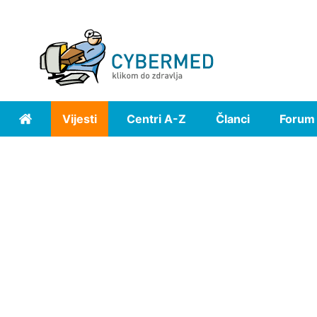
Vijesti
Centri A-Z
Članci
Forum
Home