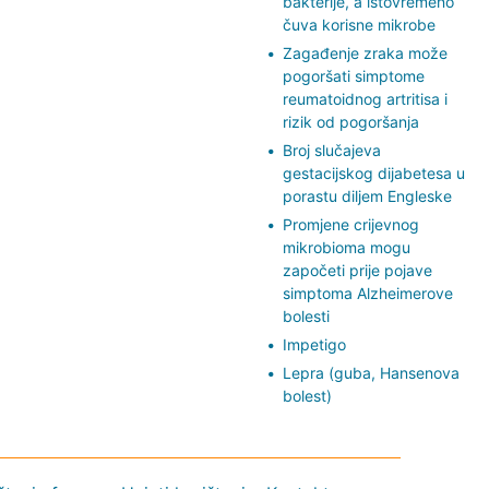
bakterije, a istovremeno
čuva korisne mikrobe
Zagađenje zraka može
pogoršati simptome
reumatoidnog artritisa i
rizik od pogoršanja
Broj slučajeva
gestacijskog dijabetesa u
porastu diljem Engleske
Promjene crijevnog
mikrobioma mogu
započeti prije pojave
simptoma Alzheimerove
bolesti
Impetigo
Lepra (guba, Hansenova
bolest)