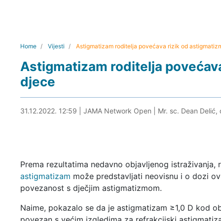
Home
Vijesti
Astigmatizam roditelja povećava rizik od astigmatiz
Astigmatizam roditelja povećava
djece
31.12.2022. 13:20
31.12.2022. 12:59
|
JAMA Network Open
|
Mr. sc. Dean Delić, 
Prema rezultatima nedavno objavljenog istraživanja, r
astigmatizam
može predstavljati neovisnu i o dozi ov
povezanost s dječjim astigmatizmom.
Naime, pokazalo se da je astigmatizam ≥1,0 D kod ob
povezan s većim izgledima za refrakcijski astigmatiz