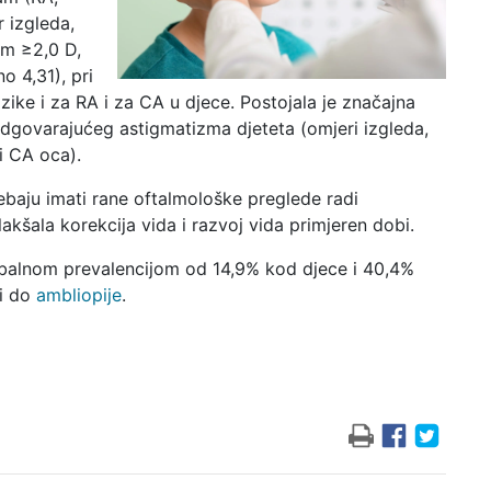
r izgleda,
am ≥2,0 D,
o 4,31), pri
zike i za RA i za CA u djece. Postojala je značajna
dgovarajućeg astigmatizma djeteta (omjeri izgleda,
i CA oca).
rebaju imati rane oftalmološke preglede radi
kšala korekcija vida i razvoj vida primjeren dobi.
lobalnom prevalencijom od 14,9% kod djece i 40,4%
ti do
ambliopije
.