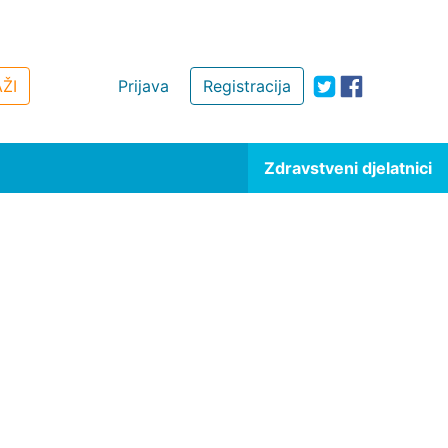
ŽI
Prijava
Registracija
Zdravstveni djelatnici