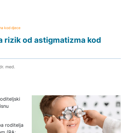
ma kod djece
 rizik od astigmatizma kod
dr. med.
oditeljski
isnu
a roditelja
am (RA;