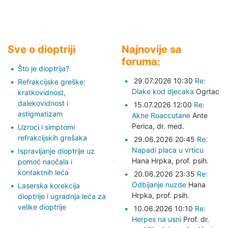
Sve o dioptriji
Najnovije sa
foruma:
Što je dioptrija?
29.07.2026 10:30
Re:
Refrakcijske greške:
Dlake kod djecaka
Ogrtac
kratkovidnost,
dalekovidnost i
15.07.2026 12:00
Re:
astigmatizam
Akne Roaccutane
Ante
Perica,
dr. med.
Uzroci i simptomi
refrakcijskih grešaka
29.06.2026 20:45
Re:
Napadi placa u vrticu
Ispravljanje dioptrije uz
Hana Hrpka,
prof. psih.
pomoć naočala i
kontaktnih leća
20.06.2026 23:35
Re:
Odbijanje nuzde
Hana
Laserska korekcija
Hrpka,
prof. psih.
dioptrije i ugradnja leća za
velike dioptrije
10.06.2026 10:10
Re:
Herpes na usni
Prof. dr.