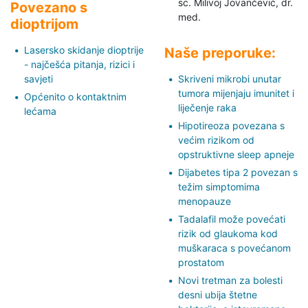
sc. Milivoj Jovančević,
dr.
Povezano s
med.
dioptrijom
Lasersko skidanje dioptrije
Naše preporuke:
- najčešća pitanja, rizici i
savjeti
Skriveni mikrobi unutar
tumora mijenjaju imunitet i
Općenito o kontaktnim
liječenje raka
lećama
Hipotireoza povezana s
većim rizikom od
opstruktivne sleep apneje
Dijabetes tipa 2 povezan s
težim simptomima
menopauze
Tadalafil može povećati
rizik od glaukoma kod
muškaraca s povećanom
prostatom
Novi tretman za bolesti
desni ubija štetne