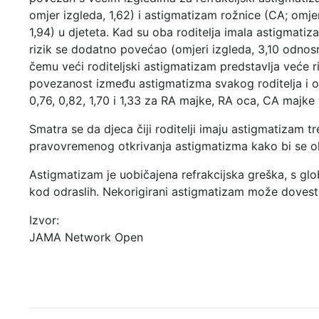
omjer izgleda, 1,62) i astigmatizam rožnice (CA; omje
1,94) u djeteta. Kad su oba roditelja imala astigmatiz
rizik se dodatno povećao (omjeri izgleda, 3,10 odnosn
čemu veći roditeljski astigmatizam predstavlja veće ri
povezanost između astigmatizma svakog roditelja i o
0,76, 0,82, 1,70 i 1,33 za RA majke, RA oca, CA majke 
Smatra se da djeca čiji roditelji imaju astigmatizam t
pravovremenog otkrivanja astigmatizma kako bi se ola
Astigmatizam je uobičajena refrakcijska greška, s g
kod odraslih. Nekorigirani astigmatizam može doves
Izvor:
JAMA Network Open