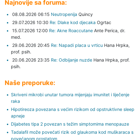
Najnovije sa foruma:
08.08.2026 06:15
Neutropenija
Quincy
29.07.2026 10:30
Re: Dlake kod djecaka
Ogrtac
15.07.2026 12:00
Re: Akne Roaccutane
Ante Perica,
dr.
med.
29.06.2026 20:45
Re: Napadi placa u vrticu
Hana Hrpka,
prof. psih.
20.06.2026 23:35
Re: Odbijanje nuzde
Hana Hrpka,
prof.
psih.
Naše preporuke:
Skriveni mikrobi unutar tumora mijenjaju imunitet i liječenje
raka
Hipotireoza povezana s većim rizikom od opstruktivne sleep
apneje
Dijabetes tipa 2 povezan s težim simptomima menopauze
Tadalafil može povećati rizik od glaukoma kod muškaraca s
povećanom prostatom