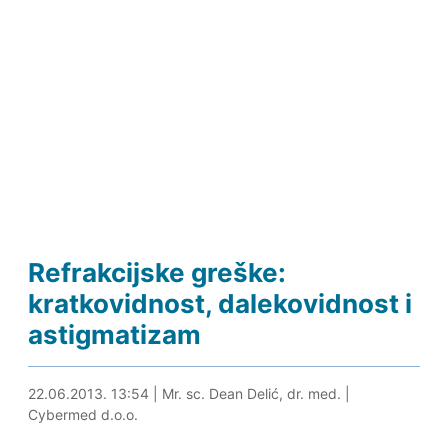
Refrakcijske greške:
kratkovidnost, dalekovidnost i
astigmatizam
03.05.2024. 15:04
22.06.2013. 13:54
|
Mr. sc. Dean Delić, dr. med.
|
Cybermed d.o.o.