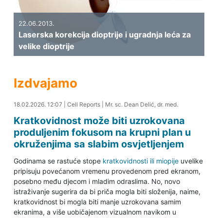
22.06.2013.
Laserska korekcija dioptrije i ugradnja leća za
velike dioptrije
Izdvajamo
18.02.2026. 12:56
18.02.2026. 12:07
|
Cell Reports
|
Mr. sc. Dean Delić, dr. med.
Kratkovidnost može biti uzrokovana
produljenim fokusom na krupni plan u
okruženjima sa slabim osvjetljenjem
Godinama se rastuće stope
kratkovidnosti ili miopije
uvelike
pripisuju povećanom vremenu provedenom pred ekranom,
posebno među djecom i mladim odraslima. No, novo
istraživanje sugerira da bi priča mogla biti složenija, naime,
kratkovidnost bi mogla biti manje uzrokovana samim
ekranima, a više uobičajenom vizualnom navikom u