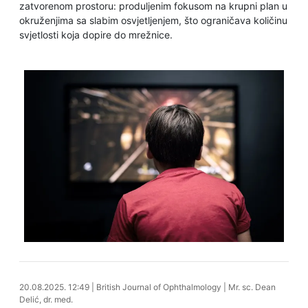
zatvorenom prostoru: produljenim fokusom na krupni plan u
okruženjima sa slabim osvjetljenjem, što ograničava količinu
svjetlosti koja dopire do mrežnice.
20.08.2025. 12:58
20.08.2025. 12:49
|
British Journal of Ophthalmology
|
Mr. sc. Dean
Delić, dr. med.