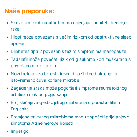
Naše preporuke:
Skriveni mikrobi unutar tumora mijenjaju imunitet i liječenje
raka
Hipotireoza povezana s većim rizikom od opstruktivne sleep
apneje
Dijabetes tipa 2 povezan s težim simptomima menopauze
Tadalafil može povećati rizik od glaukoma kod muškaraca s
povećanom prostatom
Novi tretman za bolesti desni ubija štetne bakterije, a
istovremeno čuva korisne mikrobe
Zagađenje zraka može pogoršati simptome reumatoidnog
artritisa i rizik od pogoršanja
Broj slučajeva gestacijskog dijabetesa u porastu diljem
Engleske
Promjene crijevnog mikrobioma mogu započeti prije pojave
simptoma Alzheimerove bolesti
Impetigo