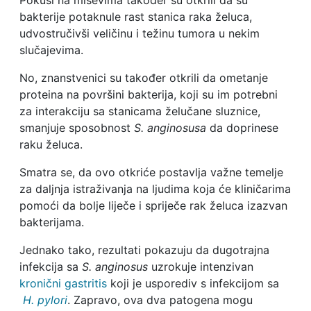
Pokusi na miševima također su otkrili da su
bakterije potaknule rast stanica raka želuca,
udvostručivši veličinu i težinu tumora u nekim
slučajevima.
No, znanstvenici su također otkrili da ometanje
proteina na površini bakterija, koji su im potrebni
za interakciju sa stanicama želučane sluznice,
smanjuje sposobnost
S. anginosusa
da doprinese
raku želuca.
Smatra se, da ovo otkriće postavlja važne temelje
za daljnja istraživanja na ljudima koja će kliničarima
pomoći da bolje liječe i spriječe rak želuca izazvan
bakterijama.
Jednako tako, rezultati pokazuju da dugotrajna
infekcija sa
S. anginosus
uzrokuje intenzivan
kronični gastritis
koji je usporediv s infekcijom sa
H. pylori
. Zapravo, ova dva patogena mogu