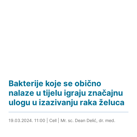
Bakterije koje se obično
nalaze u tijelu igraju značajnu
ulogu u izazivanju raka želuca
19.03.2024. 11:47
19.03.2024. 11:00
|
Cell
|
Mr. sc. Dean Delić, dr. med.