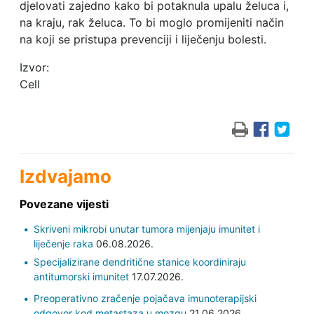
djelovati zajedno kako bi potaknula upalu želuca i,
na kraju, rak želuca. To bi moglo promijeniti način
na koji se pristupa prevenciji i liječenju bolesti.
Izvor:
Cell
Izdvajamo
Povezane vijesti
Skriveni mikrobi unutar tumora mijenjaju imunitet i
liječenje raka
06.08.2026.
Specijalizirane dendritične stanice koordiniraju
antitumorski imunitet
17.07.2026.
Preoperativno zračenje pojačava imunoterapijski
odgovor kod metastaza u mozgu
21.06.2026.