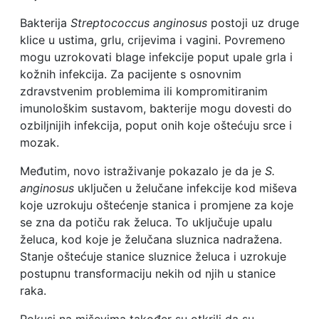
Bakterija
Streptococcus anginosus
postoji uz druge
klice u ustima, grlu, crijevima i vagini. Povremeno
mogu uzrokovati blage infekcije poput upale grla i
kožnih infekcija. Za pacijente s osnovnim
zdravstvenim problemima ili kompromitiranim
imunološkim sustavom, bakterije mogu dovesti do
ozbiljnijih infekcija, poput onih koje oštećuju srce i
mozak.
Međutim, novo istraživanje pokazalo je da je
S.
anginosus
uključen u želučane infekcije kod miševa
koje uzrokuju oštećenje stanica i promjene za koje
se zna da potiču rak želuca. To uključuje upalu
želuca, kod koje je želučana sluznica nadražena.
Stanje oštećuje stanice sluznice želuca i uzrokuje
postupnu transformaciju nekih od njih u stanice
raka.