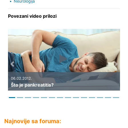
Neurologija
Povezani video prilozi
Previous
Next
19.
Kak
06.02.2012.
Što je pankreatitis?
di
Najnovije sa foruma: