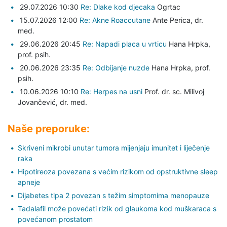
29.07.2026 10:30
Re: Dlake kod djecaka
Ogrtac
15.07.2026 12:00
Re: Akne Roaccutane
Ante Perica,
dr.
med.
29.06.2026 20:45
Re: Napadi placa u vrticu
Hana Hrpka,
prof. psih.
20.06.2026 23:35
Re: Odbijanje nuzde
Hana Hrpka,
prof.
psih.
10.06.2026 10:10
Re: Herpes na usni
Prof. dr. sc. Milivoj
Jovančević,
dr. med.
Naše preporuke:
Skriveni mikrobi unutar tumora mijenjaju imunitet i liječenje
raka
Hipotireoza povezana s većim rizikom od opstruktivne sleep
apneje
Dijabetes tipa 2 povezan s težim simptomima menopauze
Tadalafil može povećati rizik od glaukoma kod muškaraca s
povećanom prostatom