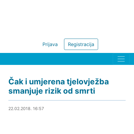
Prijava
Registracija
Čak i umjerena tjelovježba
smanjuje rizik od smrti
22.02.2018. 17:43
22.02.2018. 16:57