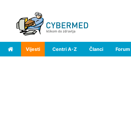
Vijesti
Centri A-Z
Članci
Forum
Home