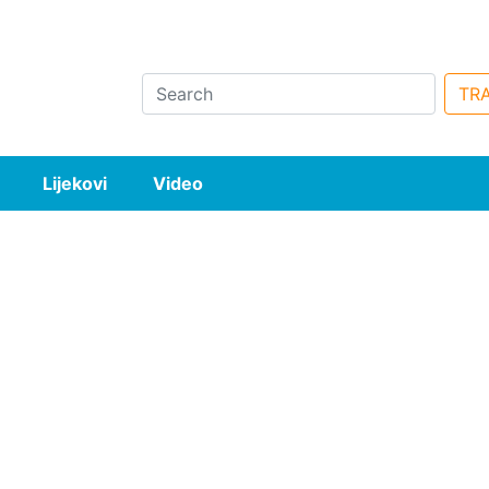
Search
TRA
Lijekovi
Video