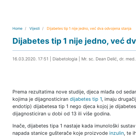
Home
Vijesti
Dijabetes tip 1 nije jedno, već dva odvojena stanja
Dijabetes tip 1 nije jedno, već 
16.03.2020. 18:11
16.03.2020. 17:51
|
Diabetologia
|
Mr. sc. Dean Delić, dr. med.
Prema rezultatima nove studije, djeca mlađa od seda
kojima je dijagnosticiran
dijabetes tip 1
, imaju drugačiji
endotip) dijabetesa tip 1 nego djeca kojoj je dijabetes
dijagnosticiran u dobi od 13 ili više godina.
Inače, dijabetes tipa 1 nastaje kada imunološki sustav 
napada stanice gušterače koje proizvode
inzulin
, te 