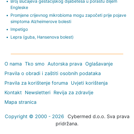
Broj slučajeva gestacijskog dijabetesa u porastu diljem
Engleske
Promjene crijevnog mikrobioma mogu započeti prije pojave
simptoma Alzheimerove bolesti
Impetigo
Lepra (guba, Hansenova bolest)
O nama
Tko smo
Autorska prava
Oglašavanje
Pravila o obradi i zaštiti osobnih podataka
Pravila za korištenje foruma
Uvjeti korištenja
Kontakt
Newsletteri
Revija za zdravlje
Mapa stranica
Copyright © 2000 - 2026
Cybermed d.o.o. Sva prava
pridržana.