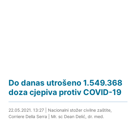
Do danas utrošeno 1.549.368
doza cjepiva protiv COVID-19
23.05.2021. 12:32
22.05.2021. 13:27
|
Nacionalni stožer civilne zaštite,
Corriere Della Serra
|
Mr. sc Dean Delić, dr. med.