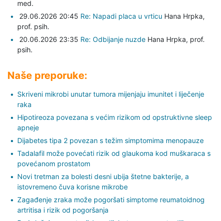
med.
29.06.2026 20:45
Re: Napadi placa u vrticu
Hana Hrpka,
prof. psih.
20.06.2026 23:35
Re: Odbijanje nuzde
Hana Hrpka,
prof.
psih.
Naše preporuke:
Skriveni mikrobi unutar tumora mijenjaju imunitet i liječenje
raka
Hipotireoza povezana s većim rizikom od opstruktivne sleep
apneje
Dijabetes tipa 2 povezan s težim simptomima menopauze
Tadalafil može povećati rizik od glaukoma kod muškaraca s
povećanom prostatom
Novi tretman za bolesti desni ubija štetne bakterije, a
istovremeno čuva korisne mikrobe
Zagađenje zraka može pogoršati simptome reumatoidnog
artritisa i rizik od pogoršanja