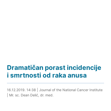
Dramatičan porast incidencije
i smrtnosti od raka anusa
16.12.2019. 14:57
16.12.2019. 14:38
|
Journal of the National Cancer Institute
|
Mr. sc. Dean Delić, dr. med.