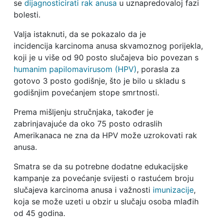
se
dijagnosticirati rak anusa
u uznapredovaloj fazi
bolesti.
Valja istaknuti, da se pokazalo da je
incidencija karcinoma anusa skvamoznog porijekla,
koji je u više od 90 posto slučajeva bio povezan s
humanim papilomavirusom (HPV)
, porasla za
gotovo 3 posto godišnje, što je bilo u skladu s
godišnjim povećanjem stope smrtnosti.
Prema mišljenju stručnjaka, također je
zabrinjavajuće da oko 75 posto odraslih
Amerikanaca ne zna da HPV može uzrokovati rak
anusa.
Smatra se da su potrebne dodatne edukacijske
kampanje za povećanje svijesti o rastućem broju
slučajeva karcinoma anusa i važnosti
imunizacije
,
koja se može uzeti u obzir u slučaju osoba mlađih
od 45 godina.