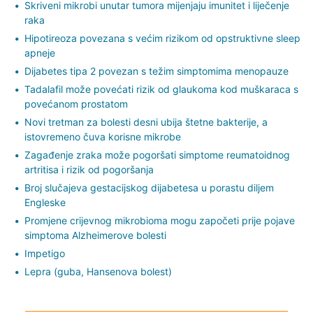
Skriveni mikrobi unutar tumora mijenjaju imunitet i liječenje
raka
Hipotireoza povezana s većim rizikom od opstruktivne sleep
apneje
Dijabetes tipa 2 povezan s težim simptomima menopauze
Tadalafil može povećati rizik od glaukoma kod muškaraca s
povećanom prostatom
Novi tretman za bolesti desni ubija štetne bakterije, a
istovremeno čuva korisne mikrobe
Zagađenje zraka može pogoršati simptome reumatoidnog
artritisa i rizik od pogoršanja
Broj slučajeva gestacijskog dijabetesa u porastu diljem
Engleske
Promjene crijevnog mikrobioma mogu započeti prije pojave
simptoma Alzheimerove bolesti
Impetigo
Lepra (guba, Hansenova bolest)