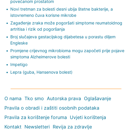
povećanom prostatom
Novi tretman za bolesti desni ubija štetne bakterije, a
istovremeno čuva korisne mikrobe
Zagađenje zraka može pogoršati simptome reumatoidnog
artritisa i rizik od pogoršanja
Broj slučajeva gestacijskog dijabetesa u porastu diljem
Engleske
Promjene crijevnog mikrobioma mogu započeti prije pojave
simptoma Alzheimerove bolesti
Impetigo
Lepra (guba, Hansenova bolest)
O nama
Tko smo
Autorska prava
Oglašavanje
Pravila o obradi i zaštiti osobnih podataka
Pravila za korištenje foruma
Uvjeti korištenja
Kontakt
Newsletteri
Revija za zdravlje