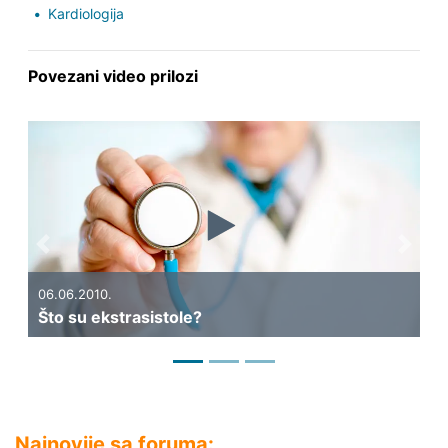
Kardiologija
Povezani video prilozi
Previous
Next
06.06.2010.
25
Što su ekstrasistole?
Št
Najnovije sa foruma: