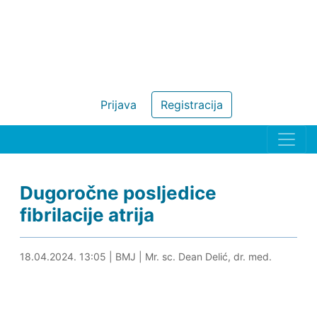
Prijava
Registracija
Dugoročne posljedice
fibrilacije atrija
18.04.2024. 13:25
18.04.2024. 13:05
|
BMJ
|
Mr. sc. Dean Delić, dr. med.