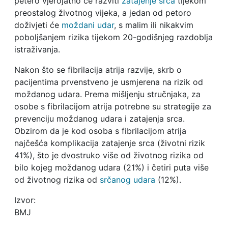
petero vjerojatno će razviti
zatajenje srca
tijekom
preostalog životnog vijeka, a jedan od petoro
doživjeti će
moždani udar
, s malim ili nikakvim
poboljšanjem rizika tijekom 20-godišnjeg razdoblja
istraživanja.
Nakon što se fibrilacija atrija razvije, skrb o
pacijentima prvenstveno je usmjerena na rizik od
moždanog udara. Prema mišljenju stručnjaka, za
osobe s fibrilacijom atrija potrebne su strategije za
prevenciju moždanog udara i zatajenja srca.
Obzirom da je kod osoba s fibrilacijom atrija
najčešća komplikacija zatajenje srca (životni rizik
41%), što je dvostruko više od životnog rizika od
bilo kojeg moždanog udara (21%) i četiri puta više
od životnog rizika od
srčanog udara
(12%).
Izvor:
BMJ