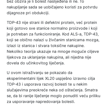
bez obzira je li bolest naslijeđena ili ne. To
nakupljanje sada se uobičajeno koristi za potvrdu
dijagnoze pri obdukciji.
TDP-43 nije strani ili defektni protein, već protein
koji gotovo sve stanice normalno proizvode i koji
je potreban za funkcioniranje. Kod ALS-a, TDP-43,
koji se obično nalazi u živčanim stanicama mozga,
izlazi iz stanica i stvara toksične nakupine.
Nekoliko teorija ukazuje na mnoge moguće ciljeve
lijekova za uklanjanje nakupina, ali nijedna nije
dovela do učinkovitog liječenja.
U ovom istraživanju se pokazalo da
eksperimentalni lijek XL20 uspješno izravno cilja
TDP-43 i usporava razvoj bolesti te u nekim
slučajevima preokreće neka od oštećenja. Smatra
se, da bi ranije liječenje moglo ponuditi veću priliku
za usporavanje napredovanja bolesti.