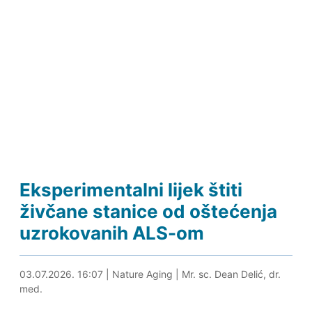
Eksperimentalni lijek štiti
živčane stanice od oštećenja
uzrokovanih ALS-om
06.07.2026. 23:42
03.07.2026. 16:07
|
Nature Aging
|
Mr. sc. Dean Delić, dr.
med.