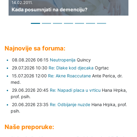
11.
31.01.2011.
osumnjati na demenciju?
Može li se mož
Najnovije sa foruma:
08.08.2026 06:15
Neutropenija
Quincy
29.07.2026 10:30
Re: Dlake kod djecaka
Ogrtac
15.07.2026 12:00
Re: Akne Roaccutane
Ante Perica,
dr.
med.
29.06.2026 20:45
Re: Napadi placa u vrticu
Hana Hrpka,
prof. psih.
20.06.2026 23:35
Re: Odbijanje nuzde
Hana Hrpka,
prof.
psih.
Naše preporuke: