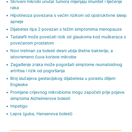
Skriveni mikrobi unutar tumora mijenjaju imunitet i liječenje
raka
Hipotireoza povezana s većim rizikom od opstruktivne sleep
apneje
Dijabetes tipa 2 povezan s težim simptomima menopauze
Tadalafil može povećati rizik od glaukoma kod muškaraca s
povećanom prostatom
Novi tretman za bolesti desni ubija štetne bakterije, a
istovremeno čuva korisne mikrobe
Zagađenje zraka može pogoršati simptome reumatoidnog
artritisa i rizik od pogoršanja
Broj slučajeva gestacijskog dijabetesa u porastu diljem
Engleske
Promjene crijevnog mikrobioma mogu započeti prije pojave
simptoma Alzheimerove bolesti
Impetigo
Lepra (guba, Hansenova bolest)