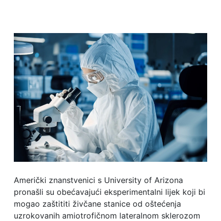
Američki znanstvenici s University of Arizona
pronašli su obećavajući eksperimentalni lijek koji bi
mogao zaštititi živčane stanice od oštećenja
uzrokovanih amiotrofičnom lateralnom sklerozom