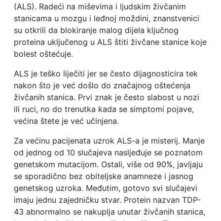
(ALS). Radeći na miševima i ljudskim živčanim
stanicama u mozgu i leđnoj moždini, znanstvenici
su otkrili da blokiranje malog dijela ključnog
proteina uključenog u ALS štiti živčane stanice koje
bolest oštećuje.
ALS je teško liječiti jer se često dijagnosticira tek
nakon što je već došlo do značajnog oštećenja
živčanih stanica. Prvi znak je često slabost u nozi
ili ruci, no do trenutka kada se simptomi pojave,
većina štete je već učinjena.
Za većinu pacijenata uzrok ALS-a je misterij. Manje
od jednog od 10 slučajeva nasljeđuje se poznatom
genetskom mutacijom. Ostali, više od 90%, javljaju
se sporadično bez obiteljske anamneze i jasnog
genetskog uzroka. Međutim, gotovo svi slučajevi
imaju jednu zajedničku stvar. Protein nazvan TDP-
43 abnormalno se nakuplja unutar živčanih stanica,