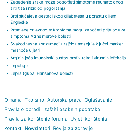
Zagađenje zraka može pogoršati simptome reumatoidnog
artritisa i rizik od pogoršanja
Broj slučajeva gestacijskog dijabetesa u porastu diljem
Engleske
Promjene crijevnog mikrobioma mogu započeti prije pojave
simptoma Alzheimerove bolesti
Svakodnevna konzumacija rajčica smanjuje ključni marker
masnoće u jetri
Arginin jača imunološki sustav protiv raka i virusnih infekcija
Impetigo
Lepra (guba, Hansenova bolest)
O nama
Tko smo
Autorska prava
Oglašavanje
Pravila o obradi i zaštiti osobnih podataka
Pravila za korištenje foruma
Uvjeti korištenja
Kontakt
Newsletteri
Revija za zdravlje