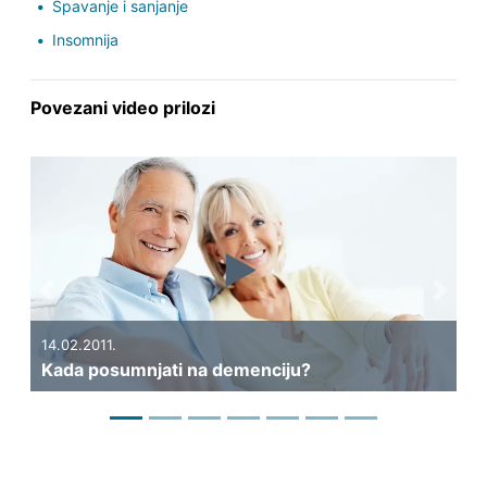
Spavanje i sanjanje
Insomnija
Povezani video prilozi
Previous
Next
11.
31.01.2011.
osumnjati na demenciju?
Može li se mož