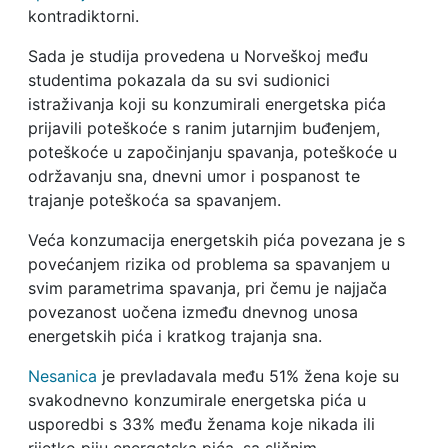
kontradiktorni.
Sada je studija provedena u Norveškoj među
studentima pokazala da su svi sudionici
istraživanja koji su konzumirali energetska pića
prijavili poteškoće s ranim jutarnjim buđenjem,
poteškoće u započinjanju spavanja, poteškoće u
održavanju sna, dnevni umor i pospanost te
trajanje poteškoća sa spavanjem.
Veća konzumacija energetskih pića povezana je s
povećanjem rizika od problema sa spavanjem u
svim parametrima spavanja, pri čemu je najjača
povezanost uočena između dnevnog unosa
energetskih pića i kratkog trajanja sna.
Nesanica
je prevladavala među 51% žena koje su
svakodnevno konzumirale energetska pića u
usporedbi s 33% među ženama koje nikada ili