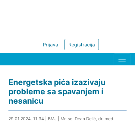
Prijava
Registracija
Energetska pića izazivaju
probleme sa spavanjem i
nesanicu
29.01.2024. 12:03
29.01.2024. 11:34
|
BMJ
|
Mr. sc. Dean Delić, dr. med.