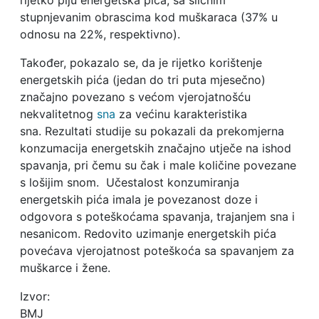
rijetko piju energetska pića, sa sličnim
stupnjevanim obrascima kod muškaraca (37% u
odnosu na 22%, respektivno).
Također, pokazalo se, da je rijetko korištenje
energetskih pića (jedan do tri puta mjesečno)
značajno povezano s većom vjerojatnošću
nekvalitetnog
sna
za većinu karakteristika
sna. Rezultati studije su pokazali da prekomjerna
konzumacija energetskih značajno utječe na ishod
spavanja, pri čemu su čak i male količine povezane
s lošijim snom. Učestalost konzumiranja
energetskih pića imala je povezanost doze i
odgovora s poteškoćama spavanja, trajanjem sna i
nesanicom. Redovito uzimanje energetskih pića
povećava vjerojatnost poteškoća sa spavanjem za
muškarce i žene.
Izvor:
BMJ