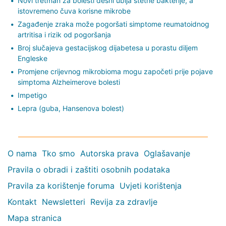
Novi tretman za bolesti desni ubija štetne bakterije, a
istovremeno čuva korisne mikrobe
Zagađenje zraka može pogoršati simptome reumatoidnog
artritisa i rizik od pogoršanja
Broj slučajeva gestacijskog dijabetesa u porastu diljem
Engleske
Promjene crijevnog mikrobioma mogu započeti prije pojave
simptoma Alzheimerove bolesti
Impetigo
Lepra (guba, Hansenova bolest)
O nama
Tko smo
Autorska prava
Oglašavanje
Pravila o obradi i zaštiti osobnih podataka
Pravila za korištenje foruma
Uvjeti korištenja
Kontakt
Newsletteri
Revija za zdravlje
Mapa stranica