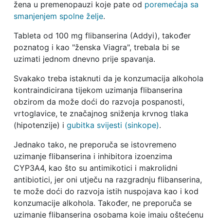
žena u premenopauzi koje pate od
poremećaja sa
smanjenjem spolne želje
.
Tableta od 100 mg flibanserina (Addyi), također
poznatog i kao "ženska Viagra", trebala bi se
uzimati jednom dnevno prije spavanja.
Svakako treba istaknuti da je konzumacija alkohola
kontraindicirana tijekom uzimanja flibanserina
obzirom da može doći do razvoja pospanosti,
vrtoglavice, te značajnog sniženja krvnog tlaka
(hipotenzije) i
gubitka svijesti (sinkope)
.
Jednako tako, ne preporuča se istovremeno
uzimanje flibanserina i inhibitora izoenzima
CYP3A4, kao što su antimikotici i makrolidni
antibiotici, jer oni utječu na razgradnju flibanserina,
te može doći do razvoja istih nuspojava kao i kod
konzumacije alkohola. Također, ne preporuča se
uzimanje flibanserina osobama koje imaju oštećenu