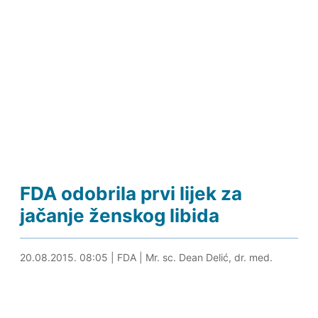
FDA odobrila prvi lijek za
jačanje ženskog libida
05.08.2024. 18:11
20.08.2015. 08:05
|
FDA
|
Mr. sc. Dean Delić, dr. med.