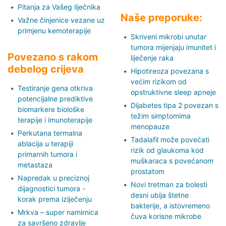
Pitanja za Vašeg liječnika
Naše preporuke:
Važne činjenice vezane uz
primjenu kemoterapije
Skriveni mikrobi unutar
tumora mijenjaju imunitet i
Povezano s rakom
liječenje raka
debelog crijeva
Hipotireoza povezana s
većim rizikom od
Testiranje gena otkriva
opstruktivne sleep apneje
potencijalne prediktive
Dijabetes tipa 2 povezan s
biomarkere biološke
težim simptomima
terapije i imunoterapije
menopauze
Perkutana termalna
Tadalafil može povećati
ablacija u terapiji
rizik od glaukoma kod
primarnih tumora i
muškaraca s povećanom
metastaza
prostatom
Napredak u preciznoj
Novi tretman za bolesti
dijagnostici tumora -
desni ubija štetne
korak prema izlječenju
bakterije, a istovremeno
Mrkva – super namirnica
čuva korisne mikrobe
za savršeno zdravlje