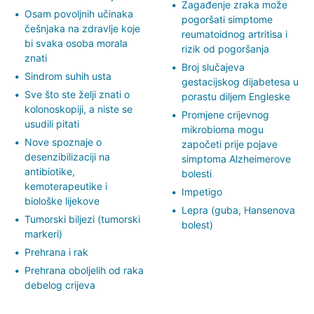
Zagađenje zraka može
Osam povoljnih učinaka
pogoršati simptome
češnjaka na zdravlje koje
reumatoidnog artritisa i
bi svaka osoba morala
rizik od pogoršanja
znati
Broj slučajeva
Sindrom suhih usta
gestacijskog dijabetesa u
Sve što ste želji znati o
porastu diljem Engleske
kolonoskopiji, a niste se
Promjene crijevnog
usudili pitati
mikrobioma mogu
Nove spoznaje o
započeti prije pojave
desenzibilizaciji na
simptoma Alzheimerove
antibiotike,
bolesti
kemoterapeutike i
Impetigo
biološke lijekove
Lepra (guba, Hansenova
Tumorski biljezi (tumorski
bolest)
markeri)
Prehrana i rak
Prehrana oboljelih od raka
debelog crijeva