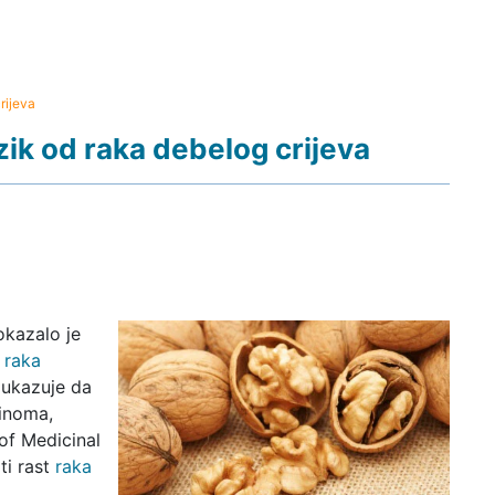
rijeva
ik od raka debelog crijeva
okazalo je
a
raka
e ukazuje da
inoma,
 of Medicinal
ti rast
raka