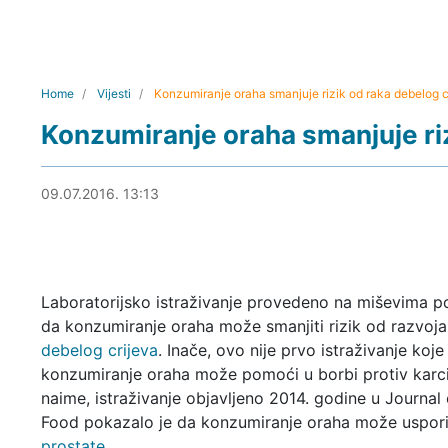
Home
Vijesti
Konzumiranje oraha smanjuje rizik od raka debelog c
Konzumiranje oraha smanjuje riz
09.07.2016. 14:33
09.07.2016. 13:13
Laboratorijsko istraživanje provedeno na miševima p
da konzumiranje oraha može smanjiti rizik od razvoj
debelog crijeva
. Inače, ovo nije prvo istraživanje koj
konzumiranje oraha može pomoći u borbi protiv karc
naime, istraživanje objavljeno 2014. godine u Journal
Food pokazalo je da konzumiranje oraha može uspori
prostate.