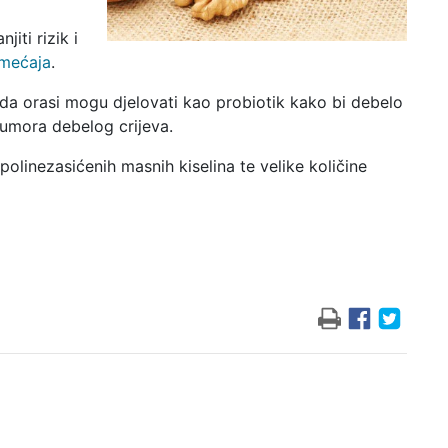
iti rizik i
emećaja
.
 da orasi mogu djelovati kao probiotik kako bi debelo
tumora debelog crijeva.
linezasićenih masnih kiselina te velike količine