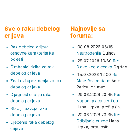
Sve o raku debelog
Najnovije sa
crijeva
foruma:
Rak debelog crijeva -
08.08.2026 06:15
osnovne karakteristike
Neutropenija
Quincy
bolesti
29.07.2026 10:30
Re:
Čimbenici rizika za rak
Dlake kod djecaka
Ogrtac
debelog crijeva
15.07.2026 12:00
Re:
Znakovi upozorenja za rak
Akne Roaccutane
Ante
debelog crijeva
Perica,
dr. med.
Dijagnosticiranje raka
29.06.2026 20:45
Re:
debelog crijeva
Napadi placa u vrticu
Hana Hrpka,
prof. psih.
Stadiji razvoja raka
debelog crijeva
20.06.2026 23:35
Re:
Odbijanje nuzde
Hana
Liječenje raka debelog
Hrpka,
prof. psih.
crijeva