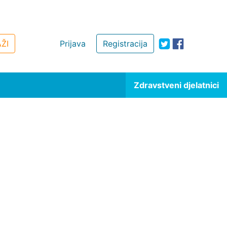
ŽI
Prijava
Registracija
Zdravstveni djelatnici