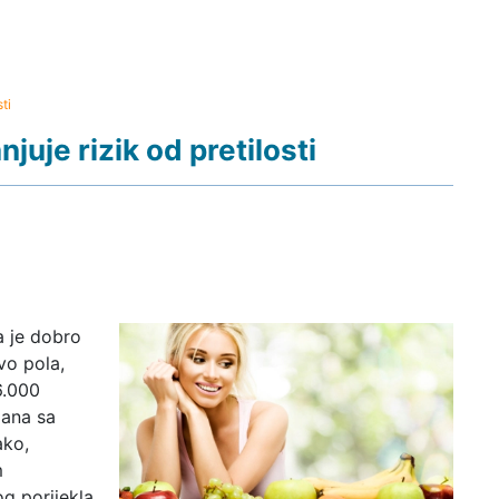
ti
uje rizik od pretilosti
a je dobro
o pola,
6.000
zana sa
ako,
m
g porijekla.