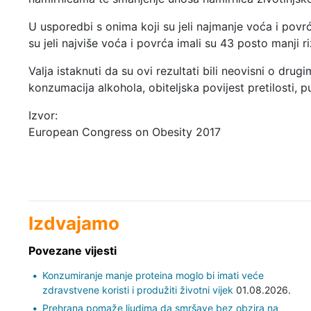
U usporedbi s onima koji su jeli najmanje voća i povrć
su jeli najviše voća i povrća imali su 43 posto manji riz
Valja istaknuti da su ovi rezultati bili neovisni o drug
konzumacija alkohola, obiteljska povijest pretilosti, pu
Izvor:
European Congress on Obesity 2017
Izdvajamo
Povezane vijesti
Konzumiranje manje proteina moglo bi imati veće
zdravstvene koristi i produžiti životni vijek
01.08.2026.
Prehrana pomaže ljudima da smršave bez obzira na