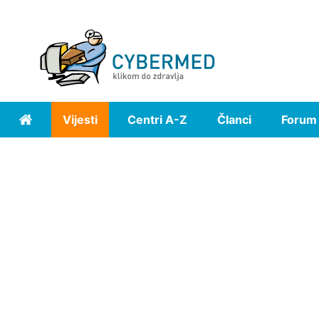
Vijesti
Centri A-Z
Članci
Forum
Home