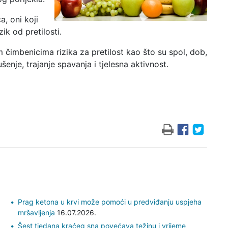
a, oni koji
ik od pretilosti.
im čimbenicima rizika za pretilost kao što su spol, dob,
šenje, trajanje spavanja i tjelesna aktivnost.
Prag ketona u krvi može pomoći u predviđanju uspjeha
mršavljenja
16.07.2026.
Šest tjedana kraćeg sna povećava težinu i vrijeme