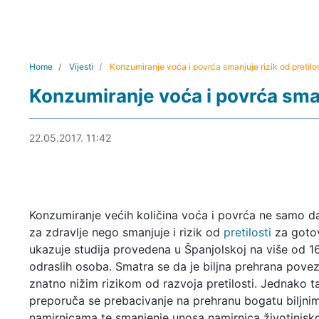
Home
Vijesti
Konzumiranje voća i povrća smanjuje rizik od pretilos
Konzumiranje voća i povrća smanj
22.05.2017. 11:59
22.05.2017. 11:42
Konzumiranje većih količina voća i povrća ne samo d
za zdravlje nego smanjuje i rizik od
pretilosti
za gotov
ukazuje studija provedena u Španjolskoj na više od 1
odraslih osoba. Smatra se da je biljna prehrana pove
znatno nižim rizikom od razvoja pretilosti. Jednako t
preporuča se prebacivanje na prehranu bogatu biljni
namirnicama te smanjenje unosa namirnica životinjsko