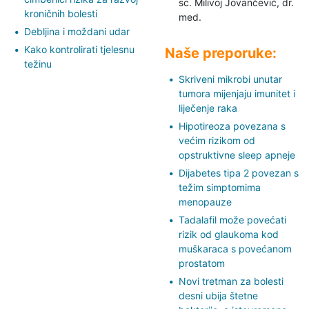
sc. Milivoj Jovančević,
dr.
kroničnih bolesti
med.
Debljina i moždani udar
Kako kontrolirati tjelesnu
Naše preporuke:
težinu
Skriveni mikrobi unutar
tumora mijenjaju imunitet i
liječenje raka
Hipotireoza povezana s
većim rizikom od
opstruktivne sleep apneje
Dijabetes tipa 2 povezan s
težim simptomima
menopauze
Tadalafil može povećati
rizik od glaukoma kod
muškaraca s povećanom
prostatom
Novi tretman za bolesti
desni ubija štetne