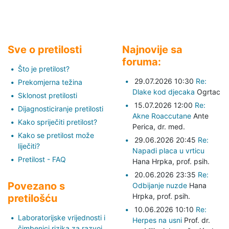
Sve o pretilosti
Najnovije sa
foruma:
Što je pretilost?
29.07.2026 10:30
Re:
Prekomjerna težina
Dlake kod djecaka
Ogrtac
Sklonost pretilosti
15.07.2026 12:00
Re:
Dijagnosticiranje pretilosti
Akne Roaccutane
Ante
Kako spriječiti pretilost?
Perica,
dr. med.
Kako se pretilost može
29.06.2026 20:45
Re:
liječiti?
Napadi placa u vrticu
Pretilost - FAQ
Hana Hrpka,
prof. psih.
20.06.2026 23:35
Re:
Povezano s
Odbijanje nuzde
Hana
Hrpka,
prof. psih.
pretilošću
10.06.2026 10:10
Re:
Laboratorijske vrijednosti i
Herpes na usni
Prof. dr.
čimbenici rizika za razvoj