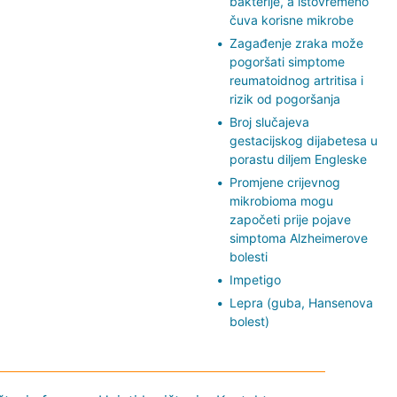
bakterije, a istovremeno
čuva korisne mikrobe
Zagađenje zraka može
pogoršati simptome
reumatoidnog artritisa i
rizik od pogoršanja
Broj slučajeva
gestacijskog dijabetesa u
porastu diljem Engleske
Promjene crijevnog
mikrobioma mogu
započeti prije pojave
simptoma Alzheimerove
bolesti
Impetigo
Lepra (guba, Hansenova
bolest)