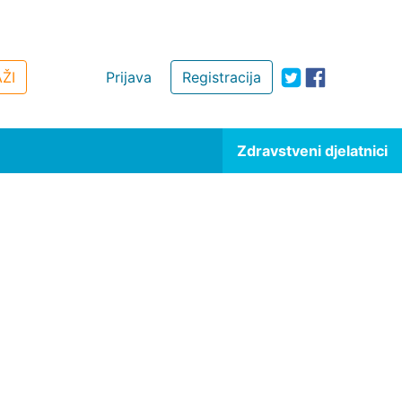
ŽI
Prijava
Registracija
Zdravstveni djelatnici