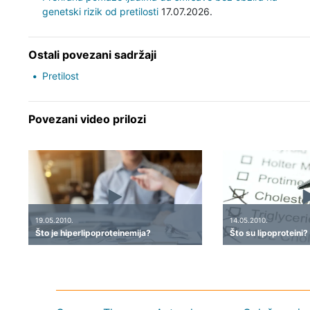
genetski rizik od pretilosti
17.07.2026.
Ostali povezani sadržaji
Pretilost
Povezani video prilozi
19.05.2010.
14.05.2010.
Što je hiperlipoproteinemija?
Što su lipoproteini?