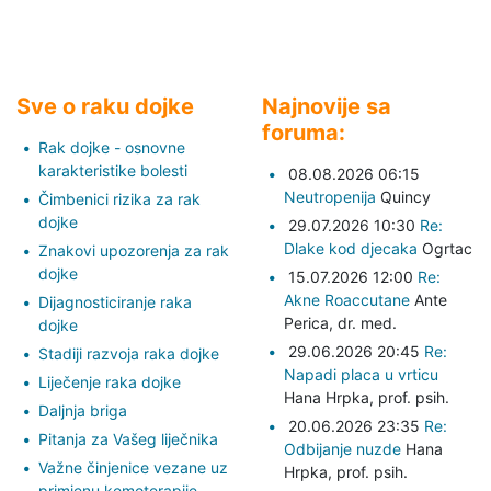
Sve o raku dojke
Najnovije sa
foruma:
Rak dojke - osnovne
karakteristike bolesti
08.08.2026 06:15
Neutropenija
Quincy
Čimbenici rizika za rak
dojke
29.07.2026 10:30
Re:
Dlake kod djecaka
Ogrtac
Znakovi upozorenja za rak
dojke
15.07.2026 12:00
Re:
Akne Roaccutane
Ante
Dijagnosticiranje raka
Perica,
dr. med.
dojke
29.06.2026 20:45
Re:
Stadiji razvoja raka dojke
Napadi placa u vrticu
Liječenje raka dojke
Hana Hrpka,
prof. psih.
Daljnja briga
20.06.2026 23:35
Re:
Pitanja za Vašeg liječnika
Odbijanje nuzde
Hana
Važne činjenice vezane uz
Hrpka,
prof. psih.
primjenu kemoterapije