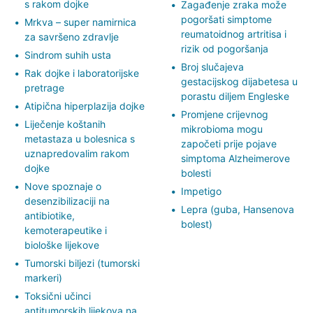
s rakom dojke
Zagađenje zraka može
pogoršati simptome
Mrkva – super namirnica
reumatoidnog artritisa i
za savršeno zdravlje
rizik od pogoršanja
Sindrom suhih usta
Broj slučajeva
Rak dojke i laboratorijske
gestacijskog dijabetesa u
pretrage
porastu diljem Engleske
Atipična hiperplazija dojke
Promjene crijevnog
Liječenje koštanih
mikrobioma mogu
metastaza u bolesnica s
započeti prije pojave
uznapredovalim rakom
simptoma Alzheimerove
dojke
bolesti
Nove spoznaje o
Impetigo
desenzibilizaciji na
Lepra (guba, Hansenova
antibiotike,
bolest)
kemoterapeutike i
biološke lijekove
Tumorski biljezi (tumorski
markeri)
Toksični učinci
antitumorskih lijekova na