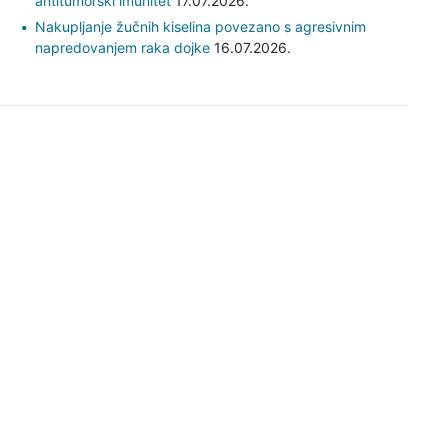
antitumorski imunitet
17.07.2026.
Nakupljanje žučnih kiselina povezano s agresivnim
napredovanjem raka dojke
16.07.2026.