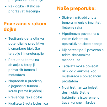
Rak dojke - Kako se
Naše preporuke:
pridržavati liječenja?
Skriveni mikrobi unutar
tumora mijenjaju imunitet i
Povezano s rakom
liječenje raka
dojke
Hipotireoza povezana s
Testiranje gena otkriva
većim rizikom od
potencijalne prediktive
opstruktivne sleep apneje
biomarkere biološke
Dijabetes tipa 2 povezan s
terapije i imunoterapije
težim simptomima
Perkutana termalna
menopauze
ablacija u terapiji
Tadalafil može povećati
primarnih tumora i
rizik od glaukoma kod
metastaza
muškaraca s povećanom
Napredak u preciznoj
prostatom
dijagnostici tumora -
Novi tretman za bolesti
korak prema izlječenju
desni ubija štetne
Prevencija raka dojke
bakterije, a istovremeno
čuva korisne mikrobe
Kvaliteta života bolesnica