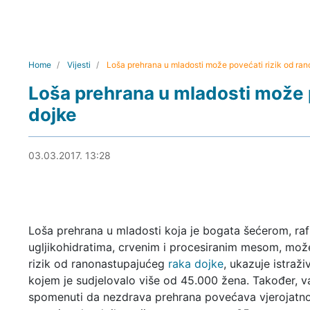
Home
Vijesti
Loša prehrana u mladosti može povećati rizik od ran
Loša prehrana u mladosti može p
dojke
03.03.2017. 13:51
03.03.2017. 13:28
Loša prehrana u mladosti koja je bogata šećerom, raf
ugljikohidratima, crvenim i procesiranim mesom, mož
rizik od ranonastupajućeg
raka dojke
, ukazuje istraži
kojem je sudjelovalo više od 45.000 žena. Također, va
spomenuti da nezdrava prehrana povećava vjerojatn