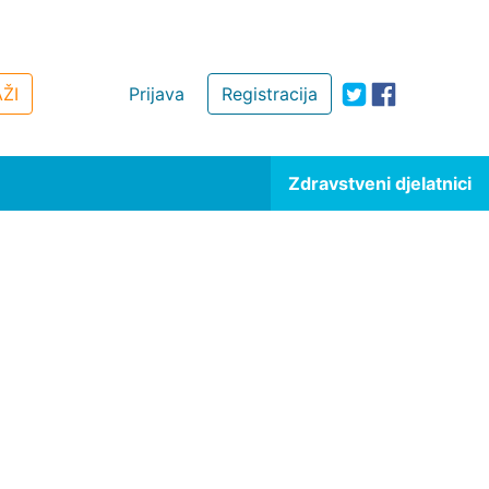
ŽI
Prijava
Registracija
Zdravstveni djelatnici