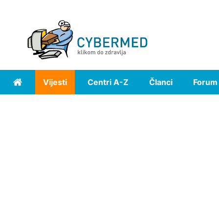
Vijesti
Centri A-Z
Članci
Forum
Home