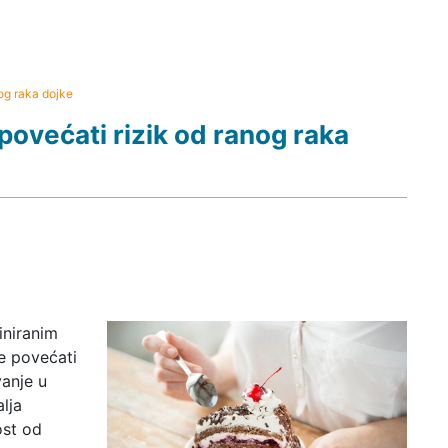
og raka dojke
ovećati rizik od ranog raka
iniranim
e povećati
vanje u
lja
ost od