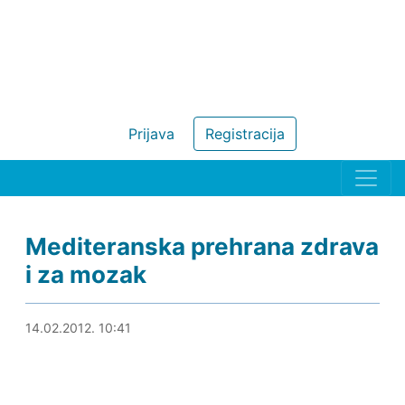
Prijava
Registracija
Mediteranska prehrana zdrava
i za mozak
14.02.2012. 11:01
14.02.2012. 10:41