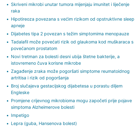
Skriveni mikrobi unutar tumora mijenjaju imunitet i liječenje
raka
Hipotireoza povezana s većim rizikom od opstruktivne sleep
apneje
Dijabetes tipa 2 povezan s težim simptomima menopauze
Tadalafil može povećati rizik od glaukoma kod muškaraca s
povećanom prostatom
Novi tretman za bolesti desni ubija štetne bakterije, a
istovremeno čuva korisne mikrobe
Zagađenje zraka može pogoršati simptome reumatoidnog
artritisa i rizik od pogoršanja
Broj slučajeva gestacijskog dijabetesa u porastu diljem
Engleske
Promjene crijevnog mikrobioma mogu započeti prije pojave
simptoma Alzheimerove bolesti
Impetigo
Lepra (guba, Hansenova bolest)