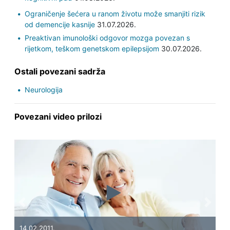
Ograničenje šećera u ranom životu može smanjiti rizik
od demencije kasnije
31.07.2026.
Preaktivan imunološki odgovor mozga povezan s
rijetkom, teškom genetskom epilepsijom
30.07.2026.
Ostali povezani sadrža
Neurologija
Povezani video prilozi
Previous
Next
14.02.2011.
31