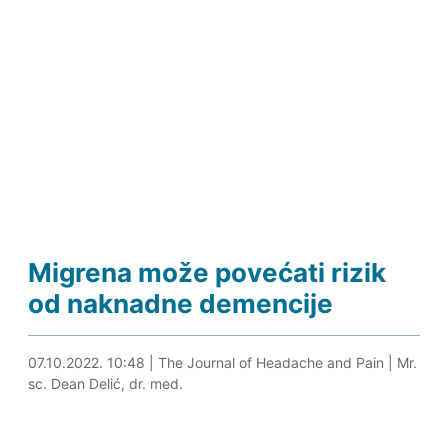
Migrena može povećati rizik
od naknadne demencije
07.10.2022. 11:03
07.10.2022. 10:48
|
The Journal of Headache and Pain
|
Mr.
sc. Dean Delić, dr. med.