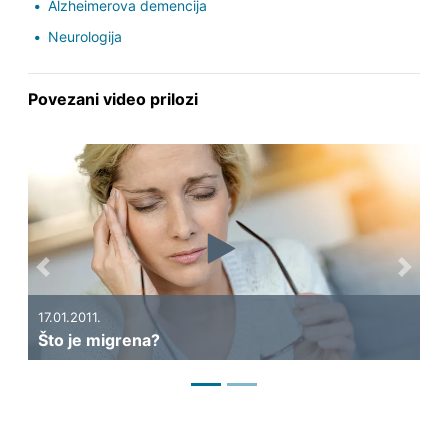
Alzheimerova demencija
Neurologija
Povezani video prilozi
Previous
Next
1.2011.
06.01.2011.
 je migrena?
Kako nasta