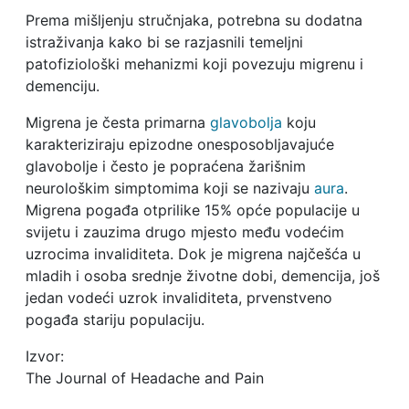
Prema mišljenju stručnjaka, potrebna su dodatna
istraživanja kako bi se razjasnili temeljni
patofiziološki mehanizmi koji povezuju migrenu i
demenciju.
Migrena je česta primarna
glavobolja
koju
karakteriziraju epizodne onesposobljavajuće
glavobolje i često je popraćena žarišnim
neurološkim simptomima koji se nazivaju
aura
.
Migrena pogađa otprilike 15% opće populacije u
svijetu i zauzima drugo mjesto među vodećim
uzrocima invaliditeta. Dok je migrena najčešća u
mladih i osoba srednje životne dobi, demencija, još
jedan vodeći uzrok invaliditeta, prvenstveno
pogađa stariju populaciju.
Izvor:
The Journal of Headache and Pain