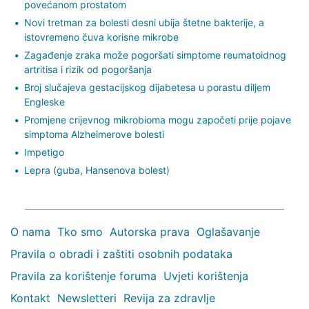
povećanom prostatom
Novi tretman za bolesti desni ubija štetne bakterije, a
istovremeno čuva korisne mikrobe
Zagađenje zraka može pogoršati simptome reumatoidnog
artritisa i rizik od pogoršanja
Broj slučajeva gestacijskog dijabetesa u porastu diljem
Engleske
Promjene crijevnog mikrobioma mogu započeti prije pojave
simptoma Alzheimerove bolesti
Impetigo
Lepra (guba, Hansenova bolest)
O nama
Tko smo
Autorska prava
Oglašavanje
Pravila o obradi i zaštiti osobnih podataka
Pravila za korištenje foruma
Uvjeti korištenja
Kontakt
Newsletteri
Revija za zdravlje