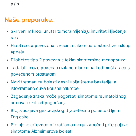
psih.
Naše preporuke:
Skriveni mikrobi unutar tumora mijenjaju imunitet i liječenje
raka
Hipotireoza povezana s većim rizikom od opstruktivne sleep
apneje
Dijabetes tipa 2 povezan s težim simptomima menopauze
Tadalafil može povećati rizik od glaukoma kod muškaraca s
povećanom prostatom
Novi tretman za bolesti desni ubija štetne bakterije, a
istovremeno čuva korisne mikrobe
Zagađenje zraka može pogoršati simptome reumatoidnog
artritisa i rizik od pogoršanja
Broj slučajeva gestacijskog dijabetesa u porastu diljem
Engleske
Promjene crijevnog mikrobioma mogu započeti prije pojave
simptoma Alzheimerove bolesti