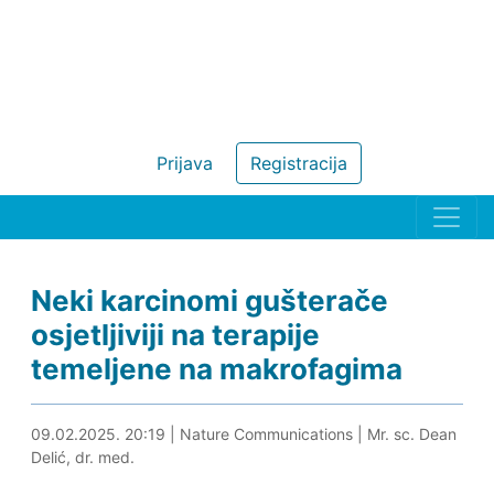
Prijava
Registracija
Neki karcinomi gušterače
osjetljiviji na terapije
temeljene na makrofagima
09.02.2025. 20:32
09.02.2025. 20:19
|
Nature Communications
|
Mr. sc. Dean
Delić, dr. med.