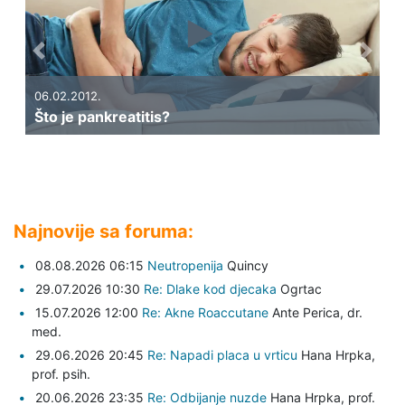
Previous
Next
06.02.2012.
Što je pankreatitis?
Najnovije sa foruma:
08.08.2026 06:15
Neutropenija
Quincy
29.07.2026 10:30
Re: Dlake kod djecaka
Ogrtac
15.07.2026 12:00
Re: Akne Roaccutane
Ante Perica,
dr.
med.
29.06.2026 20:45
Re: Napadi placa u vrticu
Hana Hrpka,
prof. psih.
20.06.2026 23:35
Re: Odbijanje nuzde
Hana Hrpka,
prof.