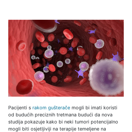
Pacijenti s
rakom gušterače
mogli bi imati koristi
od budućih preciznih tretmana budući da nova
studija pokazuje kako bi neki tumori potencijalno
mogli biti osjetljiviji na terapije temeljene na