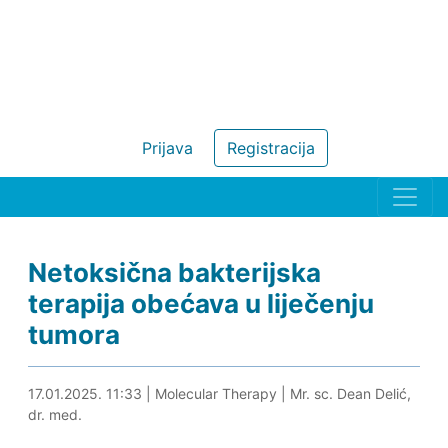
Prijava
Registracija
Netoksična bakterijska
terapija obećava u liječenju
tumora
17.01.2025. 12:02
17.01.2025. 11:33
|
Molecular Therapy
|
Mr. sc. Dean Delić,
dr. med.