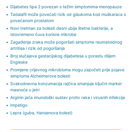
Dijabetes tipa 2 povezan s težim simptomima menopauze
Tadalafil može povećati rizik od glaukoma kod muškaraca s
povećanom prostatom
Novi tretman za bolesti desni ubija štetne bakterije, a
istovremeno čuva korisne mikrobe
Zagađenje zraka može pogoršati simptome reumatoidnog
artritisa i rizik od pogoršanja
Broj slučajeva gestacijskog dijabetesa u porastu diljem
Engleske
Promjene crijevnog mikrobioma mogu započeti prije pojave
simptoma Alzheimerove bolesti
Svakodnevna konzumacija rajčica smanjuje ključni marker
masnoće u jetri
Arginin jača imunološki sustav protiv raka i virusnih infekcija
Impetigo
Lepra (guba, Hansenova bolest)