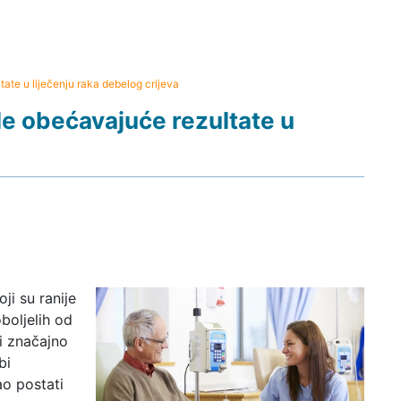
te u liječenju raka debelog crijeva
e obećavajuće rezultate u
i su ranije
oboljelih od
 i značajno
bi
ao postati