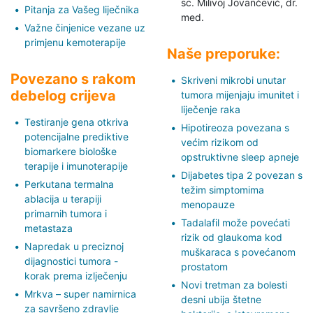
sc. Milivoj Jovančević,
dr.
Pitanja za Vašeg liječnika
med.
Važne činjenice vezane uz
primjenu kemoterapije
Naše preporuke:
Povezano s rakom
Skriveni mikrobi unutar
debelog crijeva
tumora mijenjaju imunitet i
liječenje raka
Testiranje gena otkriva
Hipotireoza povezana s
potencijalne prediktive
većim rizikom od
biomarkere biološke
opstruktivne sleep apneje
terapije i imunoterapije
Dijabetes tipa 2 povezan s
Perkutana termalna
težim simptomima
ablacija u terapiji
menopauze
primarnih tumora i
Tadalafil može povećati
metastaza
rizik od glaukoma kod
Napredak u preciznoj
muškaraca s povećanom
dijagnostici tumora -
prostatom
korak prema izlječenju
Novi tretman za bolesti
Mrkva – super namirnica
desni ubija štetne
za savršeno zdravlje