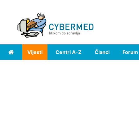
Vijesti
Centri A-Z
Članci
Forum
Home