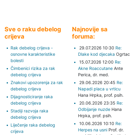
Sve o raku debelog
Najnovije sa
crijeva
foruma:
Rak debelog crijeva -
29.07.2026 10:30
Re:
osnovne karakteristike
Dlake kod djecaka
Ogrtac
bolesti
15.07.2026 12:00
Re:
Čimbenici rizika za rak
Akne Roaccutane
Ante
debelog crijeva
Perica,
dr. med.
Znakovi upozorenja za rak
29.06.2026 20:45
Re:
debelog crijeva
Napadi placa u vrticu
Hana Hrpka,
prof. psih.
Dijagnosticiranje raka
debelog crijeva
20.06.2026 23:35
Re:
Odbijanje nuzde
Hana
Stadiji razvoja raka
Hrpka,
prof. psih.
debelog crijeva
10.06.2026 10:10
Re:
Liječenje raka debelog
Herpes na usni
Prof. dr.
crijeva