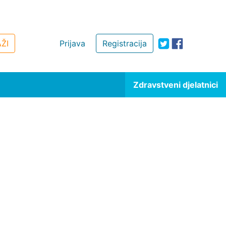
ŽI
Prijava
Registracija
Zdravstveni djelatnici