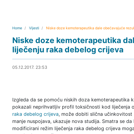
Home
Vijesti
Niske doze kemoterapeutika dale obećavajuće rezulta
Niske doze kemoterapeutika dal
liječenju raka debelog crijeva
07.12.2017. 18:30
05.12.2017. 23:53
Izgleda da se pomoću niskih doza kemoterapeutika koj
pokazali neprihvatljiv profil toksičnosti kod liječenja 
raka debelog crijeva
, može dobiti slična učinkovitost
manje nuspojava, ukazuje nova studija. Smatra se da 
modificirani režim liječenja raka debelog crijeva mog