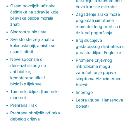
bakterije, a istovremeno
Osam povoljnih učinaka
čuva korisne mikrobe
češnjaka na zdravlje koje
Zagađenje zraka može
bi svaka osoba morala
pogoršati simptome
znati
reumatoidnog artritisa i
Sindrom suhih usta
rizik od pogoršanja
Sve što ste želji znati o
Broj slučajeva
kolonoskopiji, a niste se
gestacijskog dijabetesa u
usudili pitati
porastu diljem Engleske
Nove spoznaje o
Promjene crijevnog
desenzibilizaciji na
mikrobioma mogu
antibiotike,
započeti prije pojave
kemoterapeutike i
simptoma Alzheimerove
biološke lijekove
bolesti
Tumorski biljezi (tumorski
Impetigo
markeri)
Lepra (guba, Hansenova
Prehrana i rak
bolest)
Prehrana oboljelih od raka
debelog crijeva