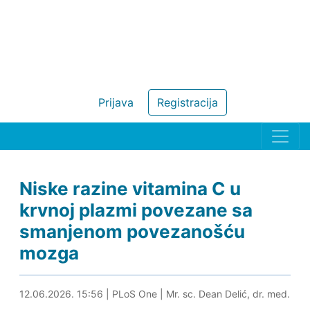
Prijava
Registracija
Niske razine vitamina C u
krvnoj plazmi povezane sa
smanjenom povezanošću
mozga
12.06.2026. 16:02
12.06.2026. 15:56
|
PLoS One
|
Mr. sc. Dean Delić, dr. med.