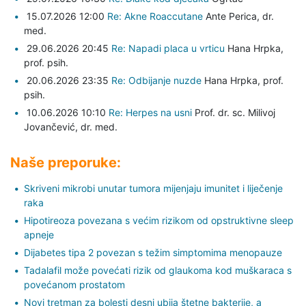
15.07.2026 12:00
Re: Akne Roaccutane
Ante Perica,
dr.
med.
29.06.2026 20:45
Re: Napadi placa u vrticu
Hana Hrpka,
prof. psih.
20.06.2026 23:35
Re: Odbijanje nuzde
Hana Hrpka,
prof.
psih.
10.06.2026 10:10
Re: Herpes na usni
Prof. dr. sc. Milivoj
Jovančević,
dr. med.
Naše preporuke:
Skriveni mikrobi unutar tumora mijenjaju imunitet i liječenje
raka
Hipotireoza povezana s većim rizikom od opstruktivne sleep
apneje
Dijabetes tipa 2 povezan s težim simptomima menopauze
Tadalafil može povećati rizik od glaukoma kod muškaraca s
povećanom prostatom
Novi tretman za bolesti desni ubija štetne bakterije, a