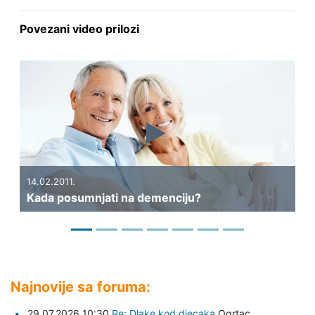
Povezani video prilozi
Previous
Next
31.01.2011.
ati na demenciju?
Može li se moždani u
Najnovije sa foruma:
29.07.2026 10:30
Re: Dlake kod djecaka
Ogrtac