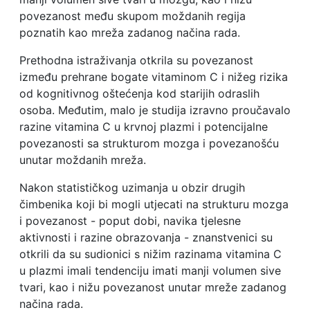
povezanost među skupom moždanih regija
poznatih kao mreža zadanog načina rada.
Prethodna istraživanja otkrila su povezanost
između prehrane bogate vitaminom C i nižeg rizika
od kognitivnog oštećenja kod starijih odraslih
osoba. Međutim, malo je studija izravno proučavalo
razine vitamina C u krvnoj plazmi i potencijalne
povezanosti sa strukturom mozga i povezanošću
unutar moždanih mreža.
Nakon statističkog uzimanja u obzir drugih
čimbenika koji bi mogli utjecati na strukturu mozga
i povezanost - poput dobi, navika tjelesne
aktivnosti i razine obrazovanja - znanstvenici su
otkrili da su sudionici s nižim razinama vitamina C
u plazmi imali tendenciju imati manji volumen sive
tvari, kao i nižu povezanost unutar mreže zadanog
načina rada.