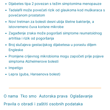
Dijabetes tipa 2 povezan s težim simptomima menopauze
Tadalafil može povećati rizik od glaukoma kod muškaraca s
povećanom prostatom
Novi tretman za bolesti desni ubija štetne bakterije, a
istovremeno čuva korisne mikrobe
Zagađenje zraka može pogoršati simptome reumatoidnog
artritisa i rizik od pogoršanja
Broj slučajeva gestacijskog dijabetesa u porastu diljem
Engleske
Promjene crijevnog mikrobioma mogu započeti prije pojave
simptoma Alzheimerove bolesti
Impetigo
Lepra (guba, Hansenova bolest)
O nama
Tko smo
Autorska prava
Oglašavanje
Pravila o obradi i zaštiti osobnih podataka