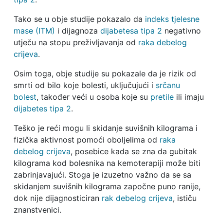
Tako se u obje studije pokazalo da
indeks tjelesne
mase (ITM)
i dijagnoza
dijabetesa tipa 2
negativno
utječu na stopu preživljavanja od
raka debelog
crijeva
.
Osim toga, obje studije su pokazale da je rizik od
smrti od bilo koje bolesti, uključujući i
srčanu
bolest
, također veći u osoba koje su
pretile
ili imaju
dijabetes tipa 2
.
Teško je reći mogu li skidanje suvišnih kilograma i
fizička aktivnost pomoći oboljelima od
raka
debelog crijeva
, posebice kada se zna da gubitak
kilograma kod bolesnika na kemoterapiji može biti
zabrinjavajući. Stoga je izuzetno važno da se sa
skidanjem suvišnih kilograma započne puno ranije,
dok nije dijagnosticiran
rak debelog crijeva
, ističu
znanstvenici.