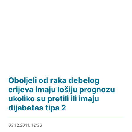
Oboljeli od raka debelog
crijeva imaju lošiju prognozu
ukoliko su pretili ili imaju
dijabetes tipa 2
03.12.2011. 13:09
03.12.2011. 12:36