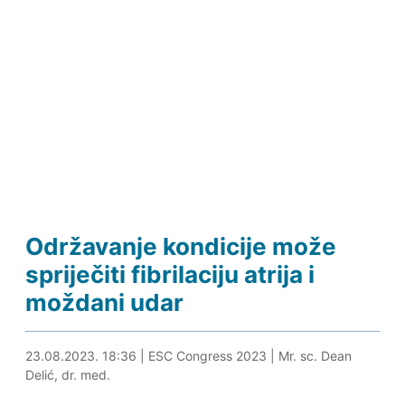
Održavanje kondicije može
spriječiti fibrilaciju atrija i
moždani udar
23.08.2023. 18:47
23.08.2023. 18:36
|
ESC Congress 2023
|
Mr. sc. Dean
Delić, dr. med.