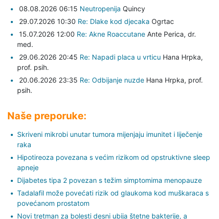
08.08.2026 06:15
Neutropenija
Quincy
29.07.2026 10:30
Re: Dlake kod djecaka
Ogrtac
15.07.2026 12:00
Re: Akne Roaccutane
Ante Perica,
dr.
med.
29.06.2026 20:45
Re: Napadi placa u vrticu
Hana Hrpka,
prof. psih.
20.06.2026 23:35
Re: Odbijanje nuzde
Hana Hrpka,
prof.
psih.
Naše preporuke:
Skriveni mikrobi unutar tumora mijenjaju imunitet i liječenje
raka
Hipotireoza povezana s većim rizikom od opstruktivne sleep
apneje
Dijabetes tipa 2 povezan s težim simptomima menopauze
Tadalafil može povećati rizik od glaukoma kod muškaraca s
povećanom prostatom
Novi tretman za bolesti desni ubija štetne bakterije, a