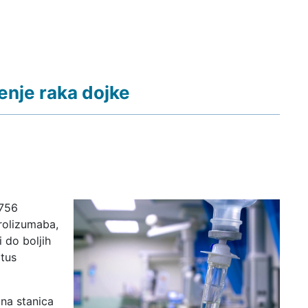
enje raka dojke
-756
rolizumaba,
 do boljih
atus
na stanica