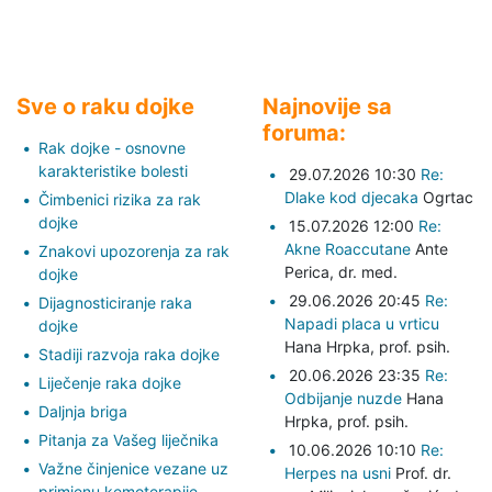
Sve o raku dojke
Najnovije sa
foruma:
Rak dojke - osnovne
karakteristike bolesti
29.07.2026 10:30
Re:
Dlake kod djecaka
Ogrtac
Čimbenici rizika za rak
dojke
15.07.2026 12:00
Re:
Akne Roaccutane
Ante
Znakovi upozorenja za rak
Perica,
dr. med.
dojke
29.06.2026 20:45
Re:
Dijagnosticiranje raka
Napadi placa u vrticu
dojke
Hana Hrpka,
prof. psih.
Stadiji razvoja raka dojke
20.06.2026 23:35
Re:
Liječenje raka dojke
Odbijanje nuzde
Hana
Daljnja briga
Hrpka,
prof. psih.
Pitanja za Vašeg liječnika
10.06.2026 10:10
Re:
Važne činjenice vezane uz
Herpes na usni
Prof. dr.
primjenu kemoterapije