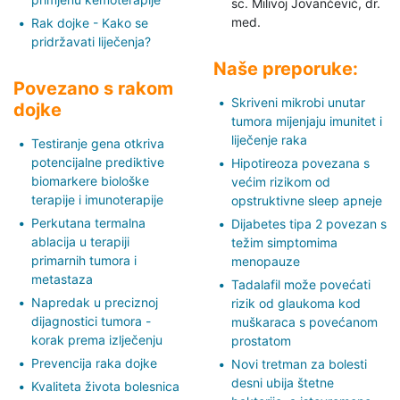
sc. Milivoj Jovančević,
dr.
med.
Rak dojke - Kako se
pridržavati liječenja?
Naše preporuke:
Povezano s rakom
Skriveni mikrobi unutar
dojke
tumora mijenjaju imunitet i
liječenje raka
Testiranje gena otkriva
potencijalne prediktive
Hipotireoza povezana s
biomarkere biološke
većim rizikom od
terapije i imunoterapije
opstruktivne sleep apneje
Perkutana termalna
Dijabetes tipa 2 povezan s
ablacija u terapiji
težim simptomima
primarnih tumora i
menopauze
metastaza
Tadalafil može povećati
Napredak u preciznoj
rizik od glaukoma kod
dijagnostici tumora -
muškaraca s povećanom
korak prema izlječenju
prostatom
Prevencija raka dojke
Novi tretman za bolesti
desni ubija štetne
Kvaliteta života bolesnica