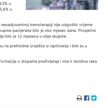
24,3% u
15,6% u
eoadjuvantnoj kemoterapiji nije odgodilo vrijeme
kupine pacijenata bilo je oko mjesec dana. Prosječno
e bilo je 1,2 mjeseca u obje skupine .
 na prethodna izvješća iz ispitivanja i bile su u
informacije o stopama preživljenja i ima li recidiva raka