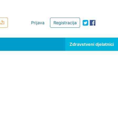
ŽI
Prijava
Registracija
Zdravstveni djelatnici