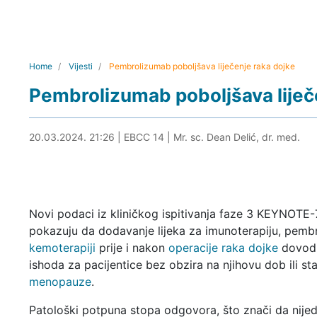
Home
Vijesti
Pembrolizumab poboljšava liječenje raka dojke
Pembrolizumab poboljšava liječ
20.03.2024. 21:38
20.03.2024. 21:26
|
EBCC 14
|
Mr. sc. Dean Delić, dr. med.
Novi podaci iz kliničkog ispitivanja faze 3 KEYNOTE
pokazuju da dodavanje lijeka za imunoterapiju, pemb
kemoterapiji
prije i nakon
operacije raka dojke
dovodi
ishoda za pacijentice bez obzira na njihovu dob ili st
menopauze
.
Patološki potpuna stopa odgovora, što znači da nijed