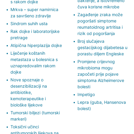
bakterije, a istovremeno
s rakom dojke
čuva korisne mikrobe
Mrkva – super namirnica
Zagađenje zraka može
za savršeno zdravlje
pogoršati simptome
Sindrom suhih usta
reumatoidnog artritisa i
Rak dojke i laboratorijske
rizik od pogoršanja
pretrage
Broj slučajeva
Atipična hiperplazija dojke
gestacijskog dijabetesa u
Liječenje koštanih
porastu diljem Engleske
metastaza u bolesnica s
Promjene crijevnog
uznapredovalim rakom
mikrobioma mogu
dojke
započeti prije pojave
Nove spoznaje o
simptoma Alzheimerove
desenzibilizaciji na
bolesti
antibiotike,
Impetigo
kemoterapeutike i
Lepra (guba, Hansenova
biološke lijekove
bolest)
Tumorski biljezi (tumorski
markeri)
Toksični učinci
antitumorskih lijekova na