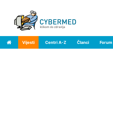
Vijesti
Centri A-Z
Članci
Forum
Home