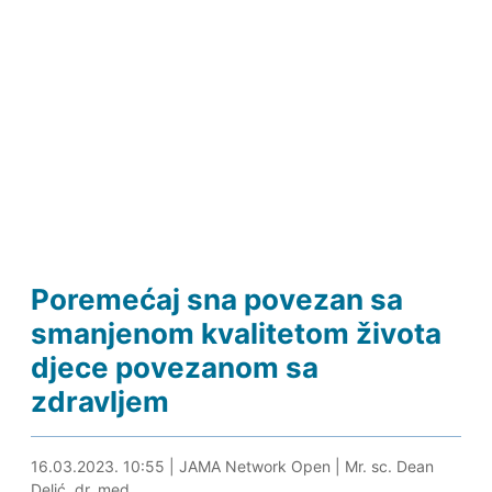
Poremećaj sna povezan sa
smanjenom kvalitetom života
djece povezanom sa
zdravljem
16.03.2023. 11:14
16.03.2023. 10:55
|
JAMA Network Open
|
Mr. sc. Dean
Delić, dr. med.