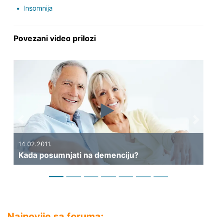
Insomnija
Povezani video prilozi
Previous
Next
14.02.2011.
31
Kada posumnjati na demenciju?
Mo
Najnovije sa foruma: