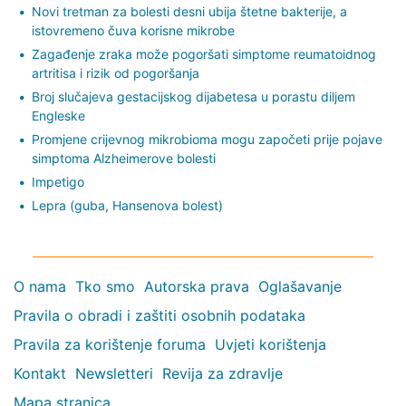
Novi tretman za bolesti desni ubija štetne bakterije, a
istovremeno čuva korisne mikrobe
Zagađenje zraka može pogoršati simptome reumatoidnog
artritisa i rizik od pogoršanja
Broj slučajeva gestacijskog dijabetesa u porastu diljem
Engleske
Promjene crijevnog mikrobioma mogu započeti prije pojave
simptoma Alzheimerove bolesti
Impetigo
Lepra (guba, Hansenova bolest)
O nama
Tko smo
Autorska prava
Oglašavanje
Pravila o obradi i zaštiti osobnih podataka
Pravila za korištenje foruma
Uvjeti korištenja
Kontakt
Newsletteri
Revija za zdravlje
Mapa stranica