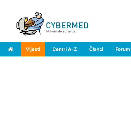
Vijesti
Centri A-Z
Članci
Forum
Home