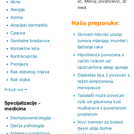
sc. Milivoj Jovančević,
dr.
Akne
med.
Alergije
Astma
Naše preporuke:
Atopijski dermatitis
Cjepiva
Skriveni mikrobi unutar
Genitalne bradavice
tumora mijenjaju imunitet i
liječenje raka
Kontaktne leće
Hipotireoza povezana s
Kontracepcija
većim rizikom od
Psorijaza
opstruktivne sleep apneje
Rak debelog crijeva
Dijabetes tipa 2 povezan s
Rak dojke
težim simptomima
menopauze
Prikaži sve
Tadalafil može povećati
rizik od glaukoma kod
Specijalizacije -
muškaraca s povećanom
medicina
prostatom
Dermatovenerologija
Novi tretman za bolesti
Dječja psihologija
desni ubija štetne
Estetsko-korektivna