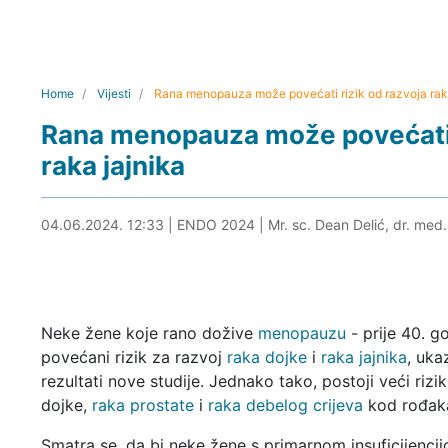
Home
Vijesti
Rana menopauza može povećati rizik od razvoja raka 
Rana menopauza može povećati r
raka jajnika
04.06.2024. 12:47
04.06.2024. 12:33
|
ENDO 2024
|
Mr. sc. Dean Delić, dr. med.
Neke žene koje rano dožive
menopauzu
- prije 40. g
povećani rizik za razvoj
raka dojke
i
raka jajnika
, uka
rezultati nove studije. Jednako tako, postoji veći rizi
dojke,
raka prostate
i
raka debelog crijeva
kod rođaka
Smatra se, da bi neke žene s primarnom insuficijencijo