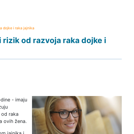
dojke i raka jajnika
izik od razvoja raka dojke i
odine - imaju
zuju
k od raka
 ovih žena.
m jajnika i