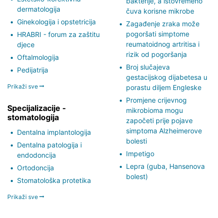
bakterije, a istovremeno
dermatologija
čuva korisne mikrobe
Ginekologija i opstetricija
Zagađenje zraka može
pogoršati simptome
HRABRI - forum za zaštitu
reumatoidnog artritisa i
djece
rizik od pogoršanja
Oftalmologija
Broj slučajeva
Pedijatrija
gestacijskog dijabetesa u
Prikaži sve
porastu diljem Engleske
Promjene crijevnog
Specijalizacije -
mikrobioma mogu
stomatologija
započeti prije pojave
simptoma Alzheimerove
Dentalna implantologija
bolesti
Dentalna patologija i
Impetigo
endodoncija
Lepra (guba, Hansenova
Ortodoncija
bolest)
Stomatološka protetika
Prikaži sve