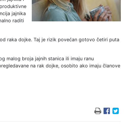
reproduktivne
cija jajnika
malno raditi
 raka dojke. Taj je rizik povećan gotovo četiri puta
g malog broja jajnih stanica ili imaju ranu
pregledavane na rak dojke, osobito ako imaju članove