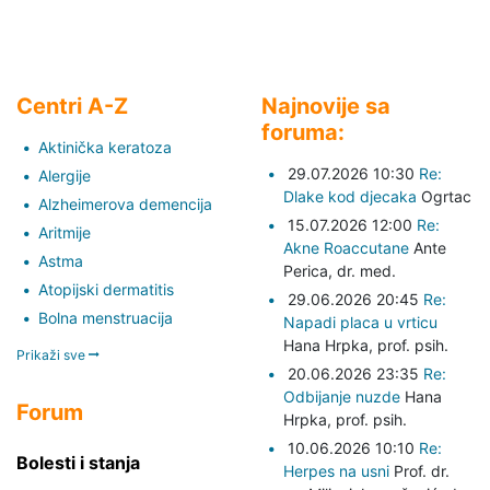
Centri A-Z
Najnovije sa
foruma:
Aktinička keratoza
29.07.2026 10:30
Re:
Alergije
Dlake kod djecaka
Ogrtac
Alzheimerova demencija
15.07.2026 12:00
Re:
Aritmije
Akne Roaccutane
Ante
Astma
Perica,
dr. med.
Atopijski dermatitis
29.06.2026 20:45
Re:
Bolna menstruacija
Napadi placa u vrticu
Hana Hrpka,
prof. psih.
Prikaži sve
20.06.2026 23:35
Re:
Odbijanje nuzde
Hana
Forum
Hrpka,
prof. psih.
10.06.2026 10:10
Re:
Bolesti i stanja
Herpes na usni
Prof. dr.