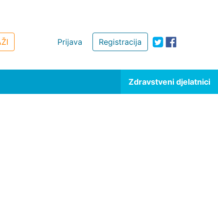
ŽI
Prijava
Registracija
Zdravstveni djelatnici