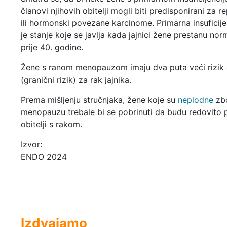
članovi njihovih obitelji mogli biti predisponirani za 
ili hormonski povezane karcinome. Primarna insuficijen
je stanje koje se javlja kada jajnici žene prestanu nor
prije 40. godine.
Žene s ranom menopauzom imaju dva puta veći rizik od
(granični rizik) za rak jajnika.
Prema mišljenju stručnjaka, žene koje su
neplodne
zbo
menopauzu trebale bi se pobrinuti da budu redovito 
obitelji s rakom.
Izvor:
ENDO 2024
Izdvajamo